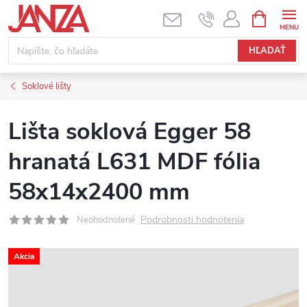
Prejsť na obsah
NÁKUPNÝ
HĽADAŤ
Soklové lišty
Lišta soklová Egger 58
hranatá L631 MDF fólia
58x14x2400 mm
Podrobnosti hodnotenia
Neohodnotené
Akcia