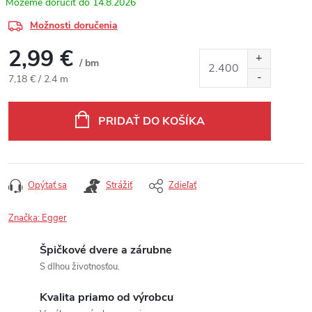
14.8.2026
Možnosti doručenia
2,99 €
/ bm
Jednotková cena:
7,18 € / 2.4 m
PRIDAŤ DO KOŠÍKA
Opýtať sa
Strážiť
Zdieľať
Značka:
Egger
Špičkové dvere a zárubne
S dlhou životnosťou.
Kvalita priamo od výrobcu