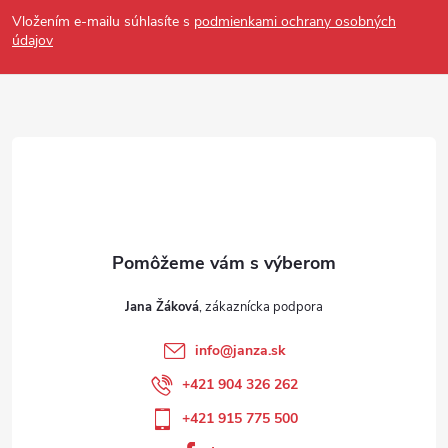
Vložením e-mailu súhlasíte s
podmienkami ochrany osobných
údajov
Jana Žáková
info
@
janza.sk
+421 904 326 262
+421 915 775 500