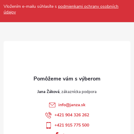
Vložením e-mailu súhlasíte s
podmienkami ochrany osobných
údajov
Jana Žáková
info
@
janza.sk
+421 904 326 262
+421 915 775 500