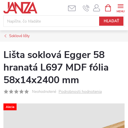
Prejsť na obsah
NÁKUPNÝ
HĽADAŤ
Soklové lišty
Lišta soklová Egger 58
hranatá L697 MDF fólia
58x14x2400 mm
Podrobnosti hodnotenia
Neohodnotené
Akcia