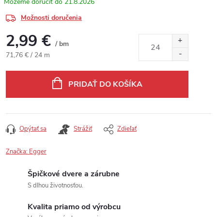
21.8.2026
Možnosti doručenia
2,99 €
/ bm
Jednotková cena:
71,76 € / 24 m
PRIDAŤ DO KOŠÍKA
Opýtať sa
Strážiť
Zdieľať
Značka:
Egger
Špičkové dvere a zárubne
S dlhou životnosťou.
Kvalita priamo od výrobcu