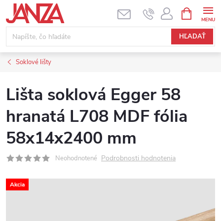
Prejsť na obsah
NÁKUPNÝ
HĽADAŤ
Soklové lišty
Lišta soklová Egger 58
hranatá L708 MDF fólia
58x14x2400 mm
Podrobnosti hodnotenia
Neohodnotené
Akcia