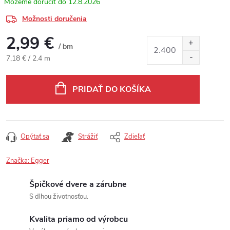
12.8.2026
Možnosti doručenia
2,99 €
/ bm
Jednotková cena:
7,18 € / 2.4 m
PRIDAŤ DO KOŠÍKA
Opýtať sa
Strážiť
Zdieľať
Značka:
Egger
Špičkové dvere a zárubne
S dlhou životnosťou.
Kvalita priamo od výrobcu