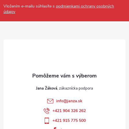
Vložením e-mailu súhlasíte s
podmienkami ochrany osobných
údajov
Jana Žáková
info
@
janza.sk
+421 904 326 262
+421 915 775 500