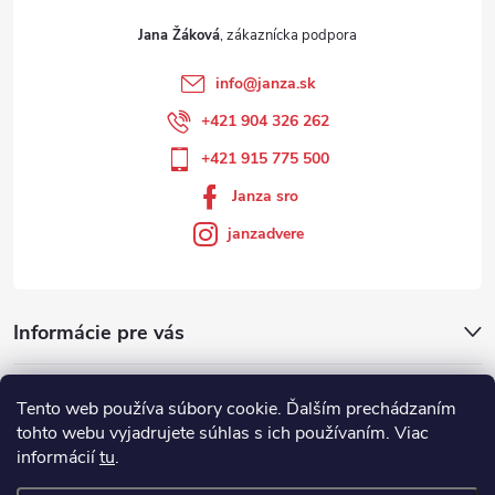
Jana Žáková
info
@
janza.sk
+421 904 326 262
+421 915 775 500
Janza sro
janzadvere
Informácie pre vás
Facebook
Tento web používa súbory cookie. Ďalším prechádzaním
tohto webu vyjadrujete súhlas s ich používaním. Viac
informácií
tu
.
Showroom