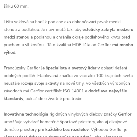
šírku 60 mm.
Lišta soklová sa hodí k podlahe ako dokončovací prvok medzi
stenou a podlahou. Je navrhnutá tak, aby
esteticky zakryla medzeru
medzi stenou a podlahou a chránila okraje podlahového krytu pred
prachom a vlhkosťou. Táto kvalitná MDF lišta od Gerflor
má mnoho
výhod.
Francúzsky Gerflor
je špecialista a svetový líder v
oblasti riešení
odolných podláh. Etablovaná značka vo viac ako 100 krajinách sveta
neustále rozvíja svoje aktivity na nové trhy. Vo všetkých výrobných
závodoch má Gerflor certifikát ISO 14001 a
dodržiava najvyššie
štandardy
, pokiaľ ide o životné prostredie.
Inovatívna technológia
rigidných vinylových dielcov značky Gerflor
umožňuje vytvárať komerčné športové priestory, ako aj dizajnové
domáce priestory
pre každého bez rozdielov
. Výhodou Gerflor je