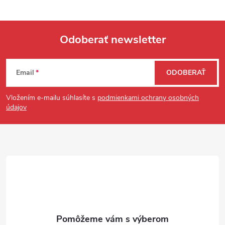
Odoberať newsletter
Zápätie
Email
ODOBERAŤ
Vložením e-mailu súhlasíte s
podmienkami ochrany osobných
údajov