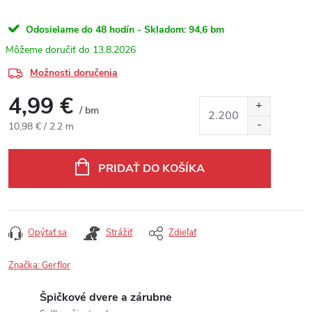
Odosielame do 48 hodín - Skladom:
94,6 bm
13.8.2026
Možnosti doručenia
4,99 €
/ bm
Jednotková cena:
10,98 € / 2.2 m
PRIDAŤ DO KOŠÍKA
Opýtať sa
Strážiť
Zdieľať
Značka:
Gerflor
Špičkové dvere a zárubne