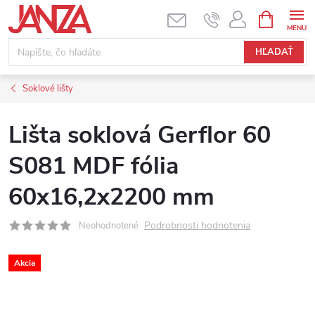
Prejsť na obsah
NÁKUPNÝ
HĽADAŤ
Soklové lišty
Lišta soklová Gerflor 60
S081 MDF fólia
60x16,2x2200 mm
Podrobnosti hodnotenia
Neohodnotené
Akcia