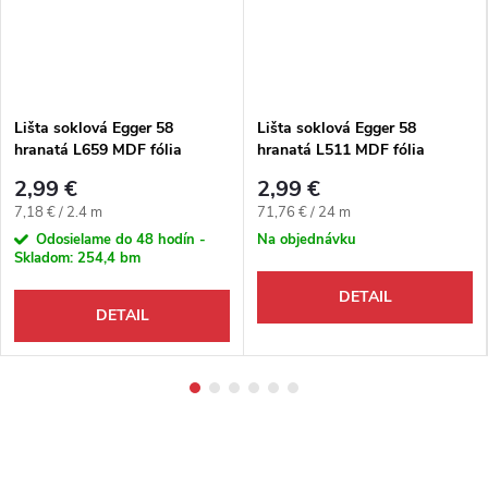
Lišta soklová Egger 58
Lišta soklová Egger 58
hranatá L659 MDF fólia
hranatá L511 MDF fólia
58x14x2400 mm
58x14x2400 mm
2,99 €
2,99 €
Jednotková cena:
Jednotková cena:
7,18 € / 2.4 m
71,76 € / 24 m
Odosielame do 48 hodín -
Na objednávku
Skladom:
254,4 bm
DETAIL
DETAIL