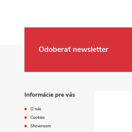
Zápätie
Odoberať newsletter
Informácie pre vás
O nás
Cookies
Showroom