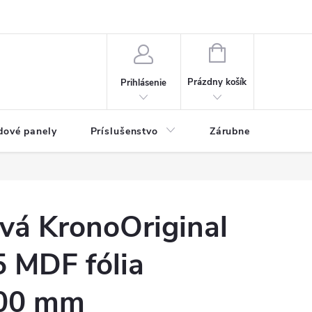
ny osobných údajov
Blog
NÁKUPNÝ KOŠÍK
Prázdny košík
Prihlásenie
dové panely
Príslušenstvo
Zárubne
Stave
ová KronoOriginal
 MDF fólia
00 mm