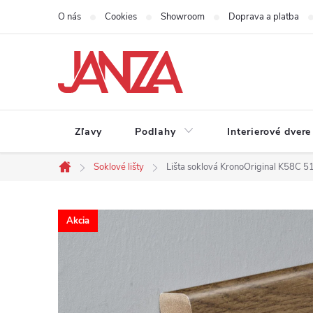
Prejsť na obsah
O nás
Cookies
Showroom
Doprava a platba
Zľavy
Podlahy
Interierové dvere
Soklové lišty
Lišta soklová KronoOriginal K58C
Domov
Akcia