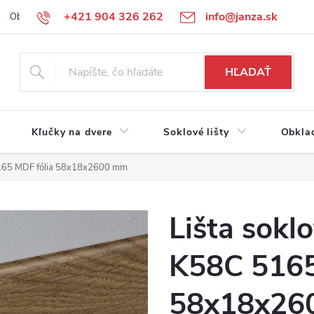
+421 904 326 262
info@janza.sk
Obchodné podmienky
Reklamačné podmienky
Podmienky ochra
HĽADAŤ
Kľučky na dvere
Soklové lišty
Obkla
 5165 MDF fólia 58x18x2600 mm
Lišta sokl
K58C 5165
58x18x26