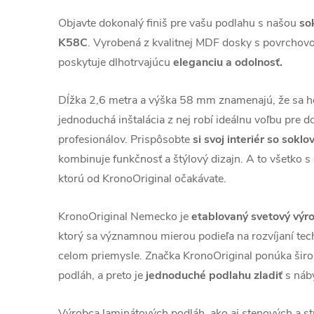
Objavte dokonalý finiš pre vašu podlahu s našou
so
K58C
. Vyrobená z kvalitnej MDF dosky s povrchovou
poskytuje dlhotrvajúcu
eleganciu a odolnosť.
Dĺžka 2,6 metra a výška 58 mm znamenajú, že sa 
jednoduchá inštalácia z nej robí ideálnu voľbu pre 
profesionálov. Prispôsobte
si svoj interiér so sokl
kombinuje funkčnosť a štýlový dizajn. A to všetko s g
ktorú od KronoOriginal očakávate.
KronoOriginal Nemecko je
etablovaný svetový výr
ktorý sa významnou mierou podieľa na rozvíjaní tech
celom priemysle. Značka KronoOriginal ponúka šir
podláh, a preto je
jednoduché podlahu zladiť
s náby
Výrobca laminátových podláh, ako aj stenových a st