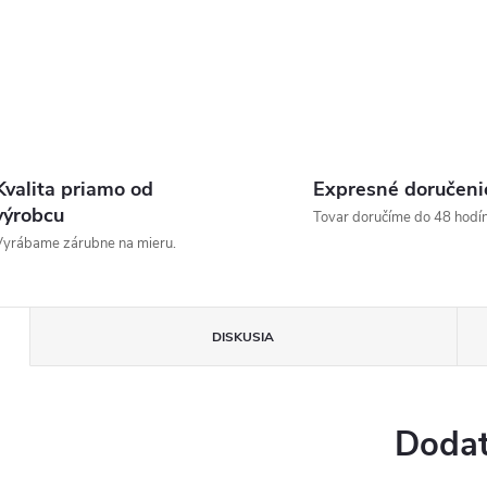
Kvalita priamo od
Expresné doručeni
výrobcu
Tovar doručíme do 48 hodín
yrábame zárubne na mieru.
DISKUSIA
Dodat