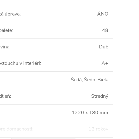
ká úprava
:
ÁNO
palete
:
48
vina
:
Dub
vzduchu v interiéri
:
A+
Šedá, Šedo-Biela
dtieň
:
Stredný
1220 x 180 mm
pre domácnosti
:
12 rokov