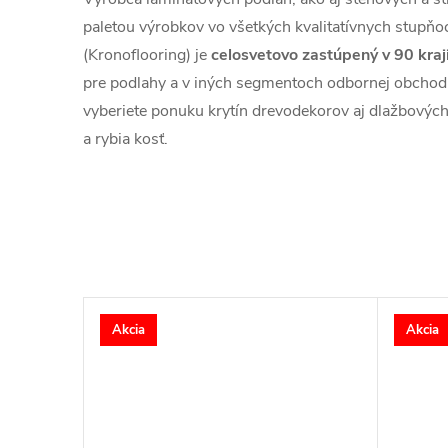
paletou výrobkov vo všetkých kvalitatívnych stupňo
(Kronoflooring) je
celosvetovo zastúpený v 90 kra
pre podlahy a v iných segmentoch odbornej obchodnej
vyberiete ponuku krytín drevodekorov aj dlažbovýc
a rybia kosť.
Akcia
Akcia