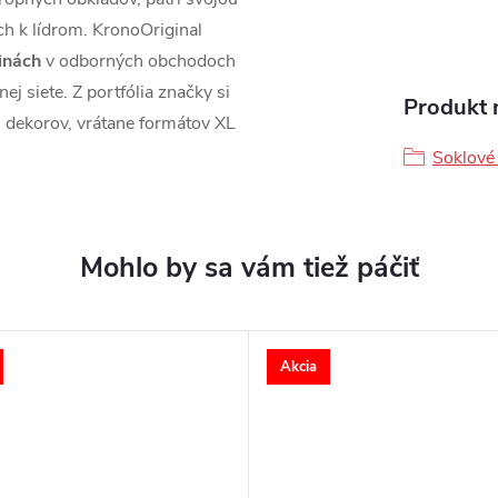
ch k lídrom. KronoOriginal
jinách
v odborných obchodoch
 siete. Z portfólia značky si
Produkt n
h dekorov, vrátane formátov XL
Soklové 
Akcia