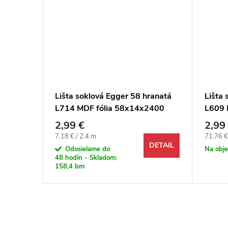
ranatá
Lišta soklová Egger 58 hranatá
Lišta 
2400
L714 MDF fólia 58x14x2400
L609 
mm
mm
2,99 €
2,99
Jednotková cena:
Jednotk
7,18 € / 2.4 m
71,76 €
DETAIL
DETAIL
Odosielame do
Na obj
48 hodín - Skladom:
158,4 bm