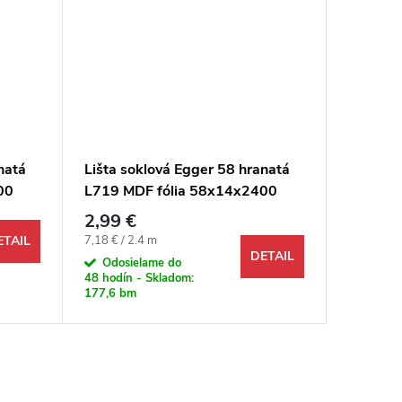
natá
Lišta soklová Egger 58 hranatá
Lišta s
00
L719 MDF fólia 58x14x2400
Kompoz
mm
2,99 €
4,74 €
Jednotková cena:
Jednotkov
7,18 € / 2.4 m
12,32 € / 
ETAIL
DETAIL
Odosielame do
Na objed
48 hodín - Skladom:
177,6 bm