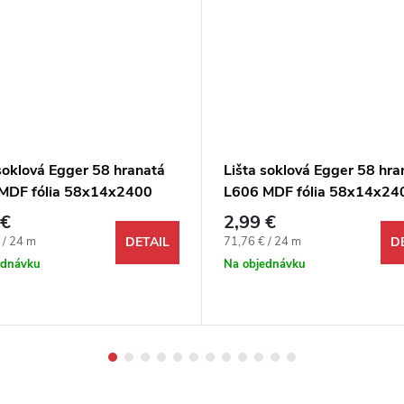
soklová Egger 58 hranatá
Lišta soklová Egger 58 hra
MDF fólia 58x14x2400
L606 MDF fólia 58x14x24
mm
 €
2,99 €
ová cena:
Jednotková cena:
 / 24 m
71,76 € / 24 m
DETAIL
D
ednávku
Na objednávku