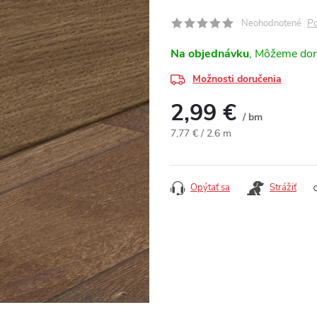
Po
Neohodnotené
Na objednávku
Možnosti doručenia
2,99 €
/ bm
Jednotková cena:
7,77 € / 2.6 m
Opýtať sa
Strážiť