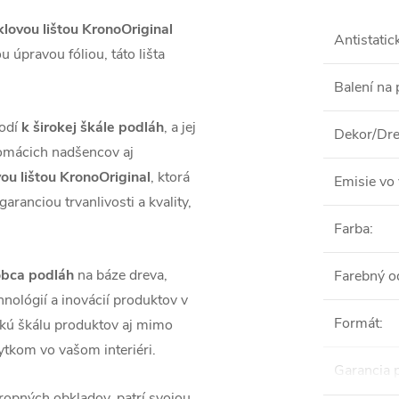
klovou lištou KronoOriginal
Antistatic
 úpravou fóliou, táto lišta
Balení na 
hodí
k širokej škále podláh
, a jej
Dekor/Dre
domácich nadšencov aj
ovou lištou KronoOriginal
, ktorá
Emisie vo 
aranciou trvanlivosti a kvality,
Farba
:
obca podláh
na báze dreva,
Farebný o
nológií a inovácií produktov v
Formát
:
okú škálu produktov aj mimo
tkom vo vašom interiéri.
Garancia 
ropných obkladov, patrí svojou