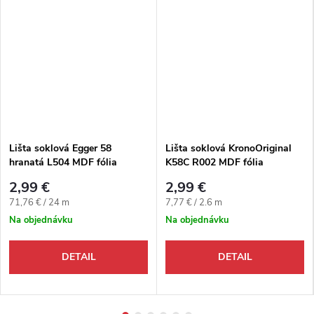
Lišta soklová Egger 58
Lišta soklová KronoOriginal
hranatá L504 MDF fólia
K58C R002 MDF fólia
58x14x2400 mm
58x18x2600 mm
2,99 €
2,99 €
Jednotková cena:
Jednotková cena:
71,76 € / 24 m
7,77 € / 2.6 m
Na objednávku
Na objednávku
DETAIL
DETAIL