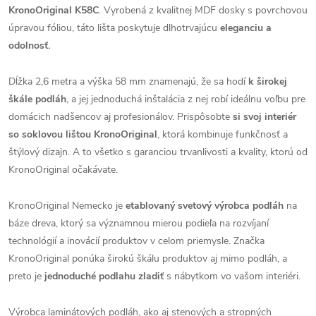
KronoOriginal K58C
. Vyrobená z kvalitnej MDF dosky s povrchovou
úpravou fóliou, táto lišta poskytuje dlhotrvajúcu
eleganciu a
odolnosť.
Dĺžka 2,6 metra a výška 58 mm znamenajú, že sa hodí
k širokej
škále podláh
, a jej jednoduchá inštalácia z nej robí ideálnu voľbu pre
domácich nadšencov aj profesionálov. Prispôsobte
si svoj interiér
so soklovou lištou KronoOriginal
, ktorá kombinuje funkčnosť a
štýlový dizajn. A to všetko s garanciou trvanlivosti a kvality, ktorú od
KronoOriginal očakávate.
KronoOriginal Nemecko je
etablovaný svetový výrobca podláh
na
báze dreva, ktorý sa významnou mierou podieľa na rozvíjaní
technológií a inovácií produktov v celom priemysle. Značka
KronoOriginal ponúka širokú škálu produktov aj mimo podláh, a
preto je
jednoduché podlahu zladiť
s nábytkom vo vašom interiéri.
Výrobca laminátových podláh, ako aj stenových a stropných