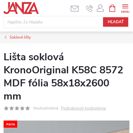
Prejsť na obsah
NÁKUPNÝ
HĽADAŤ
Soklové lišty
Lišta soklová
KronoOriginal K58C 8572
MDF fólia 58x18x2600
mm
Podrobnosti hodnotenia
Neohodnotené
Akcia