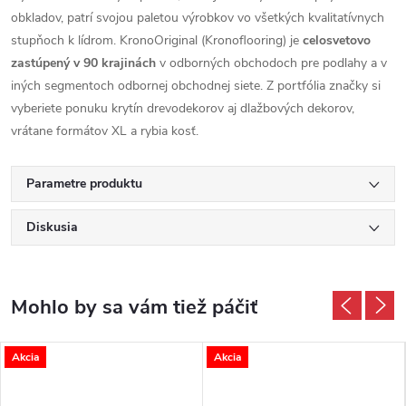
obkladov, patrí svojou paletou výrobkov vo všetkých kvalitatívnych
stupňoch k lídrom. KronoOriginal (Kronoflooring) je
celosvetovo
zastúpený v 90 krajinách
v odborných obchodoch pre podlahy a v
iných segmentoch odbornej obchodnej siete. Z portfólia značky si
vyberiete ponuku krytín drevodekorov aj dlažbových dekorov,
vrátane formátov XL a rybia kosť.
Parametre produktu
Diskusia
Akcia
Akcia