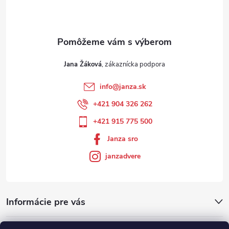
Jana Žáková
info
@
janza.sk
+421 904 326 262
+421 915 775 500
Janza sro
janzadvere
Informácie pre vás