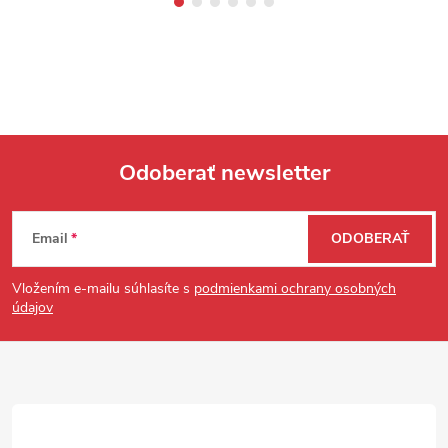
Odoberať newsletter
Zápätie
Email
ODOBERAŤ
Vložením e-mailu súhlasíte s
podmienkami ochrany osobných
údajov