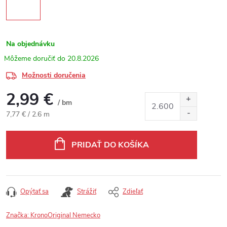
Na objednávku
20.8.2026
Možnosti doručenia
2,99 €
/ bm
Jednotková cena:
7,77 € / 2.6 m
PRIDAŤ DO KOŠÍKA
Opýtať sa
Strážiť
Zdieľať
Značka:
KronoOriginal Nemecko