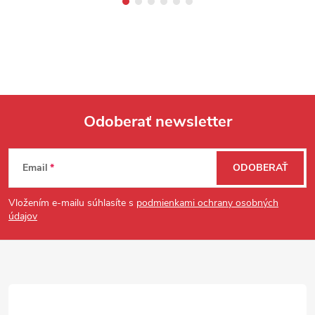
Odoberať newsletter
Zápätie
Email
ODOBERAŤ
Vložením e-mailu súhlasíte s
podmienkami ochrany osobných
údajov