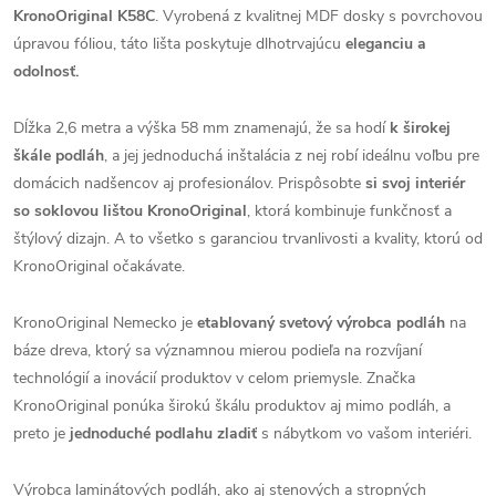
KronoOriginal K58C
. Vyrobená z kvalitnej MDF dosky s povrchovou
úpravou fóliou, táto lišta poskytuje dlhotrvajúcu
eleganciu a
odolnosť.
Dĺžka 2,6 metra a výška 58 mm znamenajú, že sa hodí
k širokej
škále podláh
, a jej jednoduchá inštalácia z nej robí ideálnu voľbu pre
domácich nadšencov aj profesionálov. Prispôsobte
si svoj interiér
so soklovou lištou KronoOriginal
, ktorá kombinuje funkčnosť a
štýlový dizajn. A to všetko s garanciou trvanlivosti a kvality, ktorú od
KronoOriginal očakávate.
KronoOriginal Nemecko je
etablovaný svetový výrobca podláh
na
báze dreva, ktorý sa významnou mierou podieľa na rozvíjaní
technológií a inovácií produktov v celom priemysle. Značka
KronoOriginal ponúka širokú škálu produktov aj mimo podláh, a
preto je
jednoduché podlahu zladiť
s nábytkom vo vašom interiéri.
Výrobca laminátových podláh, ako aj stenových a stropných