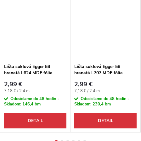
Lišta soklová Egger 58
Lišta soklová Egger 58
hranatá L624 MDF fólia
hranatá L707 MDF fólia
58x14x2400 mm
58x14x2400 mm
2,99 €
2,99 €
Jednotková cena:
Jednotková cena:
7,18 € / 2.4 m
7,18 € / 2.4 m
Odosielame do 48 hodín -
Odosielame do 48 hodín -
Skladom:
146,4 bm
Skladom:
230,4 bm
DETAIL
DETAIL