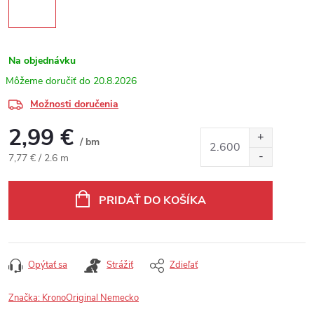
Na objednávku
20.8.2026
Možnosti doručenia
2,99 €
/ bm
Jednotková cena:
7,77 € / 2.6 m
PRIDAŤ DO KOŠÍKA
Opýtať sa
Strážiť
Zdieľať
Značka:
KronoOriginal Nemecko