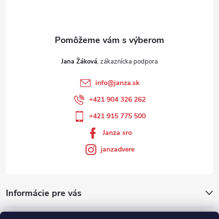
Jana Žáková
info
@
janza.sk
+421 904 326 262
+421 915 775 500
Janza sro
janzadvere
Informácie pre vás