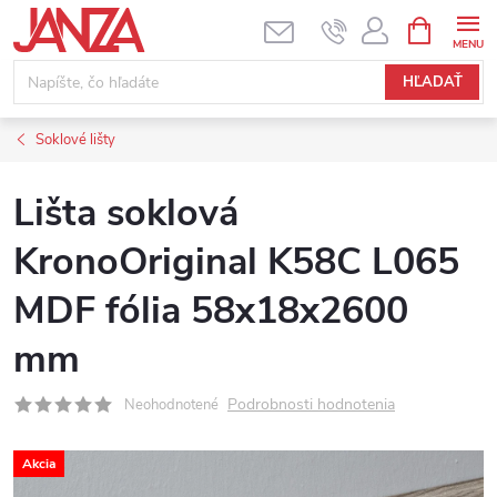
Prejsť na obsah
NÁKUPNÝ
HĽADAŤ
Soklové lišty
Lišta soklová
KronoOriginal K58C L065
MDF fólia 58x18x2600
mm
Podrobnosti hodnotenia
Neohodnotené
Akcia