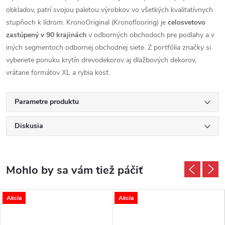
obkladov, patrí svojou paletou výrobkov vo všetkých kvalitatívnych
stupňoch k lídrom. KronoOriginal (Kronoflooring) je
celosvetovo
zastúpený v 90 krajinách
v odborných obchodoch pre podlahy a v
iných segmentoch odbornej obchodnej siete. Z portfólia značky si
vyberiete ponuku krytín drevodekorov aj dlažbových dekorov,
vrátane formátov XL a rybia kosť.
Parametre produktu
Diskusia
Akcia
Akcia