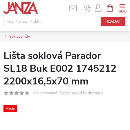
Prejsť na obsah
NÁKUPNÝ
HĽADAŤ
Soklové lišty
Lišta soklová Parador
SL18 Buk E002 1745212
2200x16,5x70 mm
Podrobnosti hodnotenia
Neohodnotené
Akcia