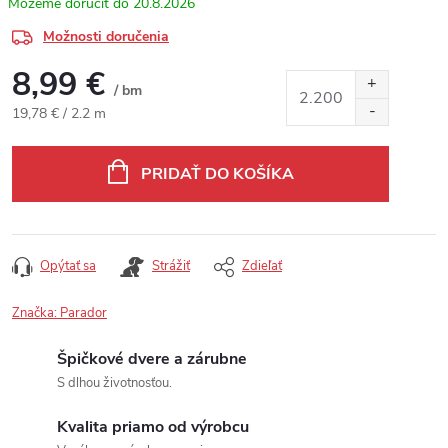
20.8.2026
Možnosti doručenia
8,99 €
/ bm
Jednotková cena:
19,78 € / 2.2 m
PRIDAŤ DO KOŠÍKA
Opýtať sa
Strážiť
Zdieľať
Značka:
Parador
Špičkové dvere a zárubne
S dlhou životnosťou.
Kvalita priamo od výrobcu