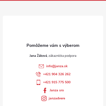
Jana Žáková
info
@
janza.sk
+421 904 326 262
+421 915 775 500
Janza sro
janzadvere