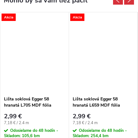
Akcia
Akcia
Lišta soklová Egger 58
Lišta soklová Egger 58
hranatá L705 MDF fólia
hranatá L659 MDF fólia
58x14x2400 mm
58x14x2400 mm
2,99 €
2,99 €
Jednotková cena:
Jednotková cena:
7,18 € / 2.4 m
7,18 € / 2.4 m
Odosielame do 48 hodín -
Odosielame do 48 hodín -
Skladom:
105,6 bm
Skladom:
254,4 bm