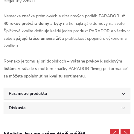
elegantný vzhľad
Nemecká značka prémiových a dizajnových podláh PARADOR už
40 rokov pretvára domy a byty
na tie najkrajšie domovy na svete.
Špičková kvalita definuje každý jeden produkt PARADOR a všetky v
sebe
spájajú krásu umenia žiť
a praktickosť spojenú s výkonom a
kvalitou.
Rovnako je tomu aj pri doplnkoch
– vrátane prvkov k soklovým
lištám.
V súlade s mottom značky PARADOR “living performance”
sa môžete spoľahnúť na
kvalitu sortimentu.
Parametre produktu
Diskusia