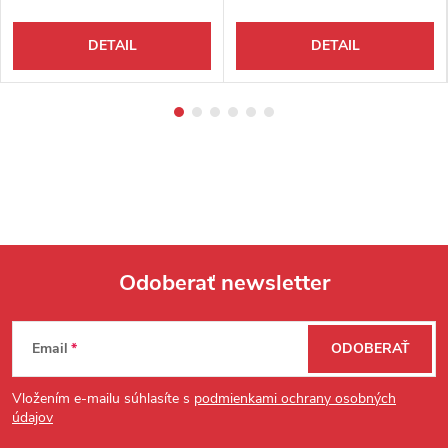
DETAIL
DETAIL
Odoberať newsletter
Zápätie
Email
ODOBERAŤ
Vložením e-mailu súhlasíte s
podmienkami ochrany osobných
údajov