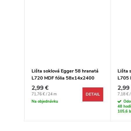
ranatá
Lišta soklová Egger 58 hranatá
Lišta 
2400
L720 MDF fólia 58x14x2400
L705 
mm
mm
2,99 €
2,99
Jednotková cena:
Jednotk
71,76 € / 24 m
7,18 € 
DETAIL
DETAIL
Na objednávku
Odo
48 hodí
105,6 