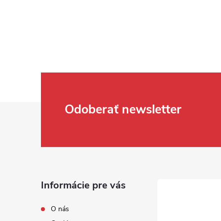
Zápätie
Odoberať newsletter
Informácie pre vás
O nás