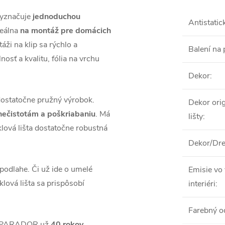
vyznačuje
jednoduchou
Antistatic
deálna
na montáž pre domácich
ži na klip sa rýchlo a
Balení na 
osť a kvalitu, fólia na vrchu
Dekor
:
dostatočne pružný výrobok.
Dekor orig
 nečistotám a poškriabaniu
. Má
lišty
:
lová lišta dostatočne robustná
Dekor/Dre
podlahe. Či už ide o umelé
Emisie vo
lová lišta sa prispôsobí
interiéri
:
Farebný o
áh PARADOR už
40 rokov