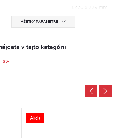
1220 x 229 mm
VŠETKY PARAMETRE
ájdete v tejto kategórii
lišty
Akcia
Akcia