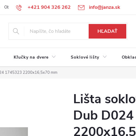
+421 904 326 262
info@janza.sk
Obchodné podmienky
Reklamačné podmienky
Podmienky ochra
HĽADAŤ
Kľučky na dvere
Soklové lišty
Obkla
D024 1745323 2200x16,5x70 mm
Lišta sokl
Dub D024
2200x16,