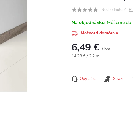
Po
Neohodnotené
Na objednávku
Možnosti doručenia
6,49 €
/ bm
Jednotková cena:
14,28 € / 2.2 m
Opýtať sa
Strážiť