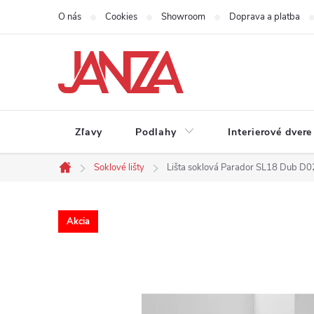
Prejsť na obsah
O nás
Cookies
Showroom
Doprava a platba
Zľavy
Podlahy
Interierové dvere
Soklové lišty
Lišta soklová Parador SL18 Dub 
Domov
Akcia