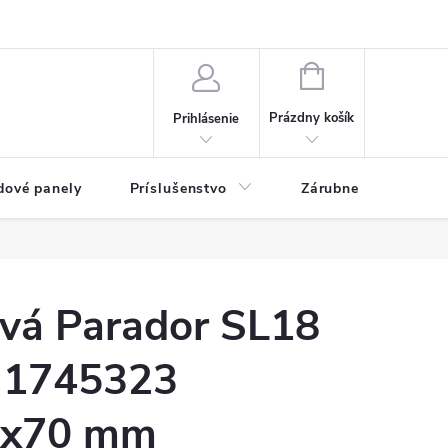
ny osobných údajov
Blog
NÁKUPNÝ KOŠÍK
Prázdny košík
Prihlásenie
dové panely
Príslušenstvo
Zárubne
Stave
ová Parador SL18
 1745323
5x70 mm