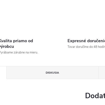
Kvalita priamo od
Expresné doručeni
výrobcu
Tovar doručíme do 48 hodín
yrábame zárubne na mieru.
DISKUSIA
Dodat