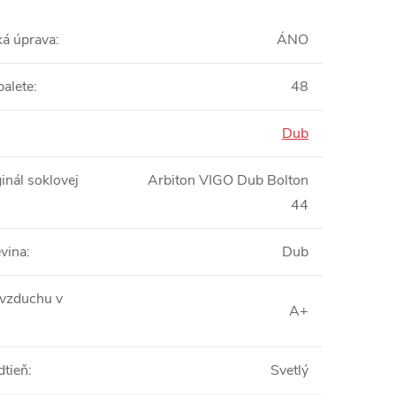
ká úprava
:
ÁNO
palete
:
48
Dub
inál soklovej
Arbiton VIGO Dub Bolton
44
vina
:
Dub
 vzduchu v
A+
dtieň
:
Svetlý