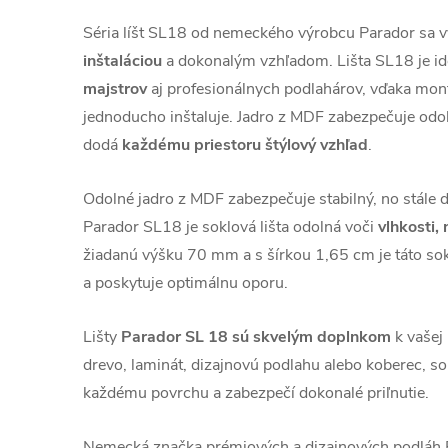
Séria líšt SL18 od nemeckého výrobcu Parador sa 
inštaláciou
a dokonalým vzhľadom. Lišta SL18 je i
majstrov
aj profesionálnych podlahárov, vďaka montá
jednoducho inštaluje. Jadro z MDF zabezpečuje odoln
dodá
každému priestoru štýlový vzhľad
.
Odolné jadro z MDF zabezpečuje stabilný, no stále 
Parador SL18 je soklová lišta odolná voči
vlhkosti,
žiadanú výšku 70 mm a s šírkou 1,65 cm je táto sok
a poskytuje optimálnu oporu.
Lišty
Parador SL
18 sú skvelým doplnkom
k vašej 
drevo, laminát, dizajnovú podlahu alebo koberec, sok
každému povrchu a zabezpečí dokonalé priľnutie.
Nemecká značka prémiových a dizajnových podl