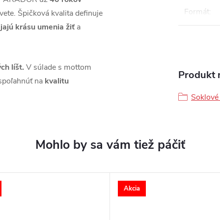
Formát
:
vete. Špičková kvalita definuje
jajú krásu umenia žiť
a
ch líšt.
V súlade s mottom
Produkt n
spoľahnúť na
kvalitu
Soklové 
Akcia