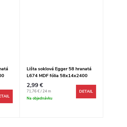
natá
Lišta soklová Egger 58 hranatá
Lišta s
00
L674 MDF fólia 58x14x2400
L659 M
mm
mm
2,99 €
2,99 €
Jednotková cena:
Jednotkov
71,76 € / 24 m
7,18 € / 2
DETAIL
ETAIL
Na objednávku
Odosi
48 hodín 
254,4 bm