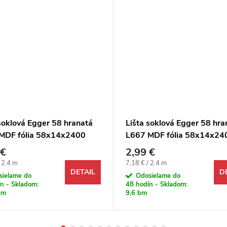
soklová Egger 58 hranatá
Lišta soklová Egger 58 hra
MDF fólia 58x14x2400
L667 MDF fólia 58x14x24
mm
 €
2,99 €
ová cena:
Jednotková cena:
/ 2.4 m
7,18 € / 2.4 m
DETAIL
D
sielame do
Odosielame do
n - Skladom:
48 hodín - Skladom:
bm
9,6 bm