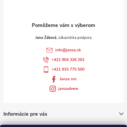
Jana Žáková
info
@
janza.sk
+421 904 326 262
+421 915 775 500
Janza sro
janzadvere
Informácie pre vás