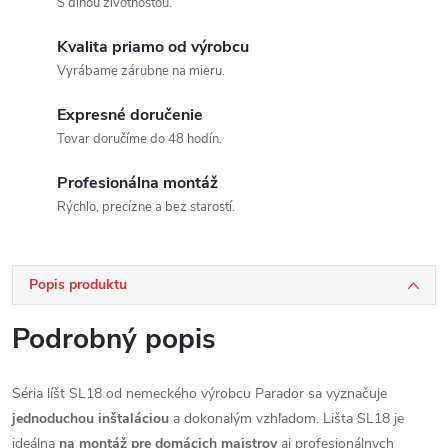
S dlhou životnosťou.
Kvalita priamo od výrobcu
Vyrábame zárubne na mieru.
Expresné doručenie
Tovar doručíme do 48 hodín.
Profesionálna montáž
Rýchlo, precízne a bez starostí.
Popis produktu
Podrobný popis
Séria líšt SL18 od nemeckého výrobcu Parador sa vyznačuje
jednoduchou inštaláciou
a dokonalým vzhľadom. Lišta SL18 je
ideálna
na montáž pre domácich majstrov
aj profesionálnych