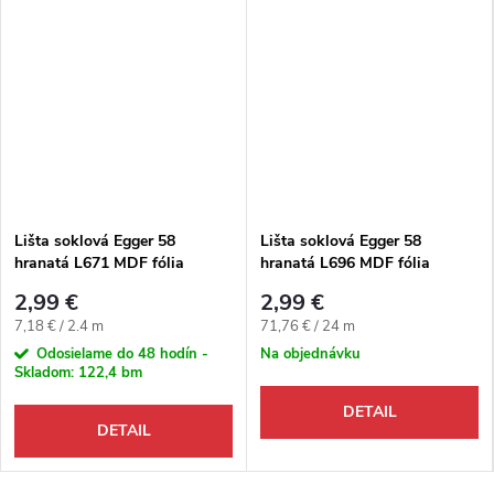
Lišta soklová Egger 58
Lišta soklová Egger 58
hranatá L671 MDF fólia
hranatá L696 MDF fólia
58x14x2400 mm
58x14x2400 mm
2,99 €
2,99 €
Jednotková cena:
Jednotková cena:
7,18 € / 2.4 m
71,76 € / 24 m
Odosielame do 48 hodín -
Na objednávku
Skladom:
122,4 bm
DETAIL
DETAIL