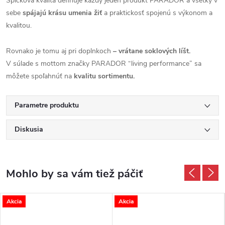
Špičková kvalita definuje každý jeden produkt PARADOR a všetky v
sebe
spájajú krásu umenia žiť
a praktickosť spojenú s výkonom a
kvalitou.
Rovnako je tomu aj pri doplnkoch
– vrátane soklových líšt.
V súlade s mottom značky PARADOR “living performance” sa
môžete spoľahnúť na
kvalitu sortimentu.
Parametre produktu
Diskusia
Akcia
Akcia