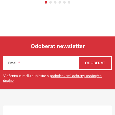
Odoberať newsletter
Zápätie
Email
ODOBERAŤ
Vložením e-mailu súhlasíte s
podmienkami ochrany osobných
údajov