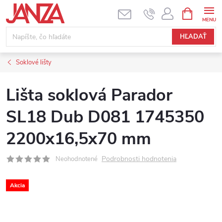
Prejsť na obsah
NÁKUPNÝ
HĽADAŤ
Soklové lišty
Lišta soklová Parador
SL18 Dub D081 1745350
2200x16,5x70 mm
Podrobnosti hodnotenia
Neohodnotené
Akcia