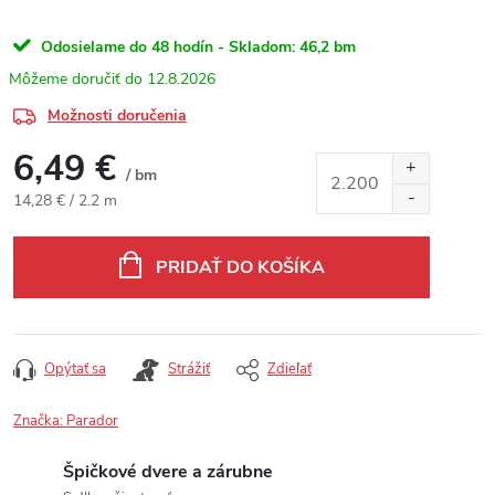
Odosielame do 48 hodín - Skladom:
46,2 bm
12.8.2026
Možnosti doručenia
6,49 €
/ bm
Jednotková cena:
14,28 € / 2.2 m
PRIDAŤ DO KOŠÍKA
Opýtať sa
Strážiť
Zdieľať
Značka:
Parador
Špičkové dvere a zárubne