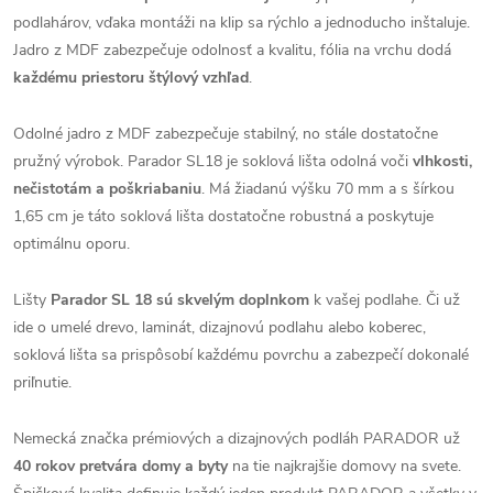
podlahárov, vďaka montáži na klip sa rýchlo a jednoducho inštaluje.
Jadro z MDF zabezpečuje odolnosť a kvalitu, fólia na vrchu dodá
každému priestoru štýlový vzhľad
.
Odolné jadro z MDF zabezpečuje stabilný, no stále dostatočne
pružný výrobok. Parador SL18 je soklová lišta odolná voči
vlhkosti,
nečistotám a poškriabaniu
. Má žiadanú výšku 70 mm a s šírkou
1,65 cm je táto soklová lišta dostatočne robustná a poskytuje
optimálnu oporu.
Lišty
Parador SL
18 sú skvelým doplnkom
k vašej podlahe. Či už
ide o umelé drevo, laminát, dizajnovú podlahu alebo koberec,
soklová lišta sa prispôsobí každému povrchu a zabezpečí dokonalé
priľnutie.
Nemecká značka prémiových a dizajnových podláh PARADOR už
40 rokov pretvára domy a byty
na tie najkrajšie domovy na svete.