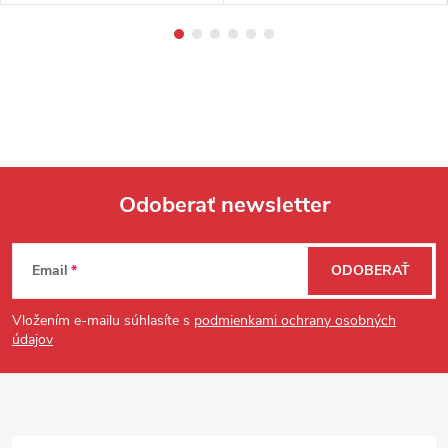
Odoberať newsletter
Zápätie
Email
ODOBERAŤ
Vložením e-mailu súhlasíte s
podmienkami ochrany osobných
údajov