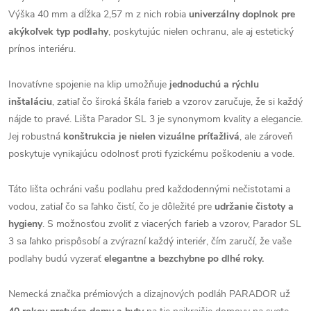
Výška 40 mm a dĺžka 2,57 m z nich robia
univerzálny doplnok pre
akýkoľvek typ podlahy
, poskytujúc nielen ochranu, ale aj estetický
prínos interiéru.
Inovatívne spojenie na klip umožňuje
jednoduchú a rýchlu
inštaláciu
, zatiaľ čo široká škála farieb a vzorov zaručuje, že si každý
nájde to pravé. Lišta Parador SL 3 je synonymom kvality a elegancie.
Jej robustná
konštrukcia je nielen vizuálne príťažlivá
, ale zároveň
poskytuje vynikajúcu odolnosť proti fyzickému poškodeniu a vode.
Táto lišta ochráni vašu podlahu pred každodennými nečistotami a
vodou, zatiaľ čo sa ľahko čistí, čo je dôležité pre
udržanie čistoty a
hygieny
. S možnosťou zvoliť z viacerých farieb a vzorov, Parador SL
3 sa ľahko prispôsobí a zvýrazní každý interiér, čím zaručí, že vaše
podlahy budú vyzerať
elegantne a bezchybne po dlhé roky.
Nemecká značka prémiových a dizajnových podláh PARADOR už