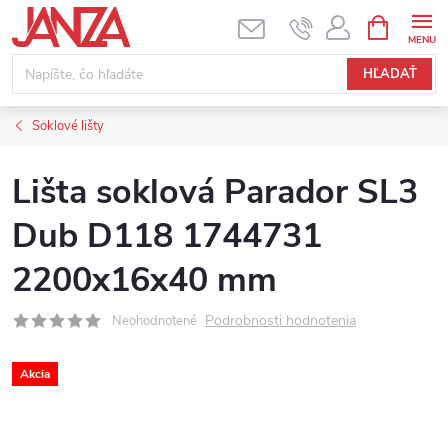
Prejsť na obsah
NÁKUPNÝ
HĽADAŤ
Soklové lišty
Lišta soklová Parador SL3
Dub D118 1744731
2200x16x40 mm
Podrobnosti hodnotenia
Neohodnotené
Akcia