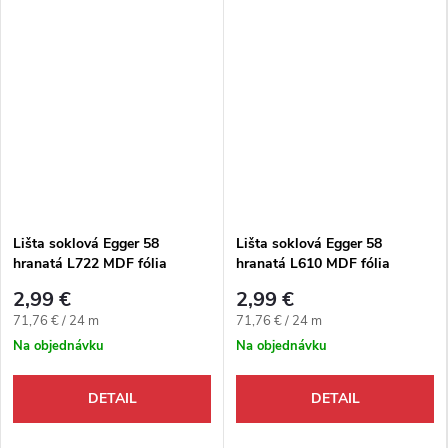
Lišta soklová Egger 58
Lišta soklová Egger 58
hranatá L722 MDF fólia
hranatá L610 MDF fólia
58x14x2400 mm
58x14x2400 mm
2,99 €
2,99 €
Jednotková cena:
Jednotková cena:
71,76 € / 24 m
71,76 € / 24 m
Na objednávku
Na objednávku
DETAIL
DETAIL