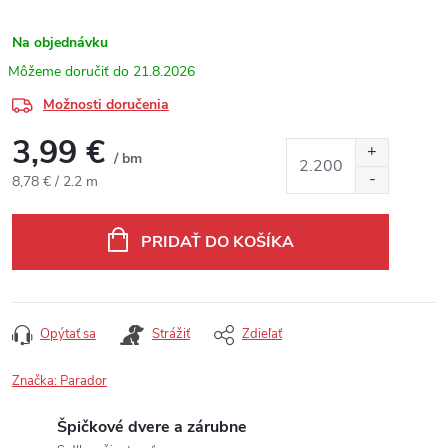
Na objednávku
21.8.2026
Možnosti doručenia
3,99 €
/ bm
Jednotková cena:
8,78 € / 2.2 m
PRIDAŤ DO KOŠÍKA
Opýtať sa
Strážiť
Zdieľať
Značka:
Parador
Špičkové dvere a zárubne