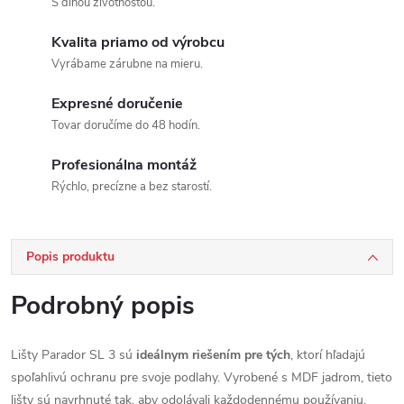
S dlhou životnosťou.
Kvalita priamo od výrobcu
Vyrábame zárubne na mieru.
Expresné doručenie
Tovar doručíme do 48 hodín.
Profesionálna montáž
Rýchlo, precízne a bez starostí.
Popis produktu
Podrobný popis
Lišty Parador SL 3 sú
ideálnym riešením pre tých
, ktorí hľadajú
spoľahlivú ochranu pre svoje podlahy. Vyrobené s MDF jadrom, tieto
lišty sú navrhnuté tak, aby odolávali každodennému používaniu.