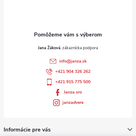
Jana Žáková
info
@
janza.sk
+421 904 326 262
+421 915 775 500
Janza sro
janzadvere
Informácie pre vás