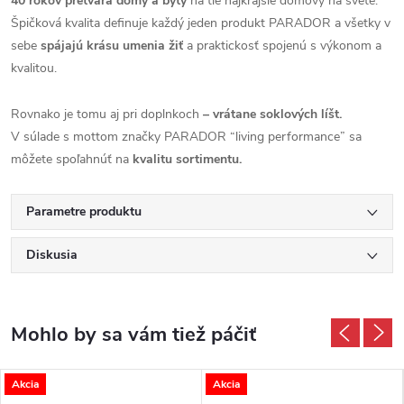
40 rokov pretvára domy a byty
na tie najkrajšie domovy na svete.
Špičková kvalita definuje každý jeden produkt PARADOR a všetky v
sebe
spájajú krásu umenia žiť
a praktickosť spojenú s výkonom a
kvalitou.
Rovnako je tomu aj pri doplnkoch
– vrátane soklových líšt.
V súlade s mottom značky PARADOR “living performance” sa
môžete spoľahnúť na
kvalitu sortimentu.
Parametre produktu
Diskusia
Akcia
Akcia