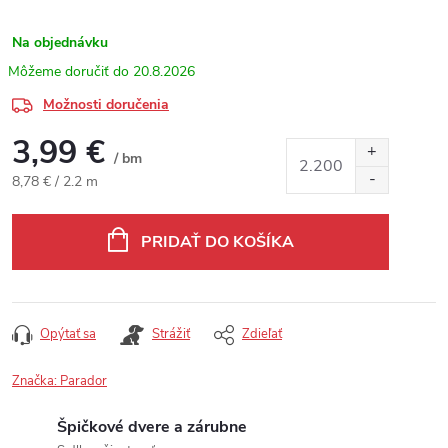
Na objednávku
20.8.2026
Možnosti doručenia
3,99 €
/ bm
Jednotková cena:
8,78 € / 2.2 m
PRIDAŤ DO KOŠÍKA
Opýtať sa
Strážiť
Zdieľať
Značka:
Parador
Špičkové dvere a zárubne