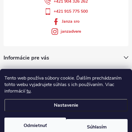
+421 904 326 262
+421 915 775 500
Janza sro
janzadvere
Informácie pre vás
Facebook
Tento web používa súbory cookie. Ďalším prechádzaním
tohto webu vyjadrujete súhlas s ich používaním. Viac
informácií
tu
.
Showroom
Nastavenie
Copyright 2026
Janza.sk
. Všetky práva vyhradené.
Odmietnuť
Súhlasím
Vytvoril Shoptet