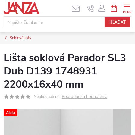
Prejsť na obsah
NÁKUPNÝ
HĽADAŤ
Soklové lišty
Lišta soklová Parador SL3
Dub D139 1748931
2200x16x40 mm
Podrobnosti hodnotenia
Neohodnotené
Akcia