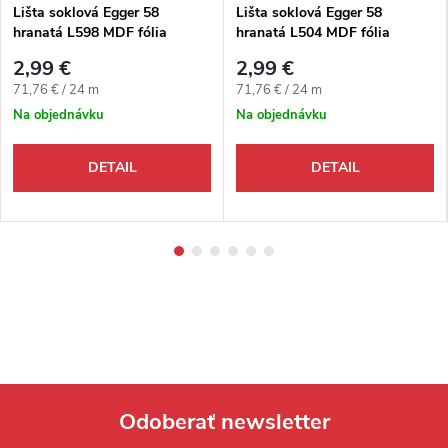
Lišta soklová Egger 58
Lišta soklová Egger 58
hranatá L598 MDF fólia
hranatá L504 MDF fólia
58x14x2400 mm
58x14x2400 mm
2,99 €
2,99 €
Jednotková cena:
Jednotková cena:
71,76 € / 24 m
71,76 € / 24 m
Na objednávku
Na objednávku
DETAIL
DETAIL
Odoberať newsletter