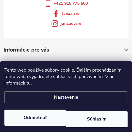
+421 915 775 500
Janza sro
janzadvere
Informácie pre vás
Facebook
Tento web používa súbory cookie. Ďalším prechádzaním
tohto webu vyjadrujete súhlas s ich používaním. Viac
informácií
tu
.
Showroom
Nastavenie
Copyright 2026
Janza.sk
. Všetky práva vyhradené.
Odmietnuť
Súhlasím
Vytvoril Shoptet