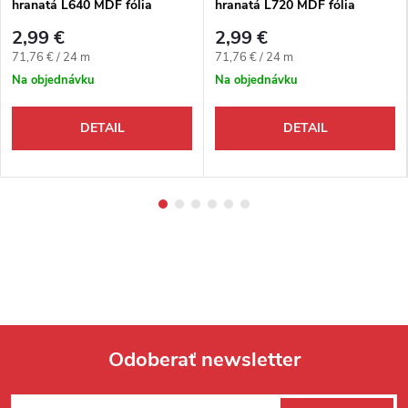
hranatá L640 MDF fólia
hranatá L720 MDF fólia
58x14x2400 mm
58x14x2400 mm
2,99 €
2,99 €
Jednotková cena:
Jednotková cena:
71,76 € / 24 m
71,76 € / 24 m
Na objednávku
Na objednávku
DETAIL
DETAIL
Odoberať newsletter
Zápätie