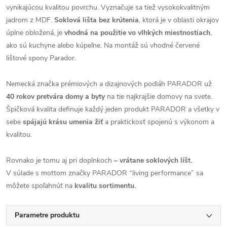
vynikajúcou kvalitou povrchu. Vyznačuje sa tiež vysokokvalitným
jadrom z MDF.
Soklová lišta bez krútenia
, ktorá je v oblasti okrajov
úplne obložená, je
vhodná na použitie vo vlhkých miestnostiach
,
ako sú kuchyne alebo kúpeľne. Na montáž sú vhodné červené
lištové spony Parador.
Nemecká značka prémiových a dizajnových podláh PARADOR už
40 rokov pretvára domy a byty
na tie najkrajšie domovy na svete.
Špičková kvalita definuje každý jeden produkt PARADOR a všetky v
sebe
spájajú krásu umenia žiť
a praktickosť spojenú s výkonom a
kvalitou.
Rovnako je tomu aj pri doplnkoch
– vrátane soklových líšt.
V súlade s mottom značky PARADOR “living performance” sa
môžete spoľahnúť na
kvalitu sortimentu.
Parametre produktu