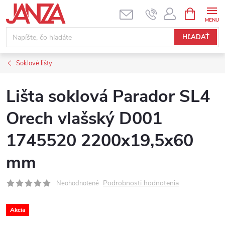
Prejsť na obsah
NÁKUPNÝ
HĽADAŤ
Soklové lišty
Lišta soklová Parador SL4
Orech vlašský D001
1745520 2200x19,5x60
mm
Podrobnosti hodnotenia
Neohodnotené
Akcia