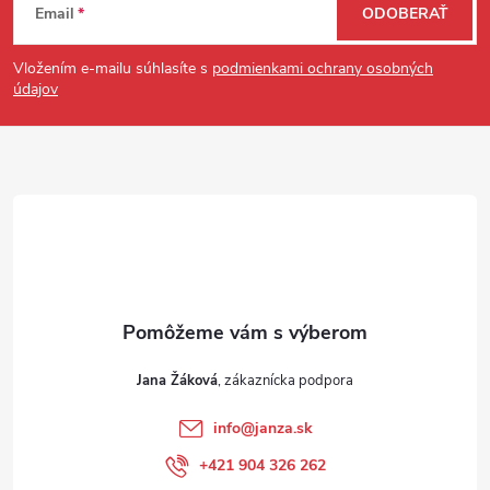
Email
ODOBERAŤ
Vložením e-mailu súhlasíte s
podmienkami ochrany osobných
údajov
Jana Žáková
info
@
janza.sk
+421 904 326 262