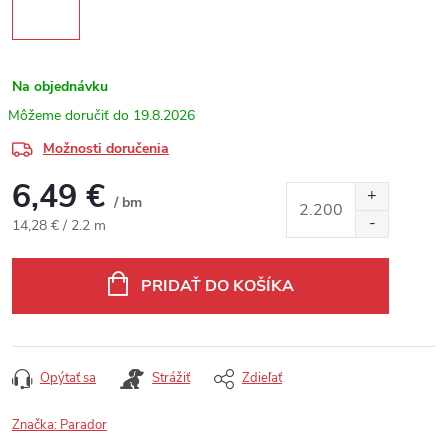
Na objednávku
19.8.2026
Možnosti doručenia
6,49 €
/ bm
Jednotková cena:
14,28 € / 2.2 m
PRIDAŤ DO KOŠÍKA
Opýtať sa
Strážiť
Zdieľať
Značka:
Parador