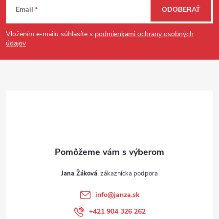
Email
ODOBERAŤ
Vložením e-mailu súhlasíte s
podmienkami ochrany osobných
údajov
Jana Žáková
info
@
janza.sk
+421 904 326 262