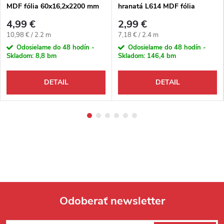
MDF fólia 60x16,2x2200 mm
hranatá L614 MDF fólia
58x14x2400 mm
4,99 €
2,99 €
Jednotková cena:
Jednotková cena:
10,98 € / 2.2 m
7,18 € / 2.4 m
Odosielame do 48 hodín -
Odosielame do 48 hodín -
Skladom:
8,8 bm
Skladom:
146,4 bm
DETAIL
DETAIL
Odoberať newsletter
Zápätie