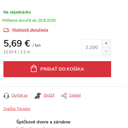
Na objednávku
20.8.2026
Možnosti doručenia
5,69 €
/ bm
Jednotková cena:
12,52 € / 2.2 m
PRIDAŤ DO KOŠÍKA
Opýtať sa
Strážiť
Zdieľať
Značka:
Parador
Špičkové dvere a zárubne