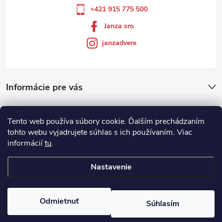
+421 915 775 500
Janza sro
janzadvere
Informácie pre vás
Facebook
Tento web používa súbory cookie. Ďalším prechádzaním
tohto webu vyjadrujete súhlas s ich používaním. Viac
informácií
tu
.
Showroom
Nastavenie
Copyright 2026
Janza.sk
. Všetky práva vyhradené.
Odmietnuť
Súhlasím
Vytvoril Shoptet