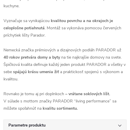
kuchyne.
Vyznačuje sa vynikajúcou
kvalitou povrchu a na okrajoch je
celoplošne potiahnutá
. Montáž sa vykonáva pomocou červených
príchytiek lišty Parador.
Nemecká značka prémiových a dizajnových podláh PARADOR už
40 rokov pretvára domy a byty
na tie najkrajšie domovy na svete.
Špičková kvalita definuje každý jeden produkt PARADOR a všetky v
sebe
spájajú krásu umenia žiť
a praktickosť spojenú s výkonom a
kvalitou.
Rovnako je tomu aj pri doplnkoch
– vrátane soklových líšt.
V súlade s mottom značky PARADOR “living performance” sa
môžete spoľahnúť na
kvalitu sortimentu.
Parametre produktu