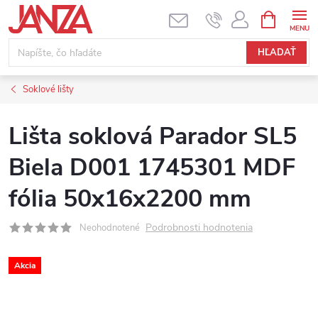
Prejsť na obsah
NÁKUPNÝ
HĽADAŤ
Soklové lišty
Lišta soklová Parador SL5
Biela D001 1745301 MDF
fólia 50x16x2200 mm
Podrobnosti hodnotenia
Neohodnotené
Akcia