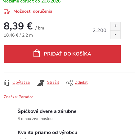
20.8.2026
Možnosti doručenia
8,39 €
/ bm
Jednotková cena:
18,46 € / 2.2 m
PRIDAŤ DO KOŠÍKA
Opýtať sa
Strážiť
Zdieľať
Značka:
Parador
Špičkové dvere a zárubne
S dlhou životnosťou.
Kvalita priamo od výrobcu