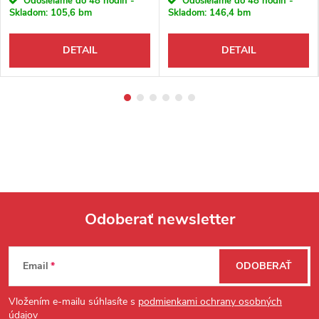
Odosielame do 48 hodín -
Odosielame do 48 hodín -
Skladom:
105,6 bm
Skladom:
146,4 bm
DETAIL
DETAIL
Odoberať newsletter
Zápätie
Email
ODOBERAŤ
Vložením e-mailu súhlasíte s
podmienkami ochrany osobných
údajov