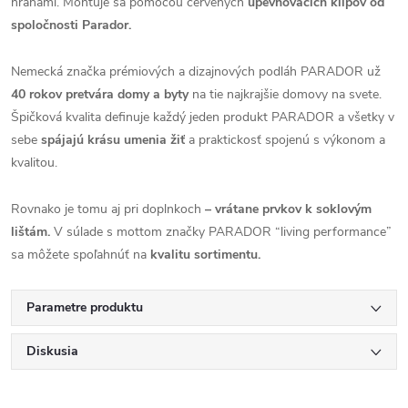
hranami. Montuje sa pomocou červených
upevňovacích klipov od
spoločnosti Parador.
Nemecká značka prémiových a dizajnových podláh PARADOR už
40 rokov pretvára domy a byty
na tie najkrajšie domovy na svete.
Špičková kvalita definuje každý jeden produkt PARADOR a všetky v
sebe
spájajú krásu umenia žiť
a praktickosť spojenú s výkonom a
kvalitou.
Rovnako je tomu aj pri doplnkoch
– vrátane prvkov k soklovým
lištám.
V súlade s mottom značky PARADOR “living performance”
sa môžete spoľahnúť na
kvalitu sortimentu.
Parametre produktu
Diskusia