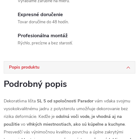
Vyrábame zárubne na mieru.
Expresné doručenie
Tovar doručíme do 48 hodín.
Profesionálna montáž
Rýchlo, precízne a bez starostí.
Popis produktu
Podrobný popis
Dekoratívna lišta
SL 5 od spoločnosti Parador
vám vďaka svojmu
vysokokvalitnému jadru z polysterolu umožňuje dekorovanie bez
rizika deformácie. Keďže je
odolná voči vode, je vhodná aj na
použitie
vo
vlhkých miestnostiach, ako sú kúpeľne a kuchyne
.
Presvedčí vás výnimočnou kvalitou povrchu a úplne zakrytými