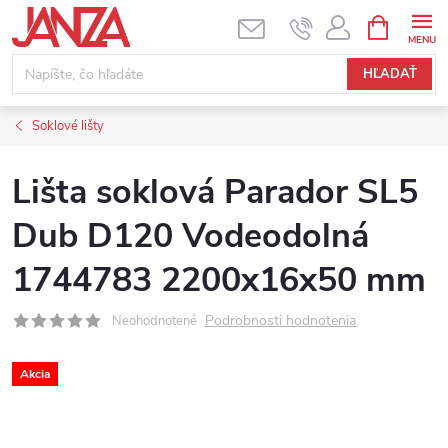
Prejsť na obsah
NÁKUPNÝ
HĽADAŤ
Soklové lišty
Lišta soklová Parador SL5
Dub D120 Vodeodolná
1744783 2200x16x50 mm
Podrobnosti hodnotenia
Neohodnotené
Akcia