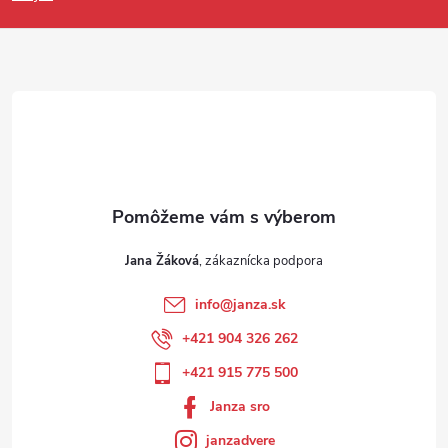
Jana Žáková
info
@
janza.sk
+421 904 326 262
+421 915 775 500
Janza sro
janzadvere