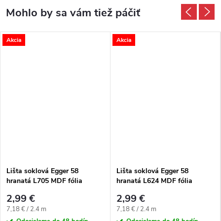
Akcia
Akcia
Lišta soklová Egger 58
Lišta soklová Egger 58
hranatá L705 MDF fólia
hranatá L624 MDF fólia
58x14x2400 mm
58x14x2400 mm
2,99 €
2,99 €
Jednotková cena:
Jednotková cena:
7,18 € / 2.4 m
7,18 € / 2.4 m