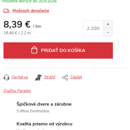
20.8.2026
Možnosti doručenia
8,39 €
/ bm
Jednotková cena:
18,46 € / 2.2 m
PRIDAŤ DO KOŠÍKA
Opýtať sa
Strážiť
Zdieľať
Značka:
Parador
Špičkové dvere a zárubne
S dlhou životnosťou.
Kvalita priamo od výrobcu