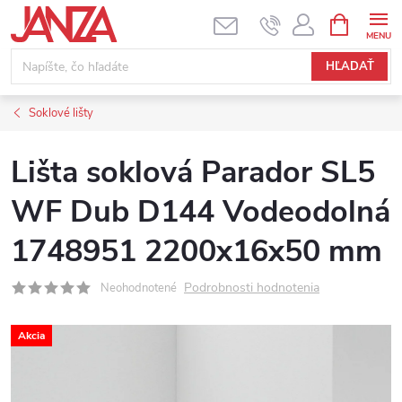
Prejsť na obsah
NÁKUPNÝ
HĽADAŤ
Soklové lišty
Lišta soklová Parador SL5
WF Dub D144 Vodeodolná
1748951 2200x16x50 mm
Podrobnosti hodnotenia
Neohodnotené
Akcia