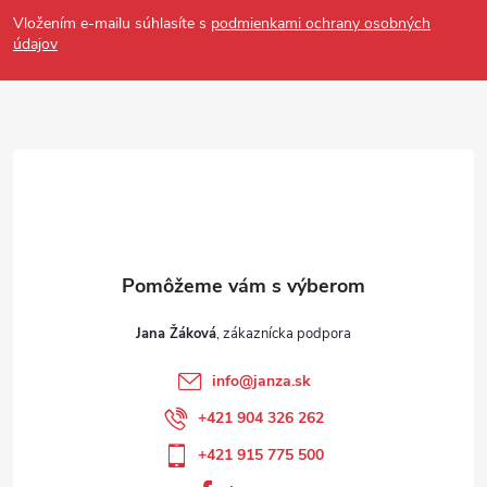
Vložením e-mailu súhlasíte s
podmienkami ochrany osobných
údajov
Jana Žáková
info
@
janza.sk
+421 904 326 262
+421 915 775 500