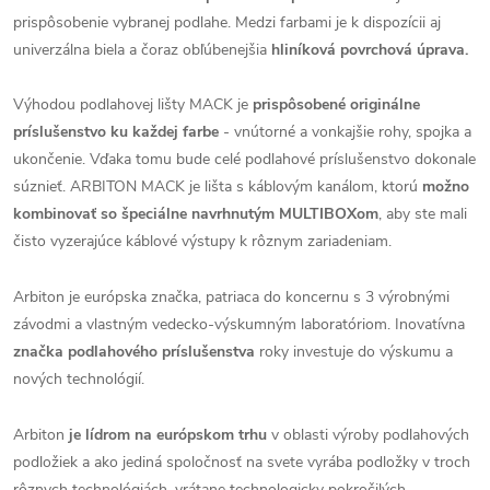
prispôsobenie vybranej podlahe. Medzi farbami je k dispozícii aj
univerzálna biela a čoraz obľúbenejšia
hliníková povrchová úprava.
Výhodou podlahovej lišty MACK je
prispôsobené originálne
príslušenstvo ku každej farbe
- vnútorné a vonkajšie rohy, spojka a
ukončenie. Vďaka tomu bude celé podlahové príslušenstvo dokonale
súznieť. ARBITON MACK je lišta s káblovým kanálom, ktorú
možno
kombinovať so špeciálne navrhnutým MULTIBOXom
, aby ste mali
čisto vyzerajúce káblové výstupy k rôznym zariadeniam.
Arbiton je európska značka, patriaca do koncernu s 3 výrobnými
závodmi a vlastným vedecko-výskumným laboratóriom. Inovatívna
značka podlahového príslušenstva
roky investuje do výskumu a
nových technológií.
Arbiton
je lídrom na európskom trhu
v oblasti výroby podlahových
podložiek a ako jediná spoločnosť na svete vyrába podložky v troch
rôznych technológiách, vrátane technologicky pokročilých