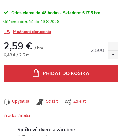
Odosielame do 48 hodín - Skladom:
617,5 bm
13.8.2026
Možnosti doručenia
2,59 €
/ bm
Jednotková cena:
6,48 € / 2.5 m
PRIDAŤ DO KOŠÍKA
Opýtať sa
Strážiť
Zdieľať
Značka:
Arbiton
Špičkové dvere a zárubne