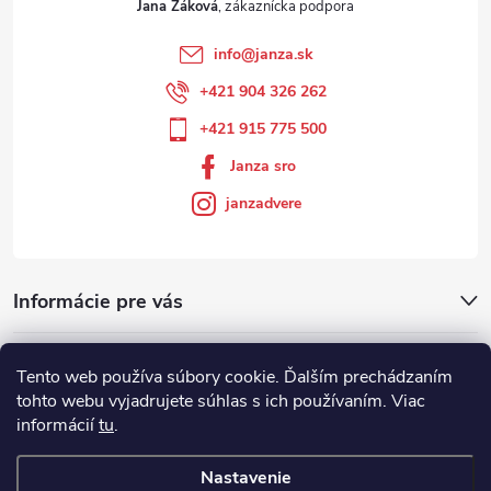
Jana Žáková
info
@
janza.sk
+421 904 326 262
+421 915 775 500
Janza sro
janzadvere
Informácie pre vás
Facebook
Tento web používa súbory cookie. Ďalším prechádzaním
tohto webu vyjadrujete súhlas s ich používaním. Viac
informácií
tu
.
Showroom
Nastavenie