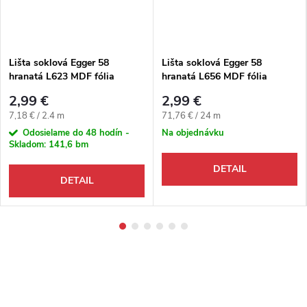
Lišta soklová Egger 58
Lišta soklová Egger 58
hranatá L623 MDF fólia
hranatá L656 MDF fólia
58x14x2400 mm
58x14x2400 mm
2,99 €
2,99 €
Jednotková cena:
Jednotková cena:
7,18 € / 2.4 m
71,76 € / 24 m
Odosielame do 48 hodín -
Na objednávku
Skladom:
141,6 bm
DETAIL
DETAIL