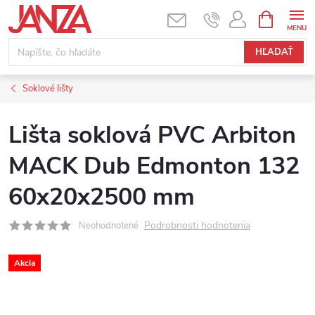
Prejsť na obsah
NÁKUPNÝ
HĽADAŤ
Soklové lišty
Lišta soklová PVC Arbiton
MACK Dub Edmonton 132
60x20x2500 mm
Podrobnosti hodnotenia
Neohodnotené
Akcia