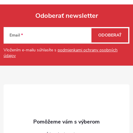
Odoberať newsletter
Zápätie
Email
ODOBERAŤ
Vložením e-mailu súhlasíte s
podmienkami ochrany osobných
údajov