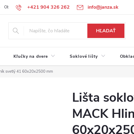
+421 904 326 262
info@janza.sk
Obchodné podmienky
Reklamačné podmienky
Podmienky ochra
HĽADAŤ
Kľučky na dvere
Soklové lišty
Obkla
iník svetlý 41 60x20x2500 mm
Lišta sokl
MACK Hliní
60x20x25