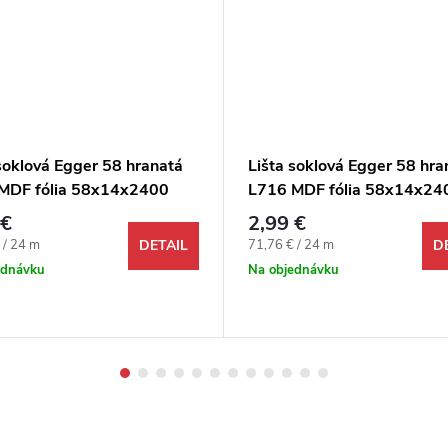
soklová Egger 58 hranatá
Lišta soklová Egger 58 hra
MDF fólia 58x14x2400
L716 MDF fólia 58x14x24
mm
 €
2,99 €
ová cena:
Jednotková cena:
 / 24 m
71,76 € / 24 m
DETAIL
D
ednávku
Na objednávku