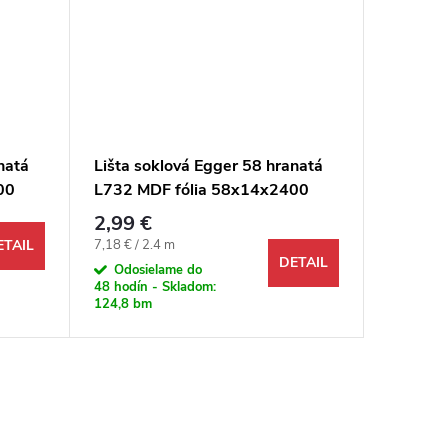
natá
Lišta soklová Egger 58 hranatá
Lišta s
00
L732 MDF fólia 58x14x2400
L369 M
mm
mm
2,99 €
2,99 €
Jednotková cena:
Jednotkov
7,18 € / 2.4 m
71,76 € /
ETAIL
DETAIL
Odosielame do
Na objed
48 hodín - Skladom:
124,8 bm