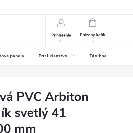
ny osobných údajov
Blog
NÁKUPNÝ KOŠÍK
Prázdny košík
Prihlásenie
dové panely
Príslušenstvo
Zárubne
Stave
ová PVC Arbiton
k svetlý 41
00 mm