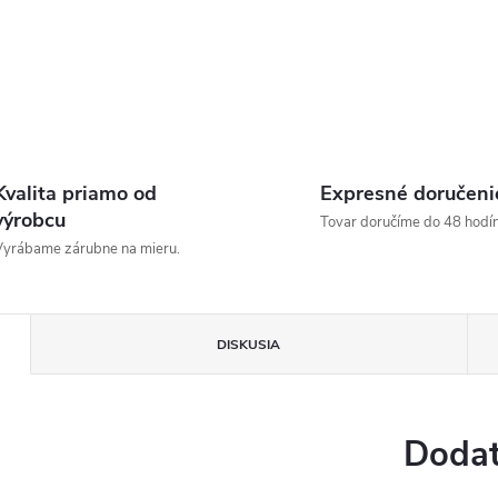
Kvalita priamo od
Expresné doručeni
výrobcu
Tovar doručíme do 48 hodín
yrábame zárubne na mieru.
DISKUSIA
Dodat