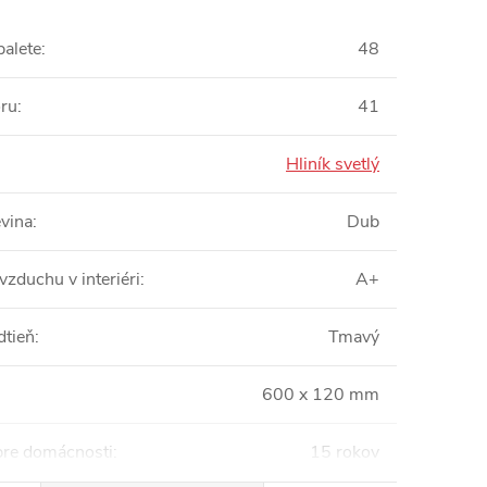
palete
:
48
oru
:
41
Hliník svetlý
vina
:
Dub
vzduchu v interiéri
:
A+
dtieň
:
Tmavý
600 x 120 mm
pre domácnosti
:
15 rokov