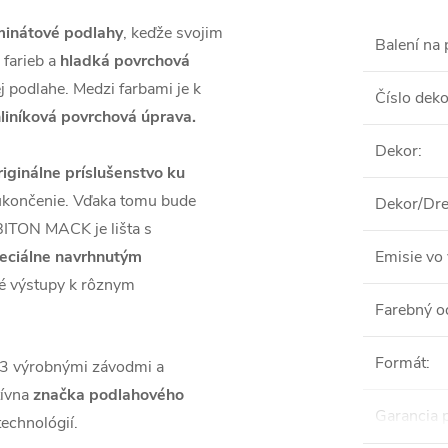
minátové podlahy
, keďže svojim
Balení na 
 farieb a
hladká povrchová
podlahe. Medzi farbami je k
Číslo dek
liníková povrchová úprava.
Dekor
:
iginálne príslušenstvo ku
 ukončenie. Vďaka tomu bude
Dekor/Dre
BITON MACK je lišta s
eciálne navrhnutým
Emisie vo 
ové výstupy k rôznym
Farebný o
Formát
:
s 3 výrobnými závodmi a
tívna
značka podlahového
Garancia 
echnológií.