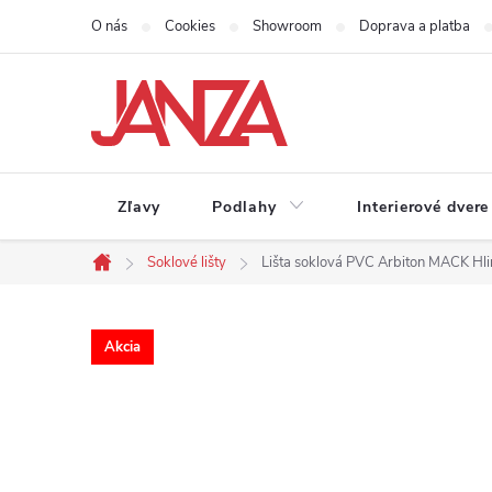
Prejsť na obsah
O nás
Cookies
Showroom
Doprava a platba
Zľavy
Podlahy
Interierové dvere
Soklové lišty
Lišta soklová PVC Arbiton MACK Hl
Domov
Akcia