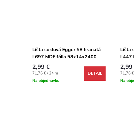
ranatá
Lišta soklová Egger 58 hranatá
Lišta 
2400
L697 MDF fólia 58x14x2400
L447 
mm
mm
2,99 €
2,99
Jednotková cena:
Jednotk
71,76 € / 24 m
71,76 €
DETAIL
DETAIL
Na objednávku
Na obj