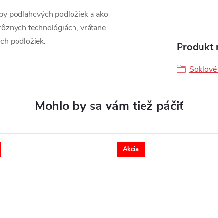
oby podlahových podložiek a ako
 rôznych technológiách, vrátane
ch podložiek.
Produkt n
Soklové 
Akcia