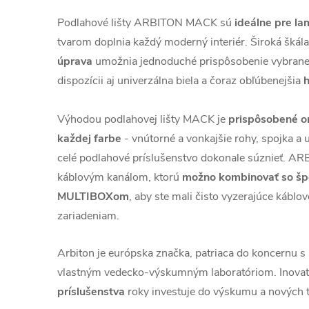
Podlahové lišty ARBITON MACK sú
ideálne pre la
tvarom doplnia každý moderný interiér. Široká škála
úprava
umožnia jednoduché prispôsobenie vybranej 
dispozícii aj univerzálna biela a čoraz obľúbenejšia
h
Výhodou podlahovej lišty MACK je
prispôsobené or
každej farbe
- vnútorné a vonkajšie rohy, spojka a
celé podlahové príslušenstvo dokonale súznieť. AR
káblovým kanálom, ktorú
možno kombinovať so šp
MULTIBOXom
, aby ste mali čisto vyzerajúce kábl
zariadeniam.
Arbiton je európska značka, patriaca do koncernu 
vlastným vedecko-výskumným laboratóriom. Inova
príslušenstva
roky investuje do výskumu a nových t