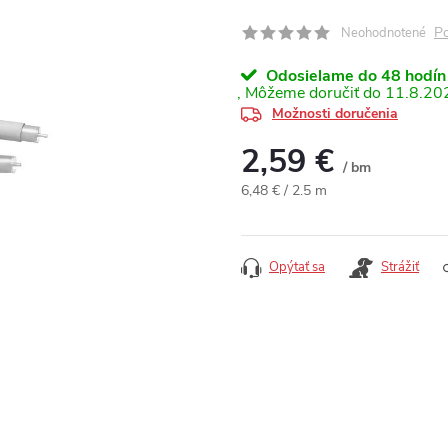
Po
Neohodnotené
Odosielame do 48 hodín
11.8.20
Možnosti doručenia
2,59 €
/ bm
Jednotková cena:
6,48 € / 2.5 m
Opýtať sa
Strážiť