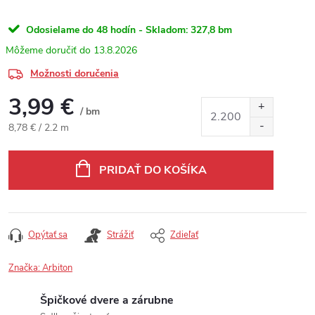
Odosielame do 48 hodín - Skladom:
327,8 bm
13.8.2026
Možnosti doručenia
3,99 €
/ bm
Jednotková cena:
8,78 € / 2.2 m
PRIDAŤ DO KOŠÍKA
Opýtať sa
Strážiť
Zdieľať
Značka:
Arbiton
Špičkové dvere a zárubne