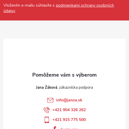
Vložením e-mailu súhlasíte s
podmienkami ochrany osobných
údajov
Jana Žáková
info
@
janza.sk
+421 904 326 262
+421 915 775 500