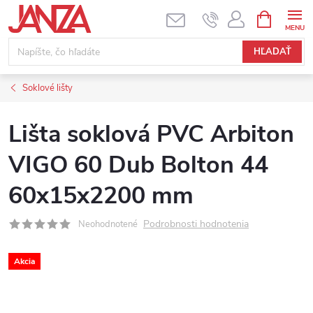
Prejsť na obsah
NÁKUPNÝ
HĽADAŤ
Soklové lišty
Lišta soklová PVC Arbiton
VIGO 60 Dub Bolton 44
60x15x2200 mm
Podrobnosti hodnotenia
Neohodnotené
Akcia