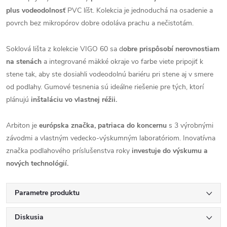
plus vodeodolnosť
PVC líšt. Kolekcia je jednoduchá na osadenie a
povrch bez mikropórov dobre odoláva prachu a nečistotám.
Soklová lišta z kolekcie VIGO 60 sa d
obre prispôsobí nerovnostiam
na stenách
a integrované mäkké okraje vo farbe viete pripojiť k
stene tak, aby ste dosiahli vodeodolnú bariéru pri stene aj v smere
od podlahy. Gumové tesnenia sú ideálne riešenie pre tých, ktorí
plánujú
inštaláciu vo vlastnej réžii.
Arbiton je
európska značka, patriaca do koncernu
s 3 výrobnými
závodmi a vlastným vedecko-výskumným laboratóriom. Inovatívna
značka podlahového príslušenstva roky
investuje do výskumu a
nových technológií.
Parametre produktu
Diskusia