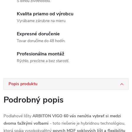
S dlhou životnosťou.
Kvalita priamo od výrobcu
Vyrábame zárubne na mieru.
Expresné doručenie
Tovar doručíme do 48 hodín.
Profesionálna montáž
Rýchlo, precízne a bez starostí.
Popis produktu
Podrobný popis
Podlahové lišty
ARBITON VIGO 60 vás nenútia vybrať si medzi
dvoma ťažkými voľbami
- toto riešenie je hybridnou technológiou,
ktorá spája vysokokvalitný
povrch MDF soklových líšt a flexibilitu