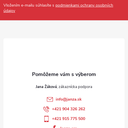
Vložením e-mailu súhlasíte s
podmienkami ochrany osobných
údajov
Jana Žáková
info
@
janza.sk
+421 904 326 262
+421 915 775 500