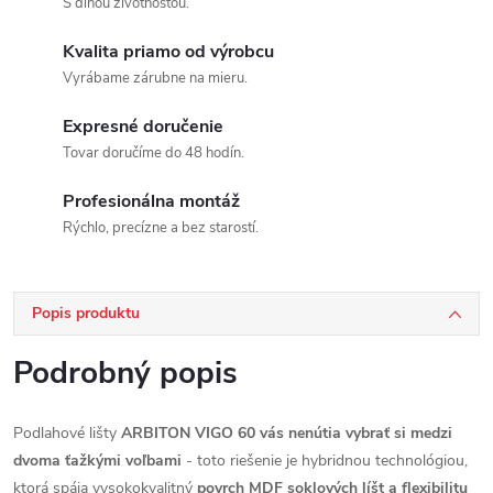
S dlhou životnosťou.
Kvalita priamo od výrobcu
Vyrábame zárubne na mieru.
Expresné doručenie
Tovar doručíme do 48 hodín.
Profesionálna montáž
Rýchlo, precízne a bez starostí.
Popis produktu
Podrobný popis
Podlahové lišty
ARBITON VIGO 60 vás nenútia vybrať si medzi
dvoma ťažkými voľbami
- toto riešenie je hybridnou technológiou,
ktorá spája vysokokvalitný
povrch MDF soklových líšt a flexibilitu