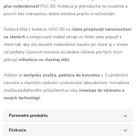
plus vodeodolnosť
PVC líšt. Kolekcia je jednoduchá na osadenie a
povrch bez mikropórov dobre odoláva prachu a nečistotám.
Soklová lišta z kolekcie VIGO 60 sa d
obre prispôsobí nerovnostiam
na stenách
a integrované mäkké okraje vo farbe viete pripojiť k
stene tak, aby ste dosiahli vodeodolnú bariéru pri stene aj v smere
od podlahy. Gumové tesnenia sú ideálne riešenie pre tých, ktorí
plánujú
inštaláciu vo vlastnej réžii.
Arbiton je
európska značka, patriaca do koncernu
s 3 výrobnými
závodmi a vlastným vedecko-výskumným laboratóriom. Inovatívna
značka podlahového príslušenstva roky
investuje do výskumu a
nových technológií.
Parametre produktu
Diskusia