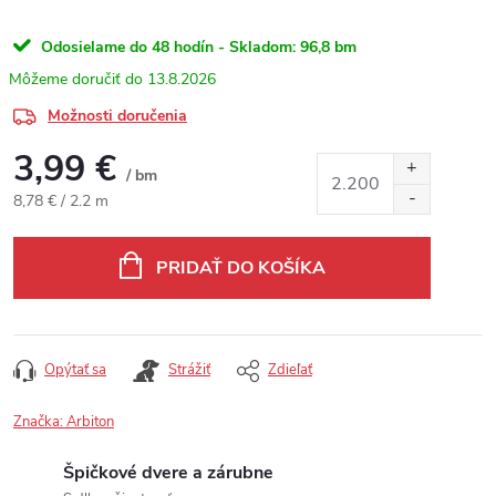
Odosielame do 48 hodín - Skladom:
96,8 bm
13.8.2026
Možnosti doručenia
3,99 €
/ bm
Jednotková cena:
8,78 € / 2.2 m
PRIDAŤ DO KOŠÍKA
Opýtať sa
Strážiť
Zdieľať
Značka:
Arbiton
Špičkové dvere a zárubne