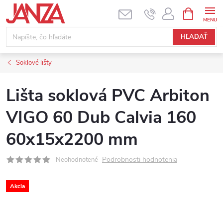
Prejsť na obsah
NÁKUPNÝ
HĽADAŤ
Soklové lišty
Lišta soklová PVC Arbiton
VIGO 60 Dub Calvia 160
60x15x2200 mm
Podrobnosti hodnotenia
Neohodnotené
Akcia