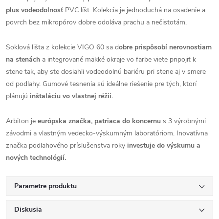
plus vodeodolnosť
PVC líšt. Kolekcia je jednoduchá na osadenie a
povrch bez mikropórov dobre odoláva prachu a nečistotám.
Soklová lišta z kolekcie VIGO 60 sa d
obre prispôsobí nerovnostiam
na stenách
a integrované mäkké okraje vo farbe viete pripojiť k
stene tak, aby ste dosiahli vodeodolnú bariéru pri stene aj v smere
od podlahy. Gumové tesnenia sú ideálne riešenie pre tých, ktorí
plánujú
inštaláciu vo vlastnej réžii.
Arbiton je
európska značka, patriaca do koncernu
s 3 výrobnými
závodmi a vlastným vedecko-výskumným laboratóriom. Inovatívna
značka podlahového príslušenstva roky
investuje do výskumu a
nových technológií.
Parametre produktu
Diskusia