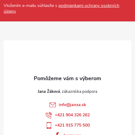
Vložením e-mailu súhlasíte s
podmienkami ochrany osobných
údajov
Jana Žáková
info
@
janza.sk
+421 904 326 262
+421 915 775 500