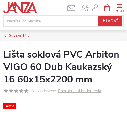
Prejsť na obsah
NÁKUPNÝ
HĽADAŤ
Soklové lišty
Lišta soklová PVC Arbiton
VIGO 60 Dub Kaukazský
16 60x15x2200 mm
Podrobnosti hodnotenia
Neohodnotené
Akcia