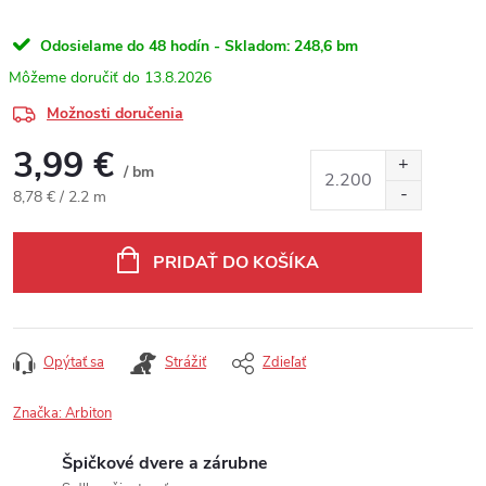
Odosielame do 48 hodín - Skladom:
248,6 bm
13.8.2026
Možnosti doručenia
3,99 €
/ bm
Jednotková cena:
8,78 € / 2.2 m
PRIDAŤ DO KOŠÍKA
Opýtať sa
Strážiť
Zdieľať
Značka:
Arbiton
Špičkové dvere a zárubne