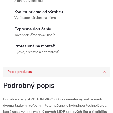
S dlhou životnosťou.
Kvalita priamo od výrobcu
Vyrábame zárubne na mieru.
Expresné doručenie
Tovar doručíme do 48 hodín.
Profesionálna montáž
Rýchlo, precízne a bez starostí.
Popis produktu
Podrobný popis
Podlahové lišty
ARBITON VIGO 60 vás nenútia vybrať si medzi
dvoma ťažkými voľbami
- toto riešenie je hybridnou technológiou,
ktorá spája vysokokvalitný
povrch MDF soklových líšt a flexibilitu