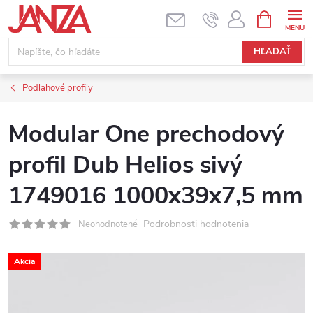
Prejsť na obsah
NÁKUPNÝ
HĽADAŤ
Podlahové profily
Modular One prechodový
profil Dub Helios sivý
1749016 1000x39x7,5 mm
Podrobnosti hodnotenia
Neohodnotené
Akcia