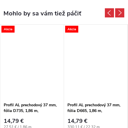
Akcia
Akcia
Profil AL prechodový 37 mm,
Profil AL prechodový 37 mm,
fólia D735, 1,86 m,
fólia D665, 1,86 m,
samolepiaco-narážací oblý,
samolepiaco-narážací oblý,
14,79 €
14,79 €
3v1 Egger
3v1 Egger
Jednotková cena:
Jednotková cena:
27,51 € / 1.86 m
330,11 € / 22.32 m