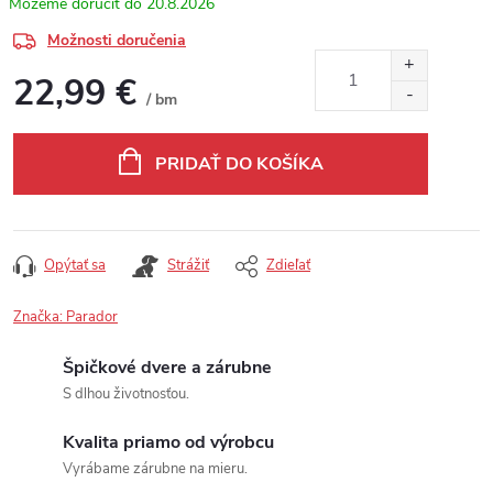
20.8.2026
Možnosti doručenia
22,99 €
/ bm
Jednotková cena:
PRIDAŤ DO KOŠÍKA
Opýtať sa
Strážiť
Zdieľať
Značka:
Parador
Špičkové dvere a zárubne
S dlhou životnosťou.
Kvalita priamo od výrobcu
Vyrábame zárubne na mieru.