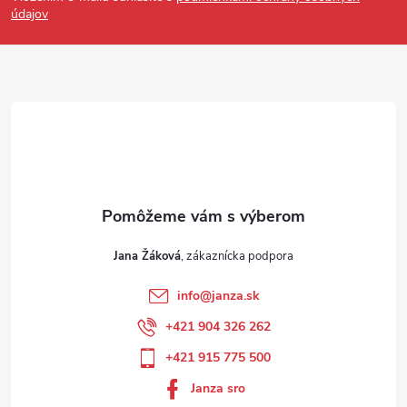
údajov
Jana Žáková
info
@
janza.sk
+421 904 326 262
+421 915 775 500
Janza sro