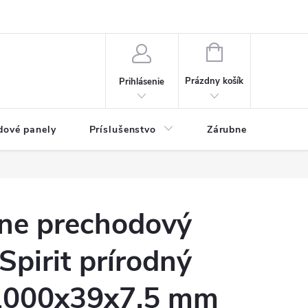
ny osobných údajov
Blog
NÁKUPNÝ KOŠÍK
Prázdny košík
Prihlásenie
dové panely
Príslušenstvo
Zárubne
Stave
ne prechodový
Spirit prírodný
1000x39x7,5 mm