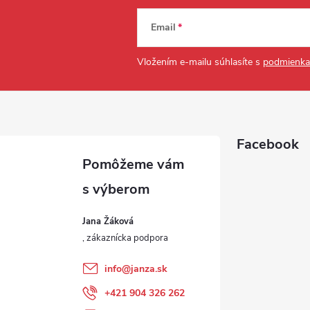
Email
Vložením e-mailu súhlasíte s
podmienka
Facebook
Jana Žáková
info
@
janza.sk
+421 904 326 262