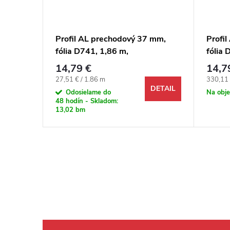
Profil AL prechodový 37 mm,
Profi
ox
fólia D741, 1,86 m,
fólia 
, AK
samolepiaco-narážací oblý, 3v1
samol
14,79 €
14,7
Egger
Egger
Jednotková cena:
Jednotk
27,51 € / 1.86 m
330,11 
DETAIL
DETAIL
Odosielame do
Na obj
48 hodín - Skladom:
13,02 bm