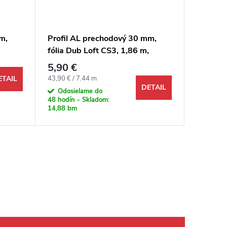
m,
Profil AL prechodový 30 mm,
Profil 
fólia Dub Loft CS3, 1,86 m,
fólia D5
, 3v1
samolepiaco-narážací plochý,
samolep
5,90 €
14,79 
CS3 Arbiton COLOR SYSTEM
Egger
Jednotková cena:
Jednotkov
43,90 € / 7.44 m
330,11 € 
ETAIL
3in1 DuoFix
DETAIL
Odosielame do
Na objed
48 hodín - Skladom:
14,88 bm