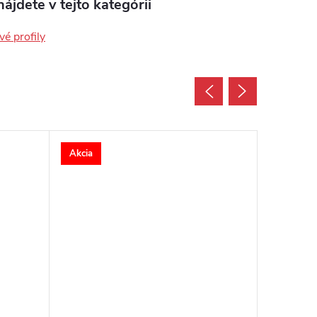
ájdete v tejto kategórii
é profily
Akcia
Akcia