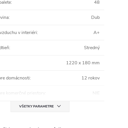
palete
:
48
vina
:
Dub
vzduchu v interiéri
:
A+
dtieň
:
Stredný
1220 x 180 mm
pre domácnosti
:
12 rokov
pre komerčné priestory
:
NIE
VŠETKY PARAMETRE