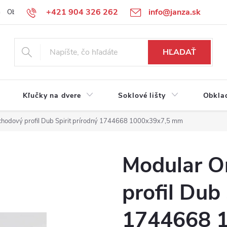
+421 904 326 262
info@janza.sk
Obchodné podmienky
Reklamačné podmienky
Podmienky ochra
HĽADAŤ
Kľučky na dvere
Soklové lišty
Obkla
chodový profil Dub Spirit prírodný 1744668 1000x39x7,5 mm
Modular O
profil Dub 
1744668 