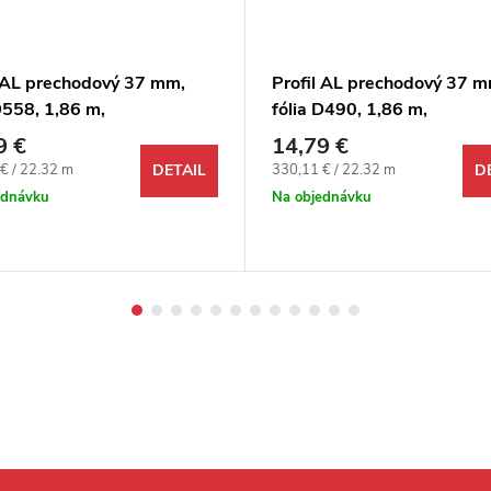
l AL prechodový 37 mm,
Profil AL prechodový 37 m
D558, 1,86 m,
fólia D490, 1,86 m,
epiaco-narážací oblý, 3v1
samolepiaco-narážací oblý
9 €
14,79 €
Egger
ová cena:
Jednotková cena:
€ / 22.32 m
330,11 € / 22.32 m
DETAIL
D
ednávku
Na objednávku