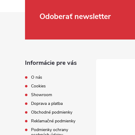
Zápätie
Odoberať newsletter
Informácie pre vás
O nás
Cookies
Showroom
Doprava a platba
Obchodné podmienky
Reklamačné podmienky
Podmienky ochrany
osobných údajov