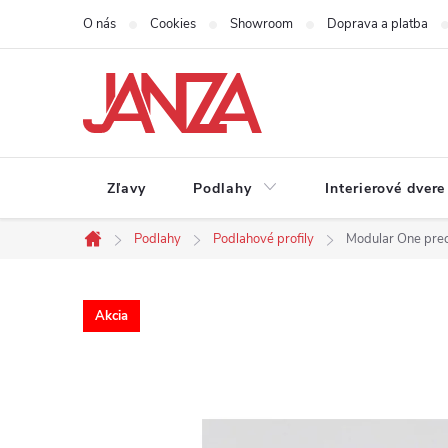
Prejsť na obsah
O nás
Cookies
Showroom
Doprava a platba
Zľavy
Podlahy
Interierové dvere
Podlahy
Podlahové profily
Modular One pre
Domov
Akcia