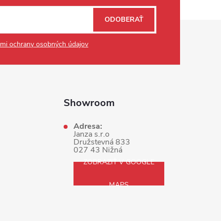
ODOBERAŤ
mi ochrany osobných údajov
Showroom
Adresa:
Janza s.r.o
Družstevná 833
027 43 Nižná
ZOBRAZIŤ V GOOGLE
MAPS