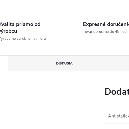
Kvalita priamo od
Expresné doručeni
výrobcu
Tovar doručíme do 48 hodín
yrábame zárubne na mieru.
DISKUSIA
Dodat
Antistatic