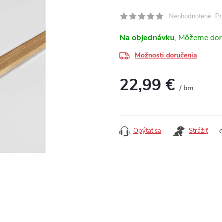
Po
Neohodnotené
Na objednávku
Možnosti doručenia
22,99 €
/ bm
Jednotková cena:
Opýtať sa
Strážiť