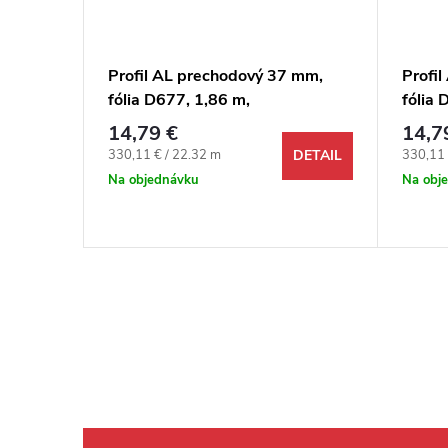
 mm,
Profil AL prechodový 37 mm,
Profi
fólia D677, 1,86 m,
fólia 
ý, 3v1
samolepiaco-narážací oblý, 3v1
samol
14,79 €
14,7
Egger
Egger
Jednotková cena:
Jednotk
330,11 € / 22.32 m
330,11 
DETAIL
DETAIL
Na objednávku
Na obj