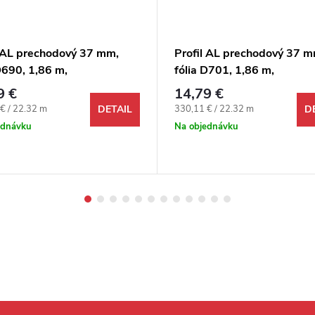
l AL prechodový 37 mm,
Profil AL prechodový 37 m
D690, 1,86 m,
fólia D701, 1,86 m,
epiaco-narážací oblý, 3v1
samolepiaco-narážací oblý
9 €
14,79 €
Egger
ová cena:
Jednotková cena:
€ / 22.32 m
330,11 € / 22.32 m
DETAIL
D
ednávku
Na objednávku