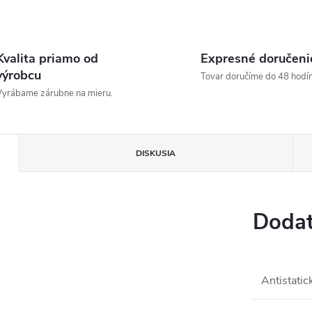
Kvalita priamo od
Expresné doručeni
výrobcu
Tovar doručíme do 48 hodín
yrábame zárubne na mieru.
DISKUSIA
Dodat
Antistatic