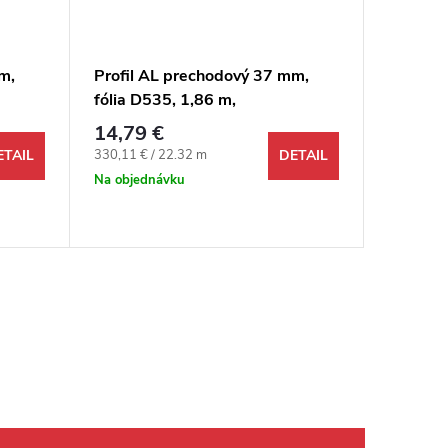
m,
Profil AL prechodový 37 mm,
Profil 
fólia D535, 1,86 m,
fólia D4
, 3v1
samolepiaco-narážací oblý, 3v1
samolep
14,79 €
14,79 
Egger
Egger
Jednotková cena:
Jednotkov
330,11 € / 22.32 m
330,11 € 
ETAIL
DETAIL
Na objednávku
Na objed