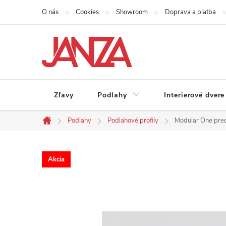
Prejsť na obsah
O nás
Cookies
Showroom
Doprava a platba
Zľavy
Podlahy
Interierové dvere
Podlahy
Podlahové profily
Modular One pre
Domov
Akcia