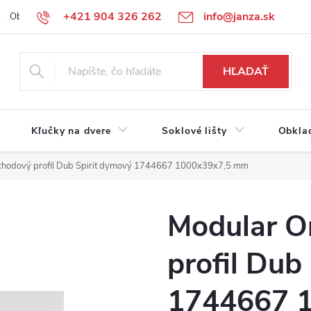
+421 904 326 262
info@janza.sk
Obchodné podmienky
Reklamačné podmienky
Podmienky ochra
HĽADAŤ
Kľučky na dvere
Soklové lišty
Obkla
chodový profil Dub Spirit dymový 1744667 1000x39x7,5 mm
Modular O
profil Dub
1744667 