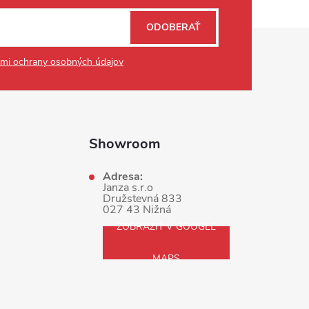
ODOBERAŤ
mi ochrany osobných údajov
Showroom
Adresa:
Janza s.r.o
Družstevná 833
027 43 Nižná
ZOBRAZIŤ V GOOGLE
MAPS