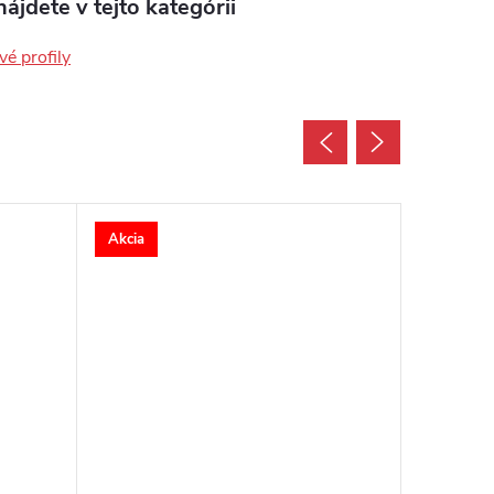
ájdete v tejto kategórii
é profily
Akcia
Akcia