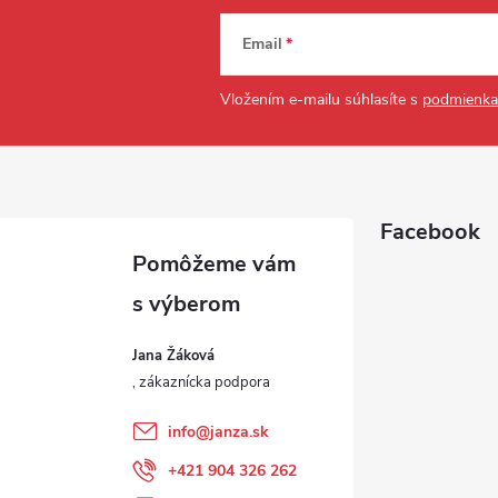
Email
Vložením e-mailu súhlasíte s
podmienka
Facebook
Jana Žáková
info
@
janza.sk
+421 904 326 262