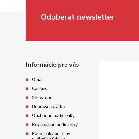
Zápätie
Odoberať newsletter
Informácie pre vás
O nás
Cookies
Showroom
Doprava a platba
Obchodné podmienky
Reklamačné podmienky
Podmienky ochrany
osobných údajov