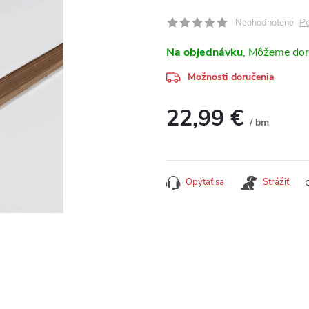
Po
Neohodnotené
Na objednávku
Možnosti doručenia
22,99 €
/ bm
Jednotková cena:
Opýtať sa
Strážiť