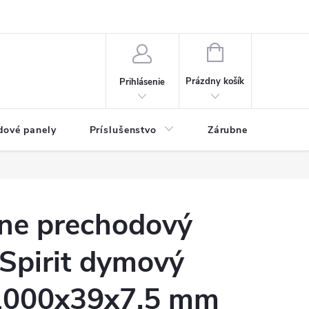
ny osobných údajov
Blog
NÁKUPNÝ KOŠÍK
Prázdny košík
Prihlásenie
dové panely
Príslušenstvo
Zárubne
Stave
ne prechodový
 Spirit dymový
1000x39x7,5 mm