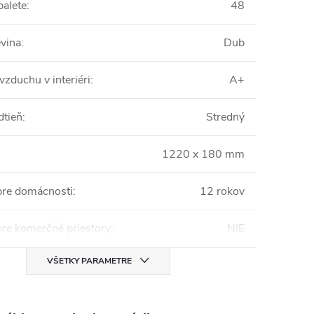
palete
:
48
vina
:
Dub
vzduchu v interiéri
:
A+
dtieň
:
Stredný
1220 x 180 mm
pre domácnosti
:
12 rokov
pre komerčné priestory
:
NIE
VŠETKY PARAMETRE