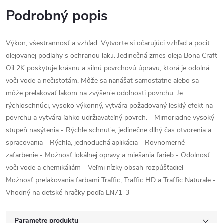
Podrobný popis
Výkon, všestrannosť a vzhľad. Vytvorte si očarujúci vzhľad a pocit
olejovanej podlahy s ochranou laku. Jedinečná zmes oleja Bona Craft
Oil 2K poskytuje krásnu a silnú povrchovú úpravu, ktorá je odolná
voči vode a nečistotám. Môže sa nanášať samostatne alebo sa
môže prelakovať lakom na zvýšenie odolnosti povrchu. Je
rýchloschnúci, vysoko výkonný, vytvára požadovaný lesklý efekt na
povrchu a vytvára ľahko udržiavateľný povrch. - Mimoriadne vysoký
stupeň nasýtenia - Rýchle schnutie, jedinečne dlhý čas otvorenia a
spracovania - Rýchla, jednoduchá aplikácia - Rovnomerné
zafarbenie - Možnosť lokálnej opravy a miešania farieb - Odolnosť
voči vode a chemikáliám - Veľmi nízky obsah rozpúšťadiel -
Možnosť prelakovania farbami Traffic, Traffic HD a Traffic Naturale -
Vhodný na detské hračky podľa EN71-3
Parametre produktu