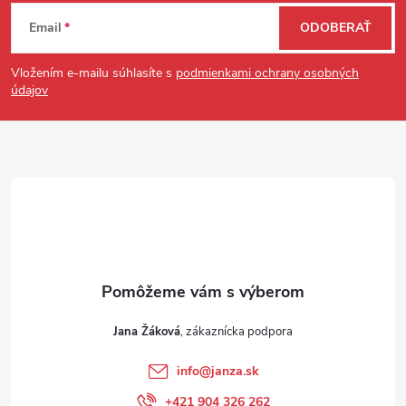
Zápätie
Email
ODOBERAŤ
Vložením e-mailu súhlasíte s
podmienkami ochrany osobných
údajov
Jana Žáková
info
@
janza.sk
+421 904 326 262