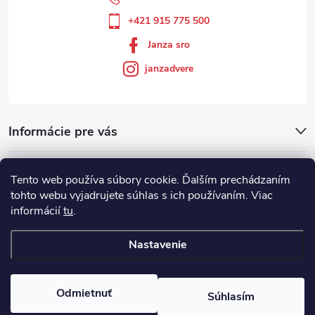
+421 915 775 500
Janza sro
janzadvere
Informácie pre vás
Facebook
Tento web používa súbory cookie. Ďalším prechádzaním
tohto webu vyjadrujete súhlas s ich používaním. Viac
informácií
tu
.
Showroom
Nastavenie
Copyright 2026
Janza.sk
. Všetky práva vyhradené.
Odmietnuť
Súhlasím
Vytvoril Shoptet