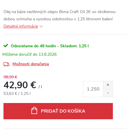
Olej na báze rastlinných olejov Bona Craft Oil 2K so skrátenou
dobou schnutia a vysokou odolnosťou v 1,25 litrovom balení
Detailné informácie
Odosielame do 48 hodín - Skladom:
1,25 l
13.8.2026
Možnosti doručenia
98,99 €
42,90 €
/ l
Jednotková cena:
53,63 € / 1.25 l
PRIDAŤ DO KOŠÍKA