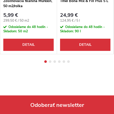
Zosilňovacia tkanina Murexin,
Tmel Bona Mix & Fill Plus 5 L
50 m2/rolka
5,99 €
24,99 €
Jednotková cena:
Jednotková cena:
299,50 € / 50 m2
124,95 € / 5 l
Odosielame do 48 hodín -
Odosielame do 48 hodín -
Skladom:
50 m2
Skladom:
90 l
DETAIL
DETAIL
Odoberať newsletter