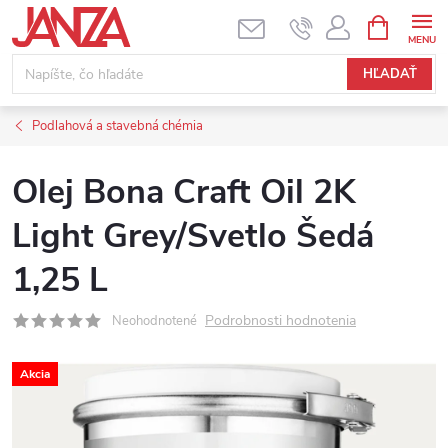
Prejsť na obsah
NÁKUPNÝ
HĽADAŤ
Podlahová a stavebná chémia
Olej Bona Craft Oil 2K
Light Grey/Svetlo Šedá
1,25 L
Podrobnosti hodnotenia
Neohodnotené
Akcia