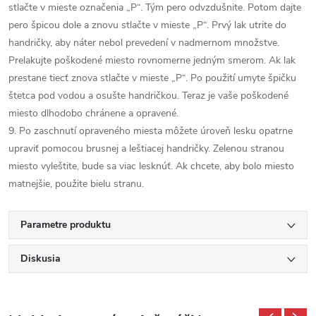
stlačte v mieste označenia „P“. Tým pero odvzdušnite. Potom dajte
pero špicou dole a znovu stlačte v mieste „P“. Prvý lak utrite do
handričky, aby náter nebol prevedení v nadmernom množstve.
Prelakujte poškodené miesto rovnomerne jedným smerom. Ak lak
prestane tiecť znova stlačte v mieste „P“. Po použití umyte špičku
štetca pod vodou a osušte handričkou. Teraz je vaše poškodené
miesto dlhodobo chránene a opravené.
9. Po zaschnutí opraveného miesta môžete úroveň lesku opatrne
upraviť pomocou brusnej a leštiacej handričky. Zelenou stranou
miesto vyleštite, bude sa viac lesknúť. Ak chcete, aby bolo miesto
matnejšie, použite bielu stranu.
Parametre produktu
Diskusia