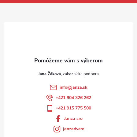
Jana Žáková
info
@
janza.sk
+421 904 326 262
+421 915 775 500
Janza sro
janzadvere