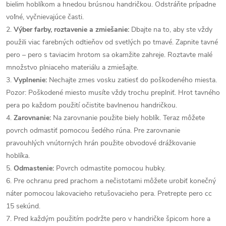
bielim hoblíkom a hnedou brúsnou handričkou. Odstráňte prípadne
voľné, vyčnievajúce časti.
2.
Výber farby, roztavenie a zmiešanie:
Dbajte na to, aby ste vždy
použili viac farebných odtieňov od svetlých po tmavé. Zapnite tavné
pero – pero s taviacim hrotom sa okamžite zahreje. Roztavte malé
množstvo plniaceho materiálu a zmiešajte.
3.
Vyplnenie:
Nechajte zmes vosku zatiesť do poškodeného miesta.
Pozor: Poškodené miesto musíte vždy trochu preplniť. Hrot tavného
pera po každom použití očistite bavlnenou handričkou.
4.
Zarovnanie:
Na zarovnanie použite biely hoblík. Teraz môžete
povrch odmastiť pomocou šedého rúna. Pre zarovnanie
pravouhlých vnútorných hrán použite obvodové drážkovanie
hoblíka.
5.
Odmastenie:
Povrch odmastite pomocou hubky.
6. Pre ochranu pred prachom a nečistotami môžete urobiť konečný
náter pomocou lakovacieho retušovacieho pera. Pretrepte pero cc
15 sekúnd.
7. Pred každým použitím podržte pero v handričke špicom hore a