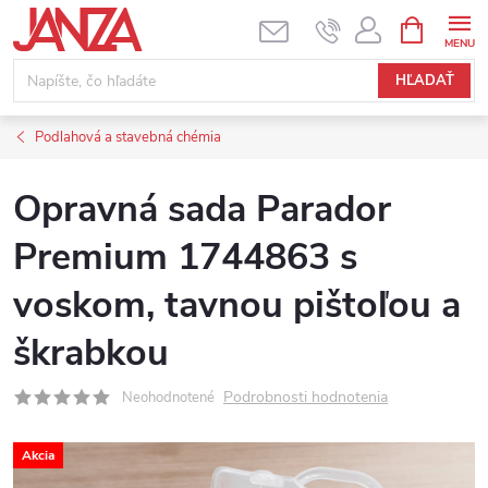
Prejsť na obsah
NÁKUPNÝ
HĽADAŤ
Podlahová a stavebná chémia
Opravná sada Parador
Premium 1744863 s
voskom, tavnou pištoľou a
škrabkou
Podrobnosti hodnotenia
Neohodnotené
Akcia