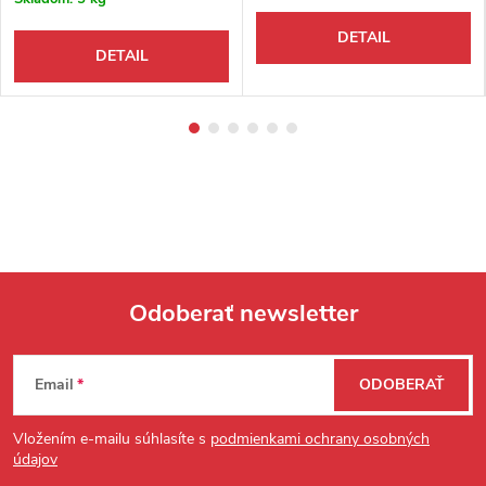
DETAIL
DETAIL
Odoberať newsletter
Zápätie
Email
ODOBERAŤ
Vložením e-mailu súhlasíte s
podmienkami ochrany osobných
údajov