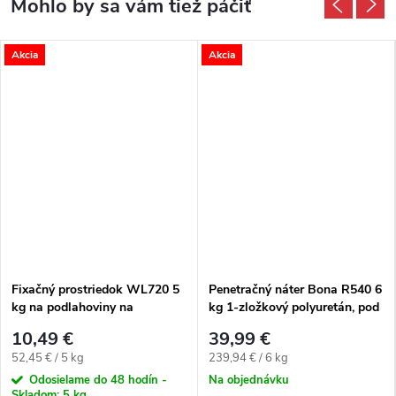
Akcia
Akcia
Fixačný prostriedok WL720 5
Penetračný náter Bona R540 6
kg na podlahoviny na
kg 1-zložkový polyuretán, pod
celoplošnú fixáciu CV,PVC,
lepidlá
10,49 €
39,99 €
textilných podlahovín
Jednotková cena:
Jednotková cena:
52,45 € / 5 kg
239,94 € / 6 kg
Odosielame do 48 hodín -
Na objednávku
Skladom:
5 kg