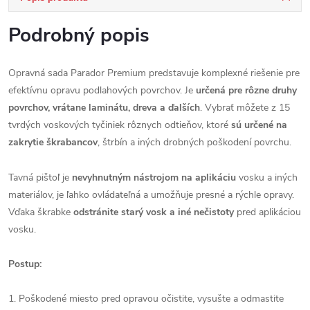
Podrobný popis
Opravná sada Parador Premium predstavuje komplexné riešenie pre
efektívnu opravu podlahových povrchov. Je
určená pre rôzne druhy
povrchov, vrátane laminátu, dreva a ďalších
. Vybrať môžete z 15
tvrdých voskových tyčiniek rôznych odtieňov, ktoré
sú určené na
zakrytie škrabancov
, štrbín a iných drobných poškodení povrchu.
Tavná pištoľ je
nevyhnutným nástrojom na aplikáciu
vosku a iných
materiálov, je ľahko ovládateľná a umožňuje presné a rýchle opravy.
Vďaka škrabke
odstránite starý vosk a iné nečistoty
pred aplikáciou
vosku.
Postup:
1. Poškodené miesto pred opravou očistite, vysušte a odmastite