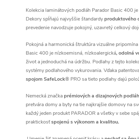
Kolekcia laminátových podláh Parador Basic 400 je pô
Dekory spĺňajú najvyššie štandardy
produktového d
prevedenie navodzuje pokojný, uzavretý celkový do
Pokojná a harmonická štruktúra vizuálne pripomína
Basic 400 je nízkoemisná, nízkoalergická
, odolná 
život a jednoduchá na údržbu. Podlahy z tejto kolek
systémy podlahového vykurovania. Vďaka patentov
spojom SafeLock
® PRO sa tieto podlahy dajú polo
Nemecká značka
prémiových a dizajnových pod
pretvára domy a byty na tie najkrajšie domovy na sve
každý jeden produkt PARADOR a všetky v sebe spája
praktickosť
spojenú s výkonom a kvalitou.
Umenie žiť znamená oceniť krásu a
nechať sa ňou 