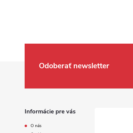
Zápätie
Odoberať newsletter
Informácie pre vás
O nás