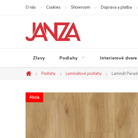
Prejsť na obsah
O nás
Cookies
Showroom
Doprava a platba
Zľavy
Podlahy
Interierové dvere
Podlahy
Laminátové podlahy
Laminát Parado
Domov
Akcia