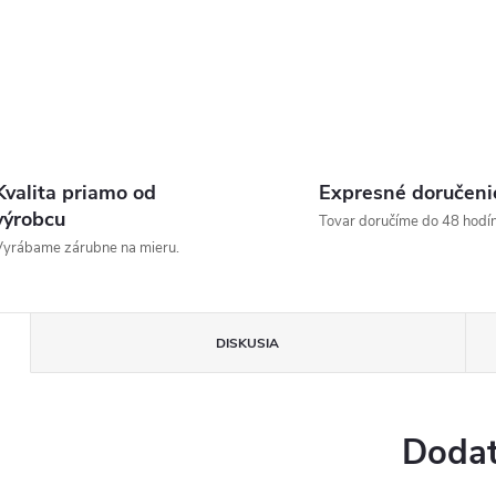
Kvalita priamo od
Expresné doručeni
výrobcu
Tovar doručíme do 48 hodín
yrábame zárubne na mieru.
DISKUSIA
Dodat