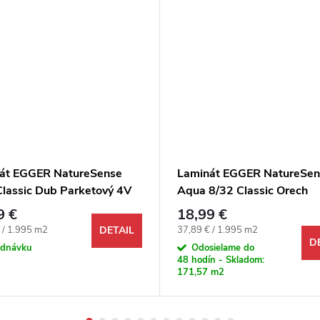
át EGGER NatureSense
Laminát EGGER NatureSen
Classic Dub Parketový 4V
Aqua 8/32 Classic Orech
Perganti hnedý 4V
9 €
18,99 €
ová cena:
Jednotková cena:
 / 1.995 m2
37,89 € / 1.995 m2
DETAIL
D
ednávku
Odosielame do
48 hodín - Skladom:
171,57 m2