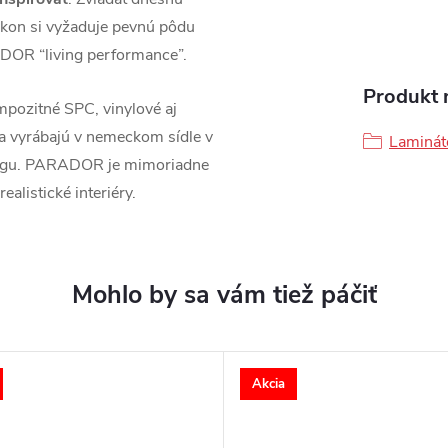
kon si vyžaduje pevnú pôdu
DOR “living performance”.
Produkt n
pozitné SPC, vinylové aj
sa vyrábajú v nemeckom sídle v
Laminát
ingu. PARADOR je mimoriadne
ealistické interiéry.
Akcia