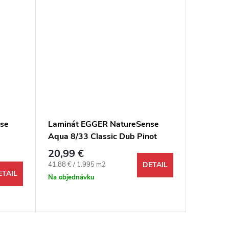
se
Laminát EGGER NatureSense
Laminá
Aqua 8/33 Classic Dub Pinot
8/33 Cla
medový 4V
hnedá 
20,99 €
18,99 
Jednotková cena:
Jednotkov
41,88 € / 1.995 m2
37,89 € /
DETAIL
ETAIL
Na objednávku
Na objed