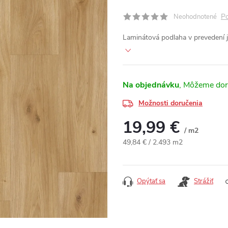
Po
Neohodnotené
Laminátová podlaha v prevedení
Na objednávku
Možnosti doručenia
19,99 €
/ m2
Jednotková cena:
49,84 € / 2.493 m2
Opýtať sa
Strážiť