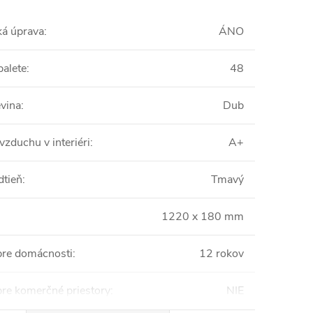
ká úprava
:
ÁNO
palete
:
48
vina
:
Dub
vzduchu v interiéri
:
A+
dtieň
:
Tmavý
1220 x 180 mm
pre domácnosti
:
12 rokov
pre komerčné priestory
:
NIE