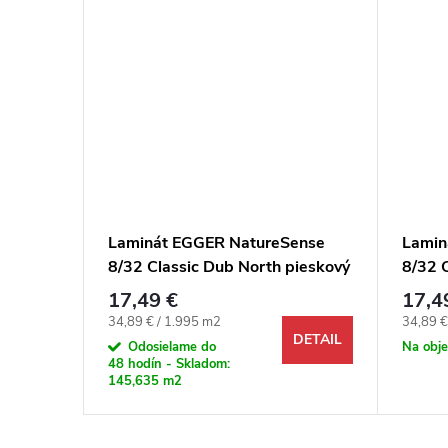
ense
Laminát EGGER NatureSense
Lamin
 Langley
8/32 Classic Dub North pieskový
8/32 
4V
17,49 €
17,4
Jednotková cena:
Jednotk
34,89 € / 1.995 m2
34,89 €
DETAIL
DETAIL
Odosielame do
Na obj
48 hodín - Skladom:
145,635 m2