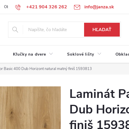
+421 904 326 262
info@janza.sk
Obchodné podmienky
Reklamačné podmienky
Podmienky ochra
HĽADAŤ
Kľučky na dvere
Soklové lišty
Obkla
r Basic 400 Dub Horizont natural matný finiš 1593813
Laminát P
Dub Horiz
finiš 1593