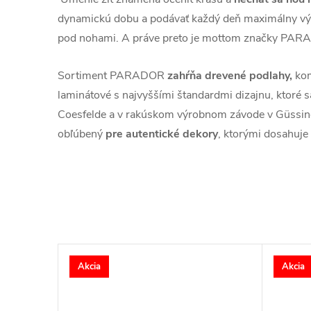
dynamickú dobu a podávať každý deň maximálny vý
pod nohami. A práve preto je mottom značky PARA
Sortiment PARADOR
zahŕňa drevené podlahy,
kom
laminátové s najvyššími štandardmi dizajnu, ktoré 
Coesfelde a v rakúskom výrobnom závode v Güss
obľúbený
pre autentické dekory
, ktorými dosahuje r
Akcia
Akcia