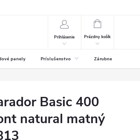
ny osobných údajov
Blog
NÁKUPNÝ KOŠÍK
Prázdny košík
Prihlásenie
dové panely
Príslušenstvo
Zárubne
Stave
arador Basic 400
ont natural matný
813