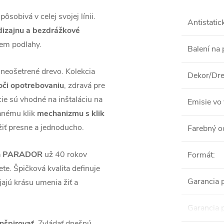
sobivá v celej svojej línii.
Antistatic
izajnu a bezdrážkové
jem podlahy.
Balení na 
 neošetrené drevo. Kolekcia
Dekor/Dre
voči opotrebovaniu
, zdravá pre
cie sú vhodné na inštaláciu na
Emisie vo 
anému klik
mechanizmu s klik
žiť presne a jednoducho.
Farebný o
láh PARADOR
už 40 rokov
Formát
:
te. Špičková kvalita definuje
Garancia 
jú krásu umenia žiť a
Garancia 
inšpirovať
. Zvládať dnešnú