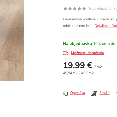
Po
Neohodnotené
Laminátová podlaha v prevedení
miniskosením hrán
Detailné info
Na objednávku
Možnosti doručenia
19,99 €
/ m2
Jednotková cena:
49,84 € / 2.493 m2
Opýtať sa
Strážiť