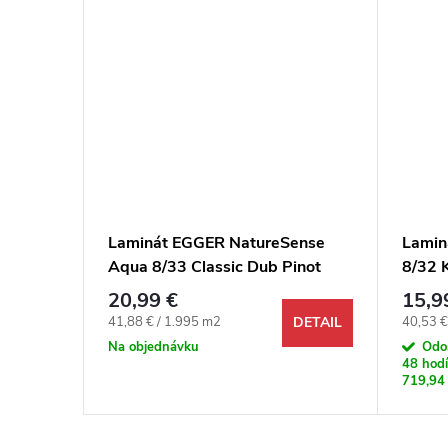
ense
Laminát EGGER NatureSense
Lamin
inot
Aqua 8/33 Classic Dub Pinot
8/32 
pieskový 4V
20,99 €
15,9
Jednotková cena:
Jednotk
41,88 € / 1.995 m2
40,53 €
DETAIL
DETAIL
Na objednávku
Odo
48 hodí
719,94