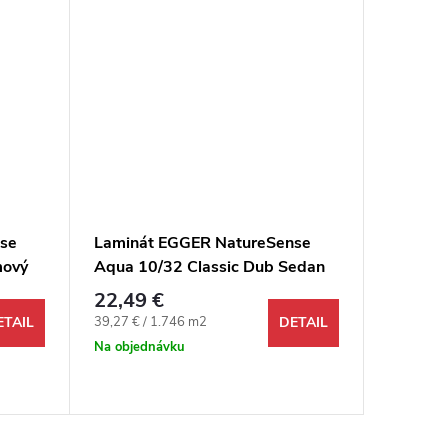
se
Laminát EGGER NatureSense
Laminá
mový
Aqua 10/32 Classic Dub Sedan
Herrin
4V
krémov
22,49 €
32,49 
Jednotková cena:
Jednotkov
39,27 € / 1.746 m2
64,20 € /
ETAIL
DETAIL
Na objednávku
Odosi
48 hodín 
527,592 