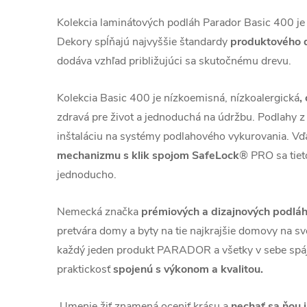
Kolekcia laminátových podláh Parador Basic 400 je pô
Dekory spĺňajú najvyššie štandardy
produktového d
dodáva vzhľad približujúci sa skutočnému drevu.
Kolekcia Basic 400 je nízkoemisná, nízkoalergická
,
zdravá pre život a jednoduchá na údržbu. Podlahy z 
inštaláciu na systémy podlahového vykurovania. Vď
mechanizmu s klik spojom SafeLock
® PRO sa tiet
jednoducho.
Nemecká značka
prémiových a dizajnových pod
pretvára domy a byty na tie najkrajšie domovy na sve
každý jeden produkt PARADOR a všetky v sebe spája
praktickosť
spojenú s výkonom a kvalitou.
Umenie žiť znamená oceniť krásu a
nechať sa ňou 