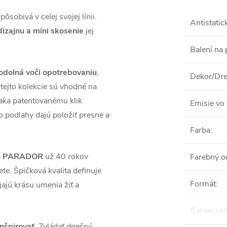
sobivá v celej svojej línii.
Antistatic
izajnu a mini skosenie
jej
Balení na 
 odolná voči opotrebovaniu
,
Dekor/Dre
tejto kolekcie sú vhodné na
aka patentovanému klik
Emisie vo 
o podlahy dajú položiť presne a
Farba
:
láh PARADOR
už 40 rokov
Farebný o
te. Špičková kvalita definuje
Formát
:
jú krásu umenia žiť a
Garancia 
inšpirovať
. Zvládať dnešnú