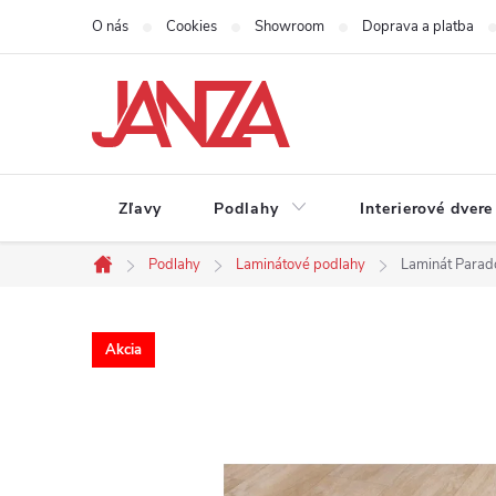
Prejsť na obsah
O nás
Cookies
Showroom
Doprava a platba
Zľavy
Podlahy
Interierové dvere
Podlahy
Laminátové podlahy
Laminát Parad
Domov
Akcia