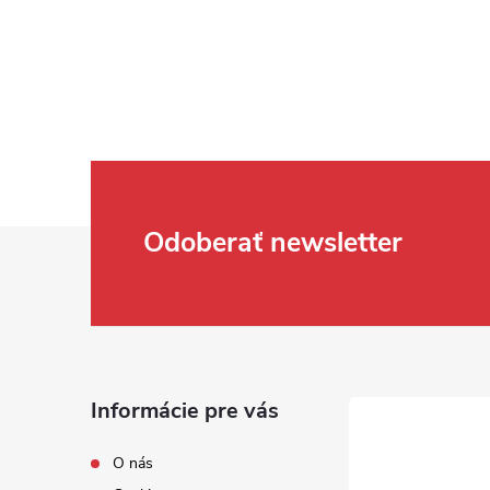
Zápätie
Odoberať newsletter
Informácie pre vás
O nás