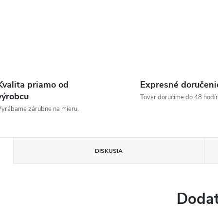
Kvalita priamo od
Expresné doručeni
výrobcu
Tovar doručíme do 48 hodín
yrábame zárubne na mieru.
DISKUSIA
Dodat