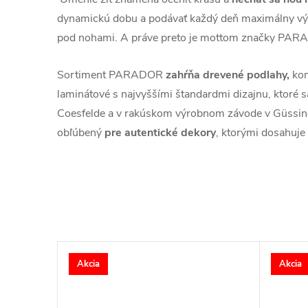
dynamickú dobu a podávať každý deň maximálny vý
pod nohami. A práve preto je mottom značky PARA
Sortiment PARADOR
zahŕňa drevené podlahy,
kom
laminátové s najvyššími štandardmi dizajnu, ktoré 
Coesfelde a v rakúskom výrobnom závode v Güss
obľúbený
pre autentické dekory
, ktorými dosahuje r
Akcia
Akcia