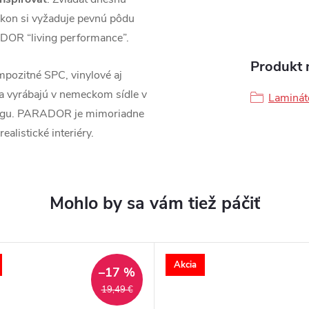
kon si vyžaduje pevnú pôdu
DOR “living performance”.
Produkt n
pozitné SPC, vinylové aj
sa vyrábajú v nemeckom sídle v
Laminát
ingu. PARADOR je mimoriadne
ealistické interiéry.
Akcia
–17 %
19,49 €