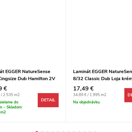
át EGGER NatureSense
Laminát EGGER NatureSen
Kingsize Dub Hamilton 2V
8/32 Classic Dub Loja kré
4V
9 €
17,49 €
ová cena:
Jednotková cena:
 / 2.535 m2
34,89 € / 1.995 m2
D
DETAIL
sielame do
Na objednávku
n - Skladom:
 m2