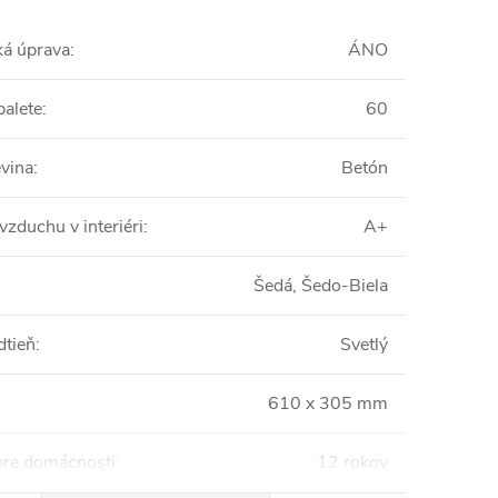
ká úprava
:
ÁNO
palete
:
60
vina
:
Betón
vzduchu v interiéri
:
A+
Šedá, Šedo-Biela
dtieň
:
Svetlý
610 x 305 mm
pre domácnosti
:
12 rokov