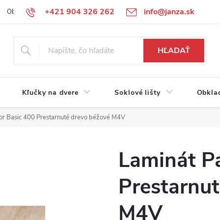
+421 904 326 262
info@janza.sk
Obchodné podmienky
Reklamačné podmienky
Podmienky ochra
HĽADAŤ
Kľučky na dvere
Soklové lišty
Obkla
or Basic 400 Prestarnuté drevo béžové M4V
Laminát P
Prestarnut
M4V