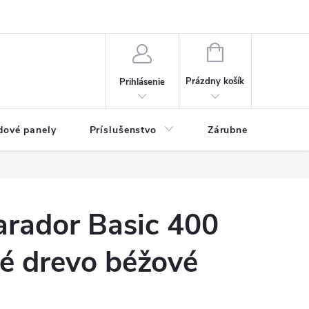
ny osobných údajov
Blog
NÁKUPNÝ KOŠÍK
Prázdny košík
Prihlásenie
dové panely
Príslušenstvo
Zárubne
Stave
arador Basic 400
é drevo béžové