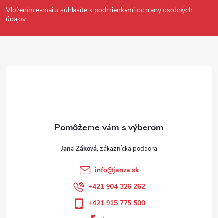
Vložením e-mailu súhlasíte s
podmienkami ochrany osobných
údajov
Jana Žáková
info
@
janza.sk
+421 904 326 262
+421 915 775 500