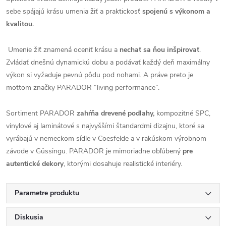
sebe spájajú krásu umenia žiť a praktickosť
spojenú s výkonom a
kvalitou.
Umenie žiť znamená oceniť krásu a
nechať sa ňou inšpirovať
.
Zvládať dnešnú dynamickú dobu a podávať každý deň maximálny
výkon si vyžaduje pevnú pôdu pod nohami. A práve preto je
mottom značky PARADOR “living performance”.
Sortiment PARADOR
zahŕňa drevené podlahy,
kompozitné SPC,
vinylové aj laminátové s najvyššími štandardmi dizajnu, ktoré sa
vyrábajú v nemeckom sídle v Coesfelde a v rakúskom výrobnom
závode v Güssingu. PARADOR je mimoriadne obľúbený
pre
autentické dekory
, ktorými dosahuje realistické interiéry.
Parametre produktu
Diskusia