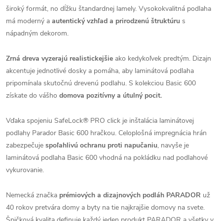
široký formát, no dĺžku štandardnej lamely. Vysokokvalitná podlaha
má moderný a
autentický vzhľad a prirodzenú štruktúru
s
nápadným dekorom.
Zrná dreva vyzerajú realistickejšie
ako kedykoľvek predtým. Dizajn
akcentuje jednotlivé dosky a pomáha, aby laminátová podlaha
pripomínala skutočnú drevenú podlahu. S kolekciou Basic 600
získate do vášho
domova pozitívny a útulný pocit.
Vďaka spojeniu SafeLock® PRO click je inštalácia laminátovej
podlahy Parador Basic 600 hračkou. Celoplošná impregnácia hrán
zabezpečuje
spoľahlivú ochranu proti napučaniu
, navyše je
laminátová podlaha Basic 600 vhodná na pokládku nad podlahové
vykurovanie.
Nemecká značka
prémiových a dizajnových podláh PARADOR
už
40 rokov pretvára domy a byty na tie najkrajšie domovy na svete.
Špičková kvalita definuje každý jeden produkt PARADOR a všetky v