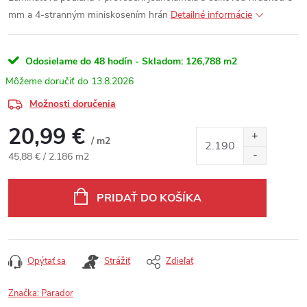
mm a 4-stranným miniskosením hrán
Detailné informácie
Odosielame do 48 hodín - Skladom:
126,788 m2
13.8.2026
Možnosti doručenia
20,99 €
/ m2
Jednotková cena:
45,88 € / 2.186 m2
PRIDAŤ DO KOŠÍKA
Opýtať sa
Strážiť
Zdieľať
Značka:
Parador