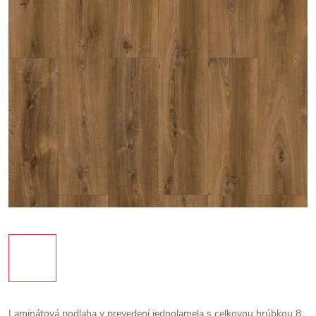
Laminátová podlaha v prevedení jednolamela s celkovou hrúbkou 8