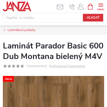
Prejsť na obsah
NÁKUPNÝ
HĽADAŤ
Laminátové podlahy
Laminát Parador Basic 600
Dub Montana bielený M4V
Podrobnosti hodnotenia
Neohodnotené
Akcia