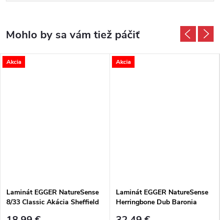
Akcia
Akcia
Laminát EGGER NatureSense
Laminát EGGER NatureSense
8/33 Classic Akácia Sheffield
Herringbone Dub Baronia
svetlá 4V
svetlý 4V
18,99 €
32,49 €