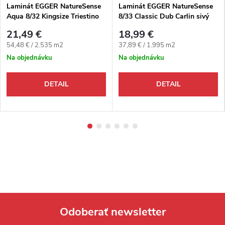
Laminát EGGER NatureSense
Laminát EGGER NatureSense
Aqua 8/32 Kingsize Triestino
8/33 Classic Dub Carlin sivý
Terrazzo sivé 4V+1
4V
21,49 €
18,99 €
Jednotková cena:
Jednotková cena:
54,48 € / 2.535 m2
37,89 € / 1.995 m2
Na objednávku
Na objednávku
DETAIL
DETAIL
Odoberať newsletter