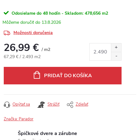
Odosielame do 48 hodín - Skladom:
478,656 m2
13.8.2026
Možnosti doručenia
26,99 €
/ m2
Jednotková cena:
67,29 € / 2.493 m2
PRIDAŤ DO KOŠÍKA
Opýtať sa
Strážiť
Zdieľať
Značka:
Parador
Špičkové dvere a zárubne