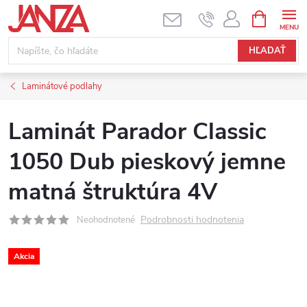
Prejsť na obsah
NÁKUPNÝ
HĽADAŤ
Laminátové podlahy
Laminát Parador Classic
1050 Dub pieskový jemne
matná štruktúra 4V
Podrobnosti hodnotenia
Neohodnotené
Akcia