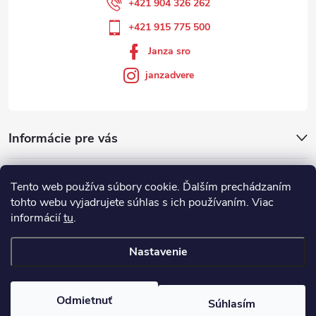
+421 904 326 262
+421 915 775 500
Janza sro
janzadvere
Informácie pre vás
Facebook
Tento web používa súbory cookie. Ďalším prechádzaním
tohto webu vyjadrujete súhlas s ich používaním. Viac
informácií
tu
.
Showroom
Nastavenie
Copyright 2026
Janza.sk
. Všetky práva vyhradené.
Odmietnuť
Súhlasím
Vytvoril Shoptet