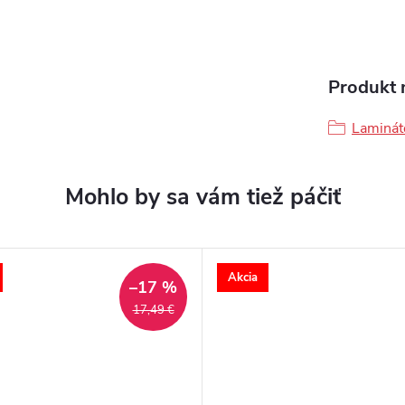
Produkt n
Laminát
Akcia
–17 %
17,49 €