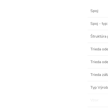
Spoj
:
Spoj - typ
:
Štruktúra
Trieda od
Trieda ode
Trieda záť
Typ Výro
Vzor
: