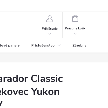
ny osobných údajov
Blog
NÁKUPNÝ KOŠÍK
Prázdny košík
Prihlásenie
dové panely
Príslušenstvo
Zárubne
Stave
rador Classic
kovec Yukon
V