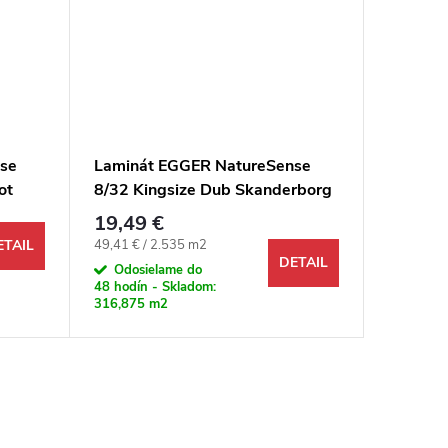
se
Laminát EGGER NatureSense
Laminá
ot
8/32 Kingsize Dub Skanderborg
8/32 Ki
hnedý
19,49 €
19,49 
Jednotková cena:
Jednotkov
49,41 € / 2.535 m2
49,41 € /
ETAIL
DETAIL
Odosielame do
Odosi
48 hodín - Skladom:
48 hodín 
316,875 m2
387,855 