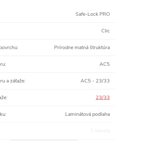
Safe-Lock PRO
Clic
 povrchu
:
Prírodne matná štruktúra
eru
:
AC5
ru a záťaže
:
AC5 - 23/33
aže
:
23/33
bku
:
Laminátová podlaha
1-lamela