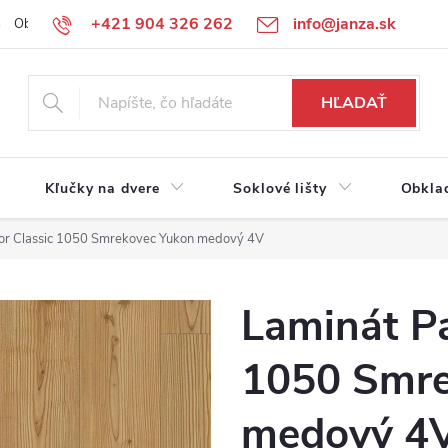
+421 904 326 262
info@janza.sk
Obchodné podmienky
Reklamačné podmienky
Podmienky ochra
HĽADAŤ
Kľučky na dvere
Soklové lišty
Obkla
or Classic 1050 Smrekovec Yukon medový 4V
Laminát Pa
1050 Smre
medový 4