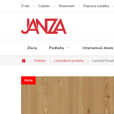
Prejsť na obsah
O nás
Cookies
Showroom
Doprava a platba
Zľavy
Podlahy
Interierové dvere
Podlahy
Laminátové podlahy
Laminát Parad
Domov
Akcia