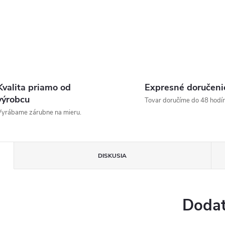
Kvalita priamo od
Expresné doručeni
výrobcu
Tovar doručíme do 48 hodín
yrábame zárubne na mieru.
DISKUSIA
Dodat