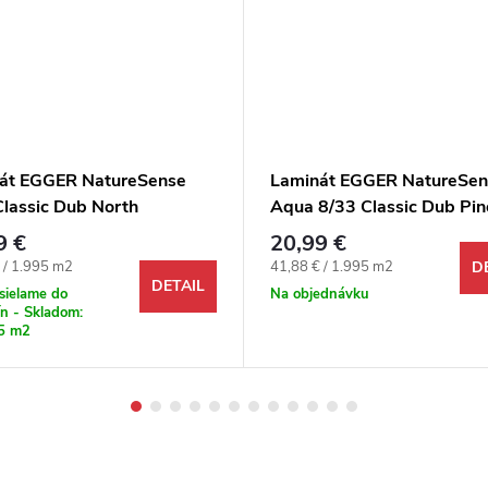
át EGGER NatureSense
Laminát EGGER NatureSen
Classic Dub North
Aqua 8/33 Classic Dub Pin
ohnedý 4V
pieskový 4V
9 €
20,99 €
ová cena:
Jednotková cena:
 / 1.995 m2
41,88 € / 1.995 m2
D
DETAIL
sielame do
Na objednávku
n - Skladom:
5 m2