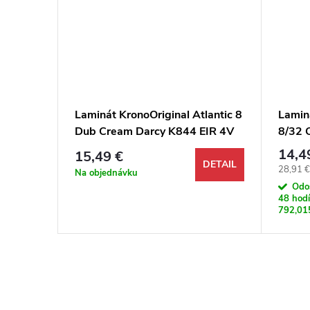
ense
Laminát KronoOriginal Atlantic 8
Lamin
toria
Dub Cream Darcy K844 EIR 4V
8/32 
svetl
14,4
15,49 €
DETAIL
Jednotk
28,91 €
DETAIL
Na objednávku
Odo
48 hodí
792,01