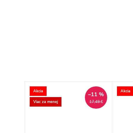
Akcia
Akcia
–11 %
Viac za menej
17,49 €