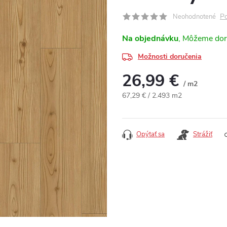
Po
Neohodnotené
Na objednávku
Možnosti doručenia
26,99 €
/ m2
Jednotková cena:
67,29 € / 2.493 m2
Opýtať sa
Strážiť