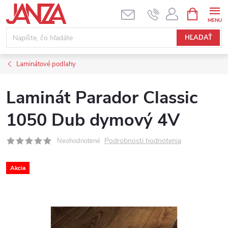
Prejsť na obsah
NÁKUPNÝ
HĽADAŤ
Laminátové podlahy
Laminát Parador Classic
1050 Dub dymový 4V
Podrobnosti hodnotenia
Neohodnotené
Akcia