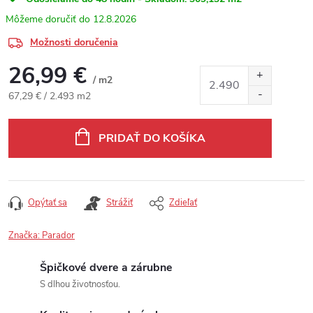
12.8.2026
Možnosti doručenia
26,99 €
/ m2
Jednotková cena:
67,29 € / 2.493 m2
PRIDAŤ DO KOŠÍKA
Opýtať sa
Strážiť
Zdieľať
Značka:
Parador
Špičkové dvere a zárubne
S dlhou životnosťou.