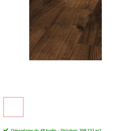
Odosielame do 48 hodín - Skladom:
309,132 m2