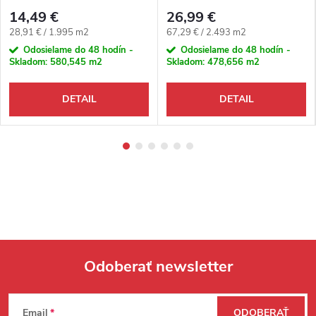
4V
štruktúra 4V
14,49 €
26,99 €
Jednotková cena:
Jednotková cena:
28,91 € / 1.995 m2
67,29 € / 2.493 m2
Odosielame do 48 hodín -
Odosielame do 48 hodín -
Skladom:
580,545 m2
Skladom:
478,656 m2
DETAIL
DETAIL
Odoberať newsletter
Zápätie
Email
ODOBERAŤ