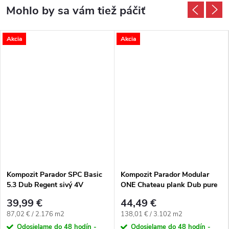
Akcia
Akcia
Kompozit Parador SPC Basic
Kompozit Parador Modular
5.3 Dub Regent sivý 4V
ONE Chateau plank Dub pure
prírodný M4V
39,99 €
44,49 €
Jednotková cena:
Jednotková cena:
87,02 € / 2.176 m2
138,01 € / 3.102 m2
Odosielame do 48 hodín -
Odosielame do 48 hodín -