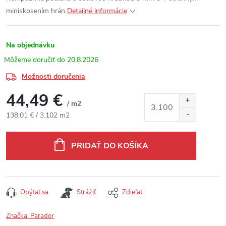
miniskosením hrán
Detailné informácie
Na objednávku
20.8.2026
Možnosti doručenia
44,49 €
/ m2
Jednotková cena:
138,01 € / 3.102 m2
PRIDAŤ DO KOŠÍKA
Opýtať sa
Strážiť
Zdieľať
Značka:
Parador