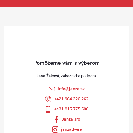
Jana Žáková
info
@
janza.sk
+421 904 326 262
+421 915 775 500
Janza sro
janzadvere