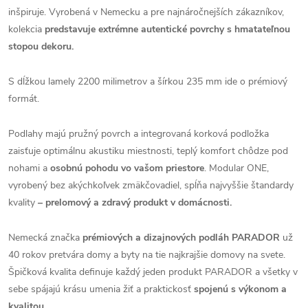
inšpiruje. Vyrobená v Nemecku a pre najnáročnejších zákazníkov,
kolekcia
predstavuje extrémne autentické povrchy s hmatateľnou
stopou dekoru.
S dĺžkou lamely 2200 milimetrov a šírkou 235 mm ide o prémiový
formát.
Podlahy majú pružný povrch a integrovaná korková podložka
zaisťuje optimálnu akustiku miestnosti, teplý komfort chôdze pod
nohami a
osobnú pohodu vo vašom priestore
. Modular ONE,
vyrobený bez akýchkoľvek zmäkčovadiel, spĺňa najvyššie štandardy
kvality
– prelomový a zdravý produkt v domácnosti.
Nemecká značka
prémiových a dizajnových podláh PARADOR
už
40 rokov pretvára domy a byty na tie najkrajšie domovy na svete.
Špičková kvalita definuje každý jeden produkt PARADOR a všetky v
sebe spájajú krásu umenia žiť a praktickosť
spojenú s výkonom a
kvalitou.