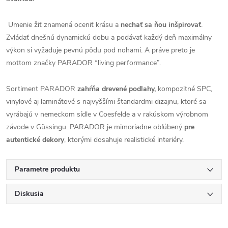
Umenie žiť znamená oceniť krásu a
nechať sa ňou inšpirovať
.
Zvládať dnešnú dynamickú dobu a podávať každý deň maximálny
výkon si vyžaduje pevnú pôdu pod nohami. A práve preto je
mottom značky PARADOR “living performance”.
Sortiment PARADOR
zahŕňa drevené podlahy,
kompozitné SPC,
vinylové aj laminátové s najvyššími štandardmi dizajnu, ktoré sa
vyrábajú v nemeckom sídle v Coesfelde a v rakúskom výrobnom
závode v Güssingu. PARADOR je mimoriadne obľúbený
pre
autentické dekory
, ktorými dosahuje realistické interiéry.
Parametre produktu
Diskusia