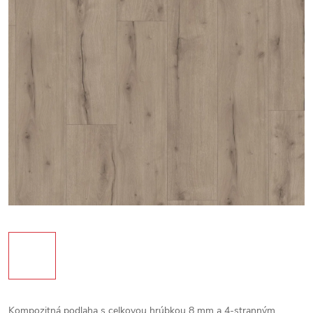
Kompozitná podlaha s celkovou hrúbkou 8 mm a 4-stranným