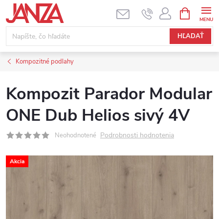
Prejsť na obsah
NÁKUPNÝ
HĽADAŤ
Kompozitné podlahy
Kompozit Parador Modular
ONE Dub Helios sivý 4V
Podrobnosti hodnotenia
Neohodnotené
Akcia