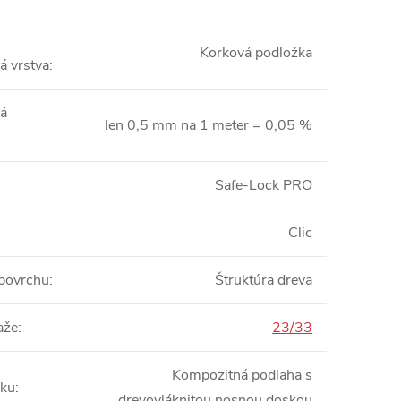
Korková podložka
á vrstva
:
á
len 0,5 mm na 1 meter = 0,05 %
Safe-Lock PRO
Clic
 povrchu
:
Štruktúra dreva
aže
:
23/33
Kompozitná podlaha s
bku
:
drevovláknitou nosnou doskou