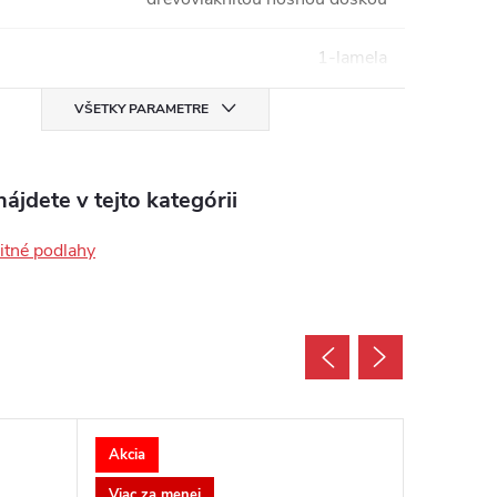
1-lamela
VŠETKY PARAMETRE
ájdete v tejto kategórii
tné podlahy
Akcia
Akcia
Viac za menej
Viac za 