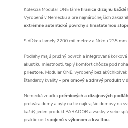
Kolekcia Modular ONE láme
hranice dizajnu každé
Vyrobená v Nemecku a pre najnáročnejších zákazní
extrémne autentické povrchy s hmatateľnou stop
S dĺžkou lamely 2200 milimetrov a šírkou 235 mm 
Podlahy majú pružný povrch a integrovaná korková 
akustiku miestnosti, teplý komfort chôdze pod noh
priestore
. Modular ONE, vyrobený bez akýchkoľvek 
štandardy kvality
– prelomový a zdravý produkt v 
Nemecká značka
prémiových a dizajnových pod
pretvára domy a byty na tie najkrajšie domovy na sve
každý jeden produkt PARADOR a všetky v sebe spája
praktickosť
spojenú s výkonom a kvalitou.