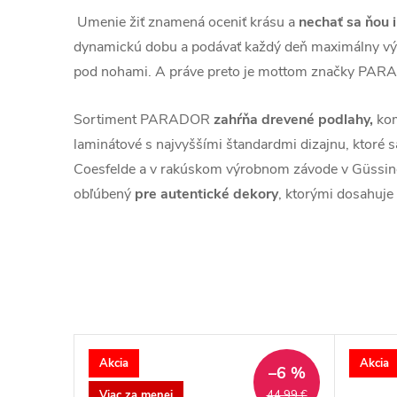
Umenie žiť znamená oceniť krásu a
nechať sa ňou 
dynamickú dobu a podávať každý deň maximálny vý
pod nohami. A práve preto je mottom značky PARA
Sortiment PARADOR
zahŕňa drevené podlahy,
kom
laminátové s najvyššími štandardmi dizajnu, ktoré 
Coesfelde a v rakúskom výrobnom závode v Güss
obľúbený
pre autentické dekory
, ktorými dosahuje r
Akcia
Akcia
–6 %
Viac za menej
44,99 €