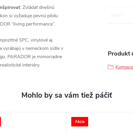
inšpirovať
. Zvládať dnešnú
Vzor
:
kon si vyžaduje pevnú pôdu
DOR “living performance”.
pozitné SPC, vinylové aj
sa vyrábajú v nemeckom sídle v
Produkt n
ingu. PARADOR je mimoriadne
ealistické interiéry.
Kompozi
Akcia