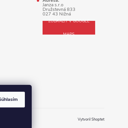
Adresa:
Janza s.r.o
Družstevná 833
027 43 Nižná
ZOBRAZIŤ V GOOGLE
MAPS
Súhlasím
Vytvoril Shoptet