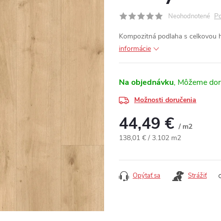
Po
Neohodnotené
Kompozitná podlaha s celkovou
informácie
Na objednávku
Možnosti doručenia
44,49 €
/ m2
Jednotková cena:
138,01 € / 3.102 m2
Opýtať sa
Strážiť