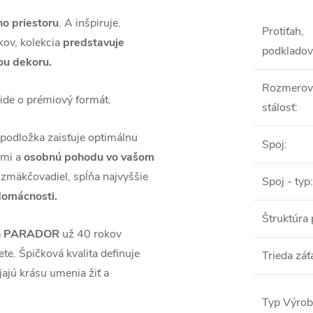
ho priestoru
. A inšpiruje.
Protiťah,
kov, kolekcia
predstavuje
podkladov
ou dekoru.
Rozmerov
ide o prémiový formát.
stálosť
:
podložka zaisťuje optimálnu
Spoj
:
ami a
osobnú pohodu vo vašom
zmäkčovadiel, spĺňa najvyššie
Spoj - typ
:
domácnosti.
Štruktúra
láh PARADOR
už 40 rokov
te. Špičková kvalita definuje
Trieda záť
jú krásu umenia žiť a
Typ Výro