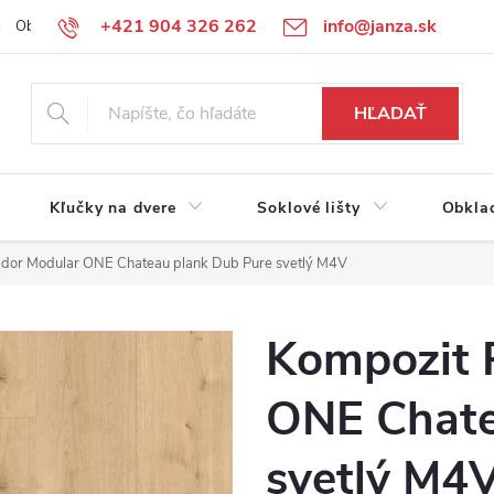
+421 904 326 262
info@janza.sk
Obchodné podmienky
Reklamačné podmienky
Podmienky ochra
HĽADAŤ
Kľučky na dvere
Soklové lišty
Obkla
dor Modular ONE Chateau plank Dub Pure svetlý M4V
Kompozit 
ONE Chate
svetlý M4