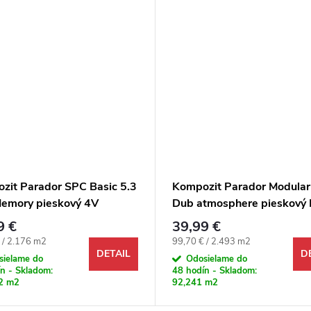
zit Parador SPC Basic 5.3
Kompozit Parador Modula
emory pieskový 4V
Dub atmosphere pieskový
9 €
39,99 €
ová cena:
Jednotková cena:
 / 2.176 m2
99,70 € / 2.493 m2
DETAIL
D
sielame do
Odosielame do
n - Skladom:
48 hodín - Skladom:
2 m2
92,241 m2