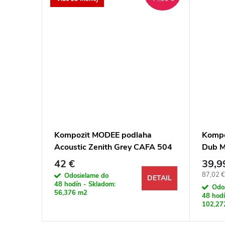
asic 5.3
Kompozit MODEE podlaha
Kompo
 4V
Acoustic Zenith Grey CAFA 504
Dub M
M4V Dlažba
42 €
39,9
Jednotk
87,02 €
Odosielame do
DETAIL
DETAIL
48 hodín - Skladom:
Odo
56,376 m2
48 hodí
102,27