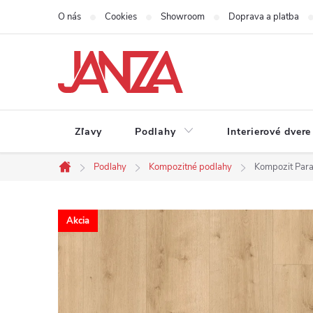
Prejsť na obsah
O nás
Cookies
Showroom
Doprava a platba
Zľavy
Podlahy
Interierové dvere
Podlahy
Kompozitné podlahy
Kompozit Para
Domov
Akcia