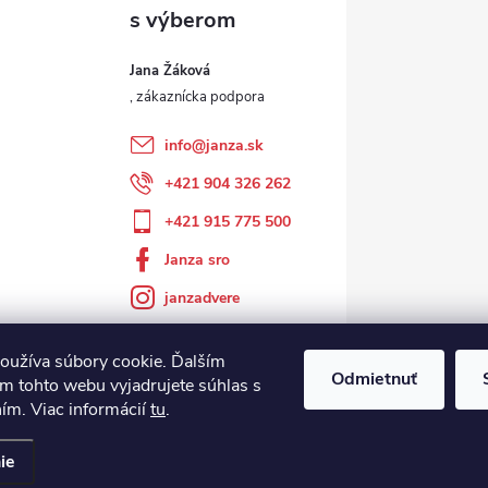
Jana Žáková
info
@
janza.sk
+421 904 326 262
+421 915 775 500
Janza sro
janzadvere
oužíva súbory cookie. Ďalším
Odmietnuť
m tohto webu vyjadrujete súhlas s
ním. Viac informácií
tu
.
ie