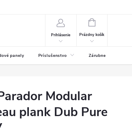
ny osobných údajov
Blog
NÁKUPNÝ KOŠÍK
Prázdny košík
Prihlásenie
dové panely
Príslušenstvo
Zárubne
Stave
Parador Modular
au plank Dub Pure
V