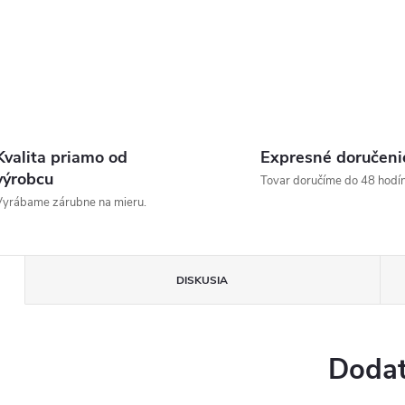
Kvalita priamo od
Expresné doručeni
výrobcu
Tovar doručíme do 48 hodín
yrábame zárubne na mieru.
DISKUSIA
Dodat