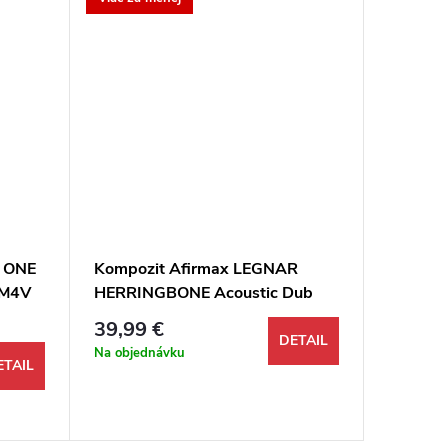
r ONE
Kompozit Afirmax LEGNAR
Kompoz
 M4V
HERRINGBONE Acoustic Dub
Ivory C
Garda 4V rybia kosť
39,99 €
39 €
DETAIL
Na objednávku
Na objed
ETAIL