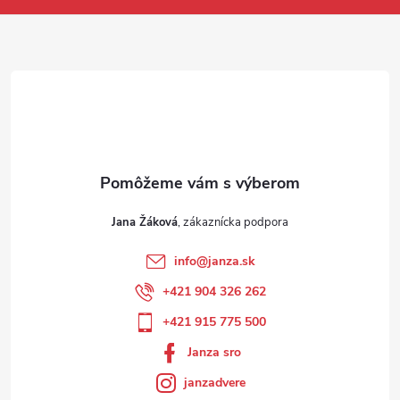
Jana Žáková
info
@
janza.sk
+421 904 326 262
+421 915 775 500
Janza sro
janzadvere