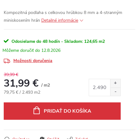
Kompozitná podlaha s celkovou hrúbkou 8 mm a 4-stranným
miniskosením hrán
Detailné informácie
Odosielame do 48 hodín - Skladom:
124,65 m2
12.8.2026
Možnosti doručenia
39,99 €
31,99 €
/ m2
Jednotková cena:
79,75 € / 2.493 m2
PRIDAŤ DO KOŠÍKA