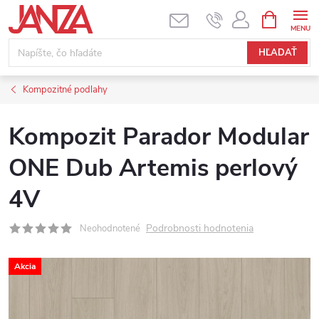
Prejsť na obsah
NÁKUPNÝ
HĽADAŤ
Kompozitné podlahy
Kompozit Parador Modular
ONE Dub Artemis perlový
4V
Podrobnosti hodnotenia
Neohodnotené
Akcia