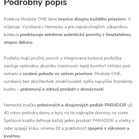
Podrobný popis
Kolekcia Modular ONE láme
hranice dizajnu každého priestoru
. A
inšpiruje. Vyrobená v Nemecku a pre najnáročnejších zákazníkov,
kolekcia
predstavuje extrémne autentické povrchy s hmatateľnou
stopou dekoru.
Podlahy majú pružný povrch a integrovaná korková podložka
zaisťuje optimálnu akustiku miestnosti, teplý komfort chôdze pod
nohami a
osobnú pohodu vo vašom priestore
. Modular ONE,
vyrobený bez akýchkoľvek zmäkčovadiel, spĺňa najvyššie štandardy
kvality
– prelomový a zdravý produkt v domácnosti.
Nemecká značka
prémiových a dizajnových podláh PARADOR
už
40 rokov pretvára domy a byty na tie najkrajšie domovy na svete.
Špičková kvalita definuje každý jeden produkt PARADOR a všetky v
sebe spájajú krásu umenia žiť a praktickosť
spojenú s výkonom a
kvalitou.