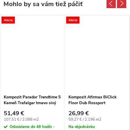
Akcia
Akcia
Kompozit Parador Trendtime 5
Kompozit Afirmax BiClick
Kameň Trafalgar tmavo sivý
Floor Dub Rossport
4V
51,49 €
26,99 €
Jednotková cena:
Jednotková cena:
107,51 € / 2.088 m2
59,27 € / 2.196 m2
Odosielame do 48 hodín -
Na objednávku