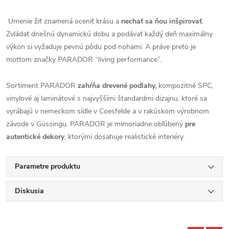
Umenie žiť znamená oceniť krásu a
nechať sa ňou inšpirovať
.
Zvládať dnešnú dynamickú dobu a podávať každý deň maximálny
výkon si vyžaduje pevnú pôdu pod nohami. A práve preto je
mottom značky PARADOR “living performance”.
Sortiment PARADOR
zahŕňa drevené podlahy,
kompozitné SPC,
vinylové aj laminátové s najvyššími štandardmi dizajnu, ktoré sa
vyrábajú v nemeckom sídle v Coesfelde a v rakúskom výrobnom
závode v Güssingu. PARADOR je mimoriadne obľúbený
pre
autentické dekory
, ktorými dosahuje realistické interiéry.
Parametre produktu
Diskusia