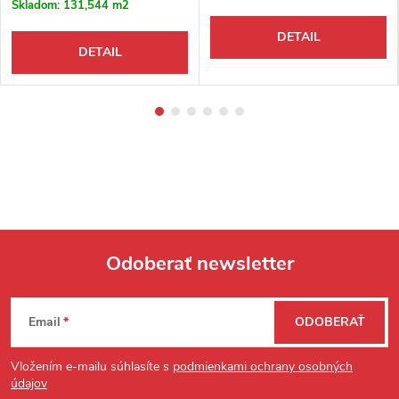
Skladom:
131,544 m2
DETAIL
DETAIL
Odoberať newsletter
Zápätie
Email
ODOBERAŤ
Vložením e-mailu súhlasíte s
podmienkami ochrany osobných
údajov