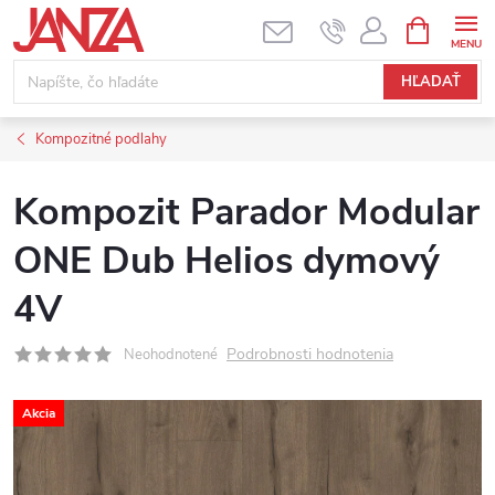
Prejsť na obsah
NÁKUPNÝ
HĽADAŤ
Kompozitné podlahy
Kompozit Parador Modular
ONE Dub Helios dymový
4V
Podrobnosti hodnotenia
Neohodnotené
Akcia