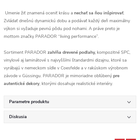
Umenie žiť znamená oceniť krásu a
nechať sa ňou inšpirovať
.
Zvládať dnešnú dynamickú dobu a podávať každý deň maximálny
výkon si vyžaduje pevnú pôdu pod nohami. A práve preto je
mottom značky PARADOR “living performance”.
Sortiment PARADOR
zahŕňa drevené podlahy,
kompozitné SPC,
vinylové aj laminátové s najvyššími štandardmi dizajnu, ktoré sa
vyrábajú v nemeckom sídle v Coesfelde a v rakúskom výrobnom
závode v Güssingu. PARADOR je mimoriadne obľúbený
pre
autentické dekory
, ktorými dosahuje realistické interiéry.
Parametre produktu
Diskusia