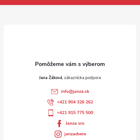
Jana Žáková
info
@
janza.sk
+421 904 326 262
+421 915 775 500
Janza sro
janzadvere