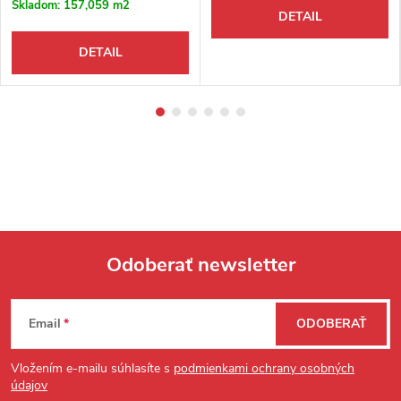
Skladom:
157,059 m2
DETAIL
DETAIL
Odoberať newsletter
Zápätie
Email
ODOBERAŤ
Vložením e-mailu súhlasíte s
podmienkami ochrany osobných
údajov