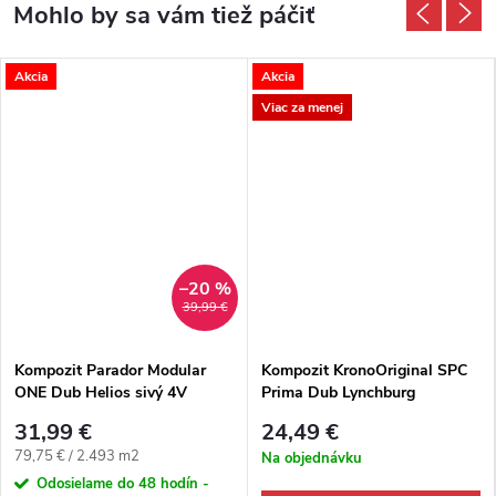
Akcia
Akcia
Viac za menej
–20 %
39,99 €
Kompozit Parador Modular
Kompozit KronoOriginal SPC
ONE Dub Helios sivý 4V
Prima Dub Lynchburg
mandľový K738 M4V
31,99 €
24,49 €
Jednotková cena:
79,75 € / 2.493 m2
Na objednávku
Odosielame do 48 hodín -