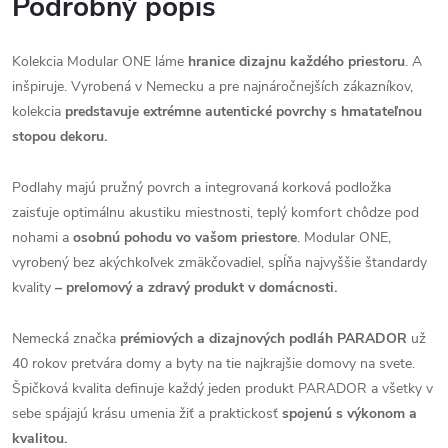
Podrobný popis
Kolekcia Modular ONE láme
hranice dizajnu každého priestoru
. A
inšpiruje. Vyrobená v Nemecku a pre najnáročnejších zákazníkov,
kolekcia
predstavuje extrémne autentické povrchy s hmatateľnou
stopou dekoru.
Podlahy majú pružný povrch a integrovaná korková podložka
zaisťuje optimálnu akustiku miestnosti, teplý komfort chôdze pod
nohami a
osobnú pohodu vo vašom priestore
. Modular ONE,
vyrobený bez akýchkoľvek zmäkčovadiel, spĺňa najvyššie štandardy
kvality
– prelomový a zdravý produkt v domácnosti.
Nemecká značka
prémiových a dizajnových podláh PARADOR
už
40 rokov pretvára domy a byty na tie najkrajšie domovy na svete.
Špičková kvalita definuje každý jeden produkt PARADOR a všetky v
sebe spájajú krásu umenia žiť a praktickosť
spojenú s výkonom a
kvalitou.