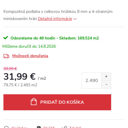
Kompozitná podlaha s celkovou hrúbkou 8 mm a 4-stranným
miniskosením hrán
Detailné informácie
Odosielame do 48 hodín - Skladom:
169,524 m2
14.8.2026
Možnosti doručenia
39,99 €
31,99 €
/ m2
Jednotková cena:
79,75 € / 2.493 m2
PRIDAŤ DO KOŠÍKA