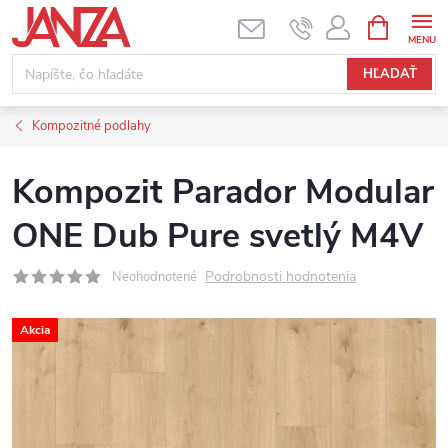
Prejsť na obsah
NÁKUPNÝ
HĽADAŤ
Kompozitné podlahy
Kompozit Parador Modular
ONE Dub Pure svetlý M4V
Podrobnosti hodnotenia
Neohodnotené
Akcia