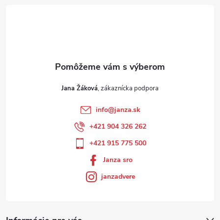
Jana Žáková
info
@
janza.sk
+421 904 326 262
+421 915 775 500
Janza sro
janzadvere