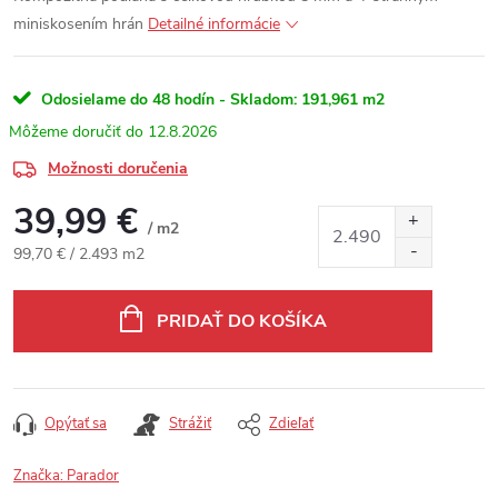
miniskosením hrán
Detailné informácie
Odosielame do 48 hodín - Skladom:
191,961 m2
12.8.2026
Možnosti doručenia
39,99 €
/ m2
Jednotková cena:
99,70 € / 2.493 m2
PRIDAŤ DO KOŠÍKA
Opýtať sa
Strážiť
Zdieľať
Značka:
Parador