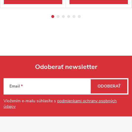
Odoberať newsletter
Zápätie
Email
ODOBERAŤ
Vložením e-mailu súhlasíte s
podmienkami ochrany osobných
údajov