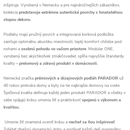
inšpiruje. Vyrobená v Nemecku a pre najnáročnejších zákazníkov,
kolekcia
predstavuje extrémne autentické povrchy s hmatateľnou
stopou dekoru.
Podlahy majú pružný povrch a integrovaná korková podložka
zaisťuje optimálnu akustiku miestnosti, teplý komfort chôdze pod
nohami a
osobnú pohodu vo vašom priestore
. Modular ONE,
vyrobený bez akýchkoľvek zmäkčovadiel, spĺňa najvyššie štandardy
kvality
– prelomový a zdravý produkt v domácnosti.
Nemecká značka
prémiových a dizajnových podláh PARADOR
už
40 rokov pretvára domy a byty na tie najkrajšie domovy na svete.
Špičková kvalita definuje každý jeden produkt PARADOR a všetky v
sebe spájajú krásu umenia žiť a praktickosť
spojenú s výkonom a
kvalitou.
Umenie žiť znamená oceniť krásu a
nechať sa ňou inšpirovať
.
Zvládať dnešnú dynamickú dobu a podávať každý deň maximálny