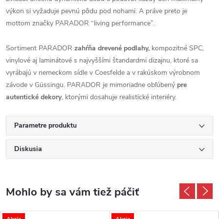
výkon si vyžaduje pevnú pôdu pod nohami. A práve preto je
mottom značky PARADOR “living performance”.
Sortiment PARADOR
zahŕňa drevené podlahy,
kompozitné SPC,
vinylové aj laminátové s najvyššími štandardmi dizajnu, ktoré sa
vyrábajú v nemeckom sídle v Coesfelde a v rakúskom výrobnom
závode v Güssingu. PARADOR je mimoriadne obľúbený
pre
autentické dekory
, ktorými dosahuje realistické interiéry.
Parametre produktu
Diskusia
Akcia
Akcia