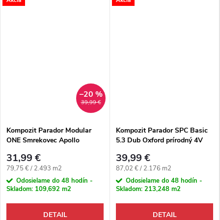
–20 %
39,99 €
Kompozit Parador Modular
Kompozit Parador SPC Basic
ONE Smrekovec Apollo
5.3 Dub Oxford prírodný 4V
prírodný 4V
31,99 €
39,99 €
Jednotková cena:
Jednotková cena:
79,75 € / 2.493 m2
87,02 € / 2.176 m2
Odosielame do 48 hodín -
Odosielame do 48 hodín -
Skladom:
109,692 m2
Skladom:
213,248 m2
DETAIL
DETAIL