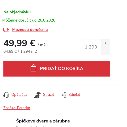
Na objednávku
20.8.2026
Možnosti doručenia
49,99 €
/ m2
Jednotková cena:
64,69 € / 1.294 m2
PRIDAŤ DO KOŠÍKA
Opýtať sa
Strážiť
Zdieľať
Značka:
Parador
Špičkové dvere a zárubne