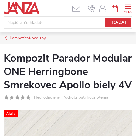
Prejsť na obsah
NÁKUPNÝ
HĽADAŤ
Kompozitné podlahy
Kompozit Parador Modular
ONE Herringbone
Smrekovec Apollo biely 4V
Podrobnosti hodnotenia
Neohodnotené
Akcia