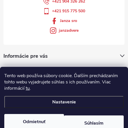
+421 904 326 262
+421 915 775 500
Janza sro
janzadvere
Informácie pre vás
Facebook
Tento web používa súbory cookie. Ďalším prechádzaním
tohto webu vyjadrujete súhlas s ich používaním. Viac
informácií
tu
.
Showroom
Nastavenie
Copyright 2026
Janza.sk
. Všetky práva vyhradené.
Odmietnuť
Súhlasím
Vytvoril Shoptet