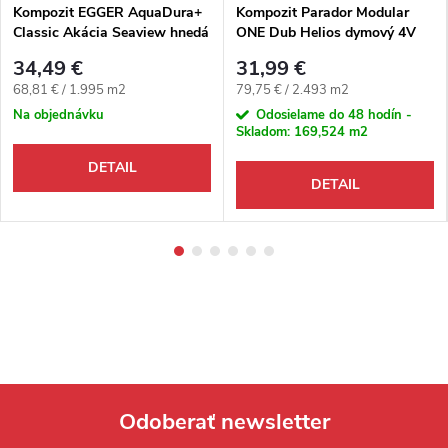
Kompozit EGGER AquaDura+
Kompozit Parador Modular
Classic Akácia Seaview hnedá
ONE Dub Helios dymový 4V
4V
34,49 €
31,99 €
Jednotková cena:
Jednotková cena:
68,81 € / 1.995 m2
79,75 € / 2.493 m2
Na objednávku
Odosielame do 48 hodín -
Skladom:
169,524 m2
DETAIL
DETAIL
Odoberať newsletter