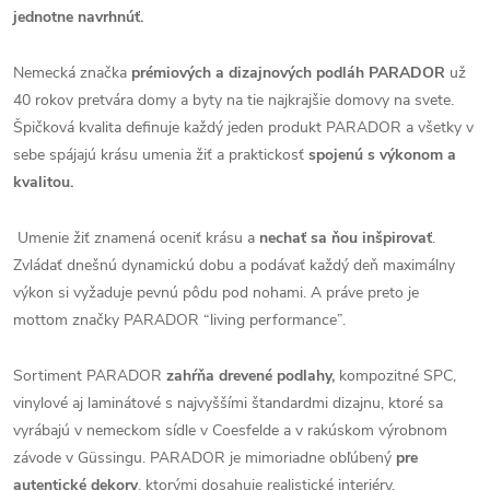
jednotne navrhnúť.
Nemecká značka
prémiových a dizajnových podláh PARADOR
už
40 rokov pretvára domy a byty na tie najkrajšie domovy na svete.
Špičková kvalita definuje každý jeden produkt PARADOR a všetky v
sebe spájajú krásu umenia žiť a praktickosť
spojenú s výkonom a
kvalitou.
Umenie žiť znamená oceniť krásu a
nechať sa ňou inšpirovať
.
Zvládať dnešnú dynamickú dobu a podávať každý deň maximálny
výkon si vyžaduje pevnú pôdu pod nohami. A práve preto je
mottom značky PARADOR “living performance”.
Sortiment PARADOR
zahŕňa drevené podlahy,
kompozitné SPC,
vinylové aj laminátové s najvyššími štandardmi dizajnu, ktoré sa
vyrábajú v nemeckom sídle v Coesfelde a v rakúskom výrobnom
závode v Güssingu. PARADOR je mimoriadne obľúbený
pre
autentické dekory
, ktorými dosahuje realistické interiéry.