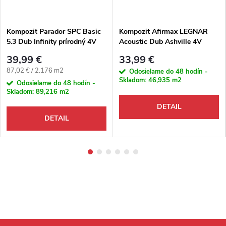
Kompozit Parador SPC Basic
Kompozit Afirmax LEGNAR
5.3 Dub Infinity prírodný 4V
Acoustic Dub Ashville 4V
39,99 €
33,99 €
Jednotková cena:
87,02 € / 2.176 m2
Odosielame do 48 hodín -
Skladom:
46,935 m2
Odosielame do 48 hodín -
Skladom:
89,216 m2
DETAIL
DETAIL