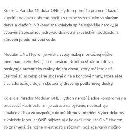
Kolekcia Parador Modular ONE Hydron pomôže premeniť každú
kúpeľňu na oázu dobrého pocitu s reálne vyzerajúcim
vzhľadom
dreva a dlaždíc
. Nízkoemisná kolekcia spĺňa najvyššie nároky, je
vybavená špeciálnou jadrovou doskou a akustickým podkladom,
zároveň je odolná voči vode.
Modular ONE Hydron je vďaka svojej nízkej montážnej výške
mimoriadne vhodný aj na renováciu. Reliéfna štruktúra dreva
poskytuje autenticky reálny dojem dreva
, ktorý môžete cítiť.
Efektné sú aj celoplošne skosené dlhé a koncové hrany, ktoré ešte
viac zdôrazňujú dojem skutočnej
drevenej podlahovej dosky.
Kolekcia Parador Modular ONE Hydron nerobí žiadne kompromisy a
presvedčí vlastnosťami - je zdravá na bývanie, neobsahuje
zmäkčovadlá a
zabezpečuje dobrú klímu v interiéri
. Výber dekorov
z kolekcie Modular ONE nájdete aj v kolekcii Modular ONE Hydron,
čo znamená, že rôzne miestnosti s rôznymi požiadavkami
možno