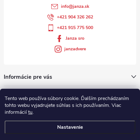
info
@
janza.sk
+421 904 326 262
+421 915 775 500
Janza sro
janzadvere
Informácie pre vás
Facebook
Tento web používa súbory cookie. Ďalším prechádzaním
tohto webu vyjadrujete súhlas s ich používaním. Viac
informácií
tu
.
Showroom
Nastavenie