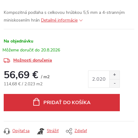
Kompozitná podlaha s celkovou hrúbkou 5,5 mm a 4-stranným
miniskosením hrán
Detailné informácie
Na objednávku
20.8.2026
Možnosti doručenia
56,69 €
/ m2
Jednotková cena:
114,68 € / 2.023 m2
PRIDAŤ DO KOŠÍKA
Opýtať sa
Strážiť
Zdieľať