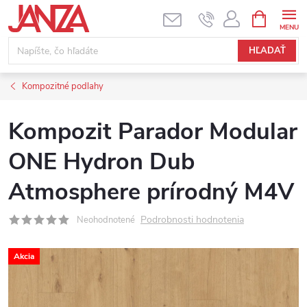
Prejsť na obsah
NÁKUPNÝ
HĽADAŤ
Kompozitné podlahy
Kompozit Parador Modular
ONE Hydron Dub
Atmosphere prírodný M4V
Podrobnosti hodnotenia
Neohodnotené
Akcia