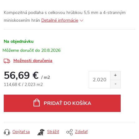
Kompozitná podlaha s celkovou hrúbkou 5,5 mm a 4-stranným
miniskosením hrán
Detailné informácie
Na objednávku
20.8.2026
Možnosti doručenia
56,69 €
/ m2
Jednotková cena:
114,68 € / 2.023 m2
PRIDAŤ DO KOŠÍKA
Opýtať sa
Strážiť
Zdieľať