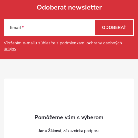
Odoberať newsletter
Zápätie
Email
ODOBERAŤ
Vložením e-mailu súhlasíte s
podmienkami ochrany osobných
údajov
Jana Žáková