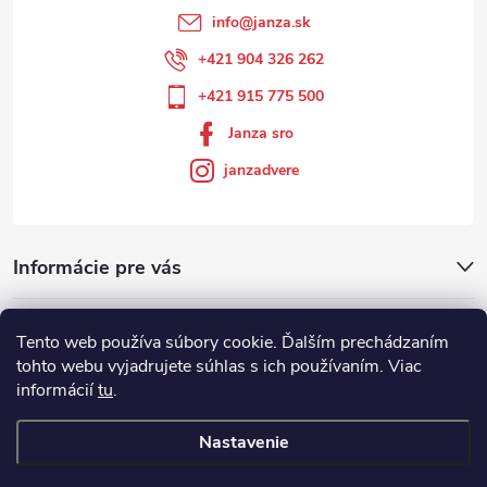
info
@
janza.sk
+421 904 326 262
+421 915 775 500
Janza sro
janzadvere
Informácie pre vás
Facebook
Tento web používa súbory cookie. Ďalším prechádzaním
tohto webu vyjadrujete súhlas s ich používaním. Viac
informácií
tu
.
Showroom
Nastavenie