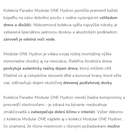
Kolekcia Parador Modular ONE Hydron pomôže premeniť každú
kúpeľňu na oázu dobrého pocitu s reálne vyzerajúcim
vzhľadom
dreva a dlaždíc
. Nízkoemisná kolekcia spĺňa najvyššie nároky, je
vybavená špeciálnou jadrovou doskou a akustickým podkladom,
zároveň je odolná voči vode.
Modular ONE Hydron je vďaka svojej nízkej montážnej výške
mimoriadne vhodný aj na renováciu. Reliéfna štruktúra dreva
poskytuje autenticky reálny dojem dreva
, ktorý môžete cítiť.
Efektné sú aj celoplošne skosené dlhé a koncové hrany, ktoré ešte
viac zdôrazňujú dojem skutočnej
drevenej podlahovej dosky.
Kolekcia Parador Modular ONE Hydron nerobí žiadne kompromisy a
presvedčí vlastnosťami - je zdravá na bývanie, neobsahuje
zmäkčovadlá a
zabezpečuje dobrú klímu v interiéri
. Výber dekorov
z kolekcie Modular ONE nájdete aj v kolekcii Modular ONE Hydron,
čo znamená, že rôzne miestnosti s rôznymi požiadavkami
možno