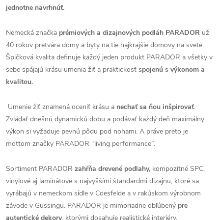
jednotne navrhnúť.
Nemecká značka
prémiových a dizajnových podláh PARADOR
už
40 rokov pretvára domy a byty na tie najkrajšie domovy na svete.
Špičková kvalita definuje každý jeden produkt PARADOR a všetky v
sebe spájajú krásu umenia žiť a praktickosť
spojenú s výkonom a
kvalitou.
Umenie žiť znamená oceniť krásu a
nechať sa ňou inšpirovať
.
Zvládať dnešnú dynamickú dobu a podávať každý deň maximálny
výkon si vyžaduje pevnú pôdu pod nohami. A práve preto je
mottom značky PARADOR “living performance”.
Sortiment PARADOR
zahŕňa drevené podlahy,
kompozitné SPC,
vinylové aj laminátové s najvyššími štandardmi dizajnu, ktoré sa
vyrábajú v nemeckom sídle v Coesfelde a v rakúskom výrobnom
závode v Güssingu. PARADOR je mimoriadne obľúbený
pre
autentické dekory
, ktorými dosahuje realistické interiéry.