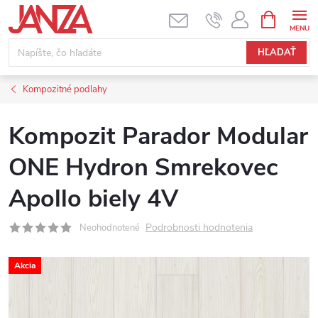
Prejsť na obsah
NÁKUPNÝ
HĽADAŤ
Kompozitné podlahy
Kompozit Parador Modular
ONE Hydron Smrekovec
Apollo biely 4V
Podrobnosti hodnotenia
Neohodnotené
Akcia