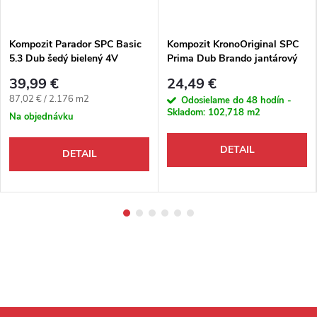
Kompozit Parador SPC Basic
Kompozit KronoOriginal SPC
5.3 Dub šedý bielený 4V
Prima Dub Brando jantárový
K740 M4V
39,99 €
24,49 €
Jednotková cena:
87,02 € / 2.176 m2
Odosielame do 48 hodín -
Skladom:
102,718 m2
Na objednávku
DETAIL
DETAIL