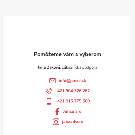
Jana Žáková
info
@
janza.sk
+421 904 326 262
+421 915 775 500
Janza sro
janzadvere