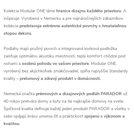
Kolekcia Modular ONE láme
hranice dizajnu každého priestoru
. A
inšpiruje. Vyrobená v Nemecku a pre najnáročnejších zákazníkov,
kolekcia
predstavuje extrémne autentické povrchy s hmatateľnou
stopou dekoru.
Podlahy majú pružný povrch a integrovaná korková podložka
zaisťuje optimálnu akustiku miestnosti, teplý komfort chôdze pod
nohami a
osobnú pohodu vo vašom priestore
. Modular ONE,
vyrobený bez akýchkoľvek zmäkčovadiel, spĺňa najvyššie štandardy
kvality
– prelomový a zdravý produkt v domácnosti.
Nemecká značka
prémiových a dizajnových podláh PARADOR
už
40 rokov pretvára domy a byty na tie najkrajšie domovy na svete.
Špičková kvalita definuje každý jeden produkt PARADOR a všetky v
sebe spájajú krásu umenia žiť a praktickosť
spojenú s výkonom a
kvalitou.