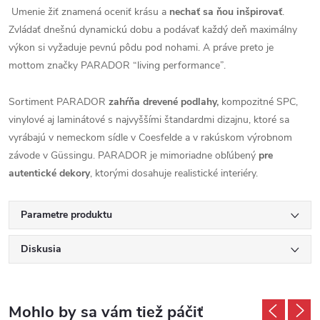
Umenie žiť znamená oceniť krásu a
nechať sa ňou inšpirovať
.
Zvládať dnešnú dynamickú dobu a podávať každý deň maximálny
výkon si vyžaduje pevnú pôdu pod nohami. A práve preto je
mottom značky PARADOR “living performance”.
Sortiment PARADOR
zahŕňa drevené podlahy,
kompozitné SPC,
vinylové aj laminátové s najvyššími štandardmi dizajnu, ktoré sa
vyrábajú v nemeckom sídle v Coesfelde a v rakúskom výrobnom
závode v Güssingu. PARADOR je mimoriadne obľúbený
pre
autentické dekory
, ktorými dosahuje realistické interiéry.
Parametre produktu
Diskusia