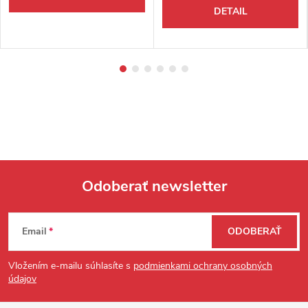
DETAIL
Odoberať newsletter
Zápätie
Email
ODOBERAŤ
Vložením e-mailu súhlasíte s
podmienkami ochrany osobných
údajov