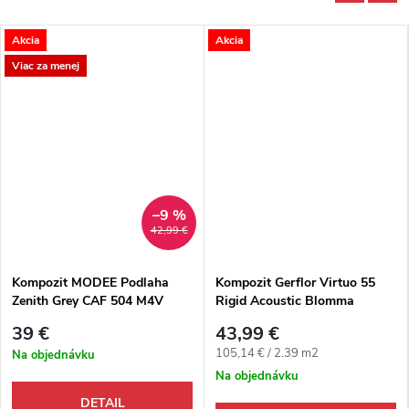
Akcia
Akcia
Viac za menej
–9 %
42,99 €
Kompozit MODEE Podlaha
Kompozit Gerflor Virtuo 55
Zenith Grey CAF 504 M4V
Rigid Acoustic Blomma
Dlažba
Natural XL
39 €
43,99 €
Jednotková cena:
105,14 € / 2.39 m2
Na objednávku
Na objednávku
DETAIL