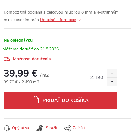
Kompozitná podlaha s celkovou hrúbkou 8 mm a 4-stranným
miniskosením hrán
Detailné informácie
Na objednávku
21.8.2026
Možnosti doručenia
39,99 €
/ m2
Jednotková cena:
99,70 € / 2.493 m2
PRIDAŤ DO KOŠÍKA
Opýtať sa
Strážiť
Zdieľať