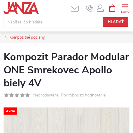
Prejsť na obsah
NÁKUPNÝ
HĽADAŤ
Kompozitné podlahy
Kompozit Parador Modular
ONE Smrekovec Apollo
biely 4V
Podrobnosti hodnotenia
Neohodnotené
Akcia