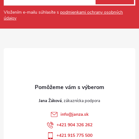
Vložením e-mailu súhlasíte s
podmienkami ochrany osobných
údajov
Jana Žáková
info
@
janza.sk
+421 904 326 262
+421 915 775 500