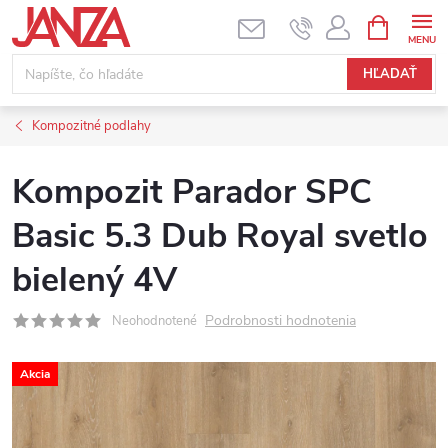
Prejsť na obsah
NÁKUPNÝ
HĽADAŤ
Kompozitné podlahy
Kompozit Parador SPC
Basic 5.3 Dub Royal svetlo
bielený 4V
Podrobnosti hodnotenia
Neohodnotené
Akcia