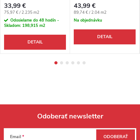
dlažbový dekor
33,99 €
43,99 €
Jednotková cena:
Jednotková cena:
75,97 € / 2.235 m2
89,74 € / 2.04 m2
Odosielame do 48 hodín -
Na objednávku
Skladom:
198,915 m2
DETAIL
DETAIL
Odoberať newsletter
Zápätie
Email
ODOBERAŤ