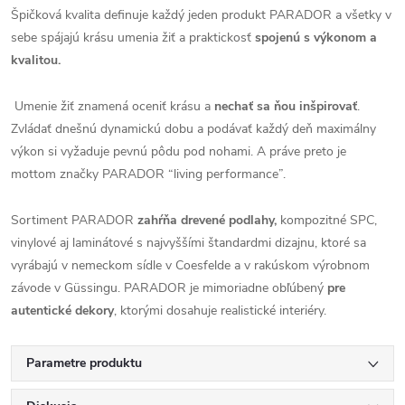
Špičková kvalita definuje každý jeden produkt PARADOR a všetky v
sebe spájajú krásu umenia žiť a praktickosť
spojenú s výkonom a
kvalitou.
Umenie žiť znamená oceniť krásu a
nechať sa ňou inšpirovať
.
Zvládať dnešnú dynamickú dobu a podávať každý deň maximálny
výkon si vyžaduje pevnú pôdu pod nohami. A práve preto je
mottom značky PARADOR “living performance”.
Sortiment PARADOR
zahŕňa drevené podlahy,
kompozitné SPC,
vinylové aj laminátové s najvyššími štandardmi dizajnu, ktoré sa
vyrábajú v nemeckom sídle v Coesfelde a v rakúskom výrobnom
závode v Güssingu. PARADOR je mimoriadne obľúbený
pre
autentické dekory
, ktorými dosahuje realistické interiéry.
Parametre produktu