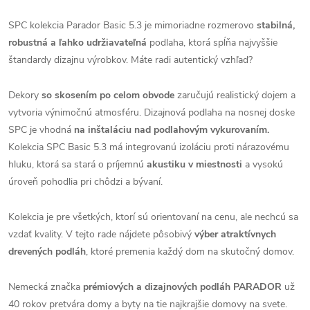
SPC kolekcia Parador Basic 5.3 je mimoriadne rozmerovo
stabilná,
robustná a ľahko udržiavateľná
podlaha, ktorá spĺňa najvyššie
štandardy dizajnu výrobkov. Máte radi autentický vzhľad?
Dekory
so skosením po celom obvode
zaručujú realistický dojem a
vytvoria výnimočnú atmosféru. Dizajnová podlaha na nosnej doske
SPC je vhodná
na inštaláciu nad podlahovým vykurovaním.
Kolekcia SPC Basic 5.3 má integrovanú izoláciu proti nárazovému
hluku, ktorá sa stará o príjemnú
akustiku v miestnosti
a vysokú
úroveň pohodlia pri chôdzi a bývaní.
Kolekcia je pre všetkých, ktorí sú orientovaní na cenu, ale nechcú sa
vzdať kvality. V tejto rade nájdete pôsobivý
výber atraktívnych
drevených podláh
, ktoré premenia každý dom na skutočný domov.
Nemecká značka
prémiových a dizajnových podláh PARADOR
už
40 rokov pretvára domy a byty na tie najkrajšie domovy na svete.