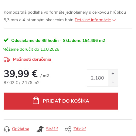
Kompozitná podlaha vo formáte jednolamely s celkovou hrúbkou
5,3 mm a 4-stranným skosením hrán
Detailné informácie
Odosielame do 48 hodín - Skladom:
154,496 m2
13.8.2026
Možnosti doručenia
39,99 €
/ m2
Jednotková cena:
87,02 € / 2.176 m2
PRIDAŤ DO KOŠÍKA
Opýtať sa
Strážiť
Zdieľať