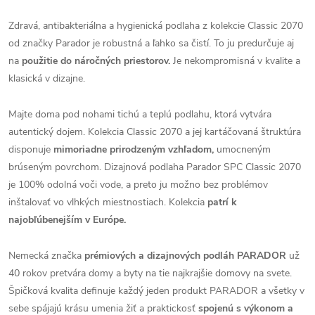
Zdravá, antibakteriálna a hygienická podlaha z kolekcie Classic 2070
od značky Parador je robustná a ľahko sa čistí. To ju predurčuje aj
na
použitie do náročných priestorov.
Je nekompromisná v kvalite a
klasická v dizajne.
Majte doma pod nohami tichú a teplú podlahu, ktorá vytvára
autentický dojem. Kolekcia Classic 2070 a jej kartáčovaná štruktúra
disponuje
mimoriadne prirodzeným vzhľadom,
umocneným
brúseným povrchom. Dizajnová podlaha Parador SPC Classic 2070
je 100% odolná voči vode, a preto ju možno bez problémov
inštalovať vo vlhkých miestnostiach. Kolekcia
patrí k
najobľúbenejším v Európe.
Nemecká značka
prémiových a dizajnových podláh PARADOR
už
40 rokov pretvára domy a byty na tie najkrajšie domovy na svete.
Špičková kvalita definuje každý jeden produkt PARADOR a všetky v
sebe spájajú krásu umenia žiť a praktickosť
spojenú s výkonom a