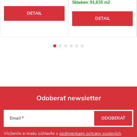
Skladom:
91,635 m2
DETAIL
DETAIL
Odoberať newsletter
Zápätie
Email
ODOBERAŤ
Vložením e-mailu súhlasíte s
podmienkami ochrany osobných