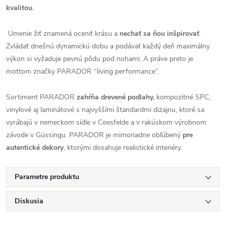
kvalitou.
Umenie žiť znamená oceniť krásu a
nechať sa ňou inšpirovať
.
Zvládať dnešnú dynamickú dobu a podávať každý deň maximálny
výkon si vyžaduje pevnú pôdu pod nohami. A práve preto je
mottom značky PARADOR “living performance”.
Sortiment PARADOR
zahŕňa drevené podlahy,
kompozitné SPC,
vinylové aj laminátové s najvyššími štandardmi dizajnu, ktoré sa
vyrábajú v nemeckom sídle v Coesfelde a v rakúskom výrobnom
závode v Güssingu. PARADOR je mimoriadne obľúbený
pre
autentické dekory
, ktorými dosahuje realistické interiéry.
Parametre produktu
Diskusia