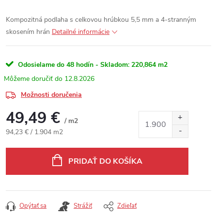
Kompozitná podlaha s celkovou hrúbkou 5,5 mm a 4-stranným
skosením hrán
Detailné informácie
Odosielame do 48 hodín - Skladom:
220,864 m2
12.8.2026
Možnosti doručenia
49,49 €
/ m2
Jednotková cena:
94,23 € / 1.904 m2
PRIDAŤ DO KOŠÍKA
Opýtať sa
Strážiť
Zdieľať