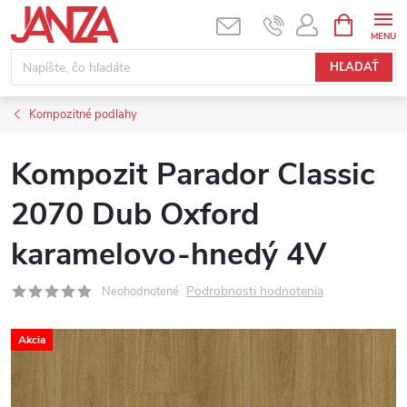
Prejsť na obsah
NÁKUPNÝ
HĽADAŤ
Kompozitné podlahy
Kompozit Parador Classic
2070 Dub Oxford
karamelovo-hnedý 4V
Podrobnosti hodnotenia
Neohodnotené
Akcia