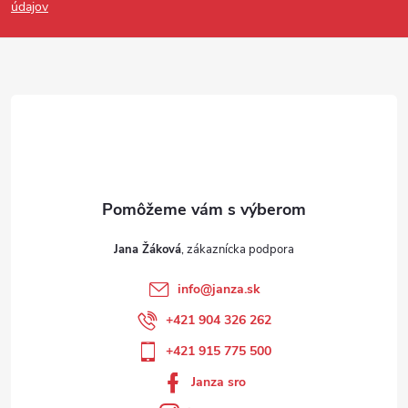
údajov
Jana Žáková
info
@
janza.sk
+421 904 326 262
+421 915 775 500
Janza sro