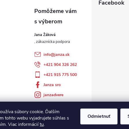
Facebook
Jana Žáková
info
@
janza.sk
+421 904 326 262
+421 915 775 500
Janza sro
janzadvere
oužíva súbory cookie. Ďalším
Odmietnuť
m tohto webu vyjadrujete súhlas s
ním. Viac informácií
tu
.