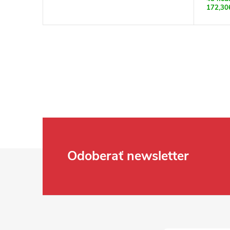
172,30
Zápätie
Odoberať newsletter