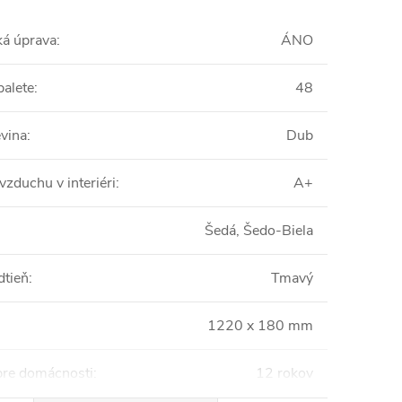
ká úprava
:
ÁNO
palete
:
48
vina
:
Dub
vzduchu v interiéri
:
A+
Šedá, Šedo-Biela
dtieň
:
Tmavý
1220 x 180 mm
pre domácnosti
:
12 rokov