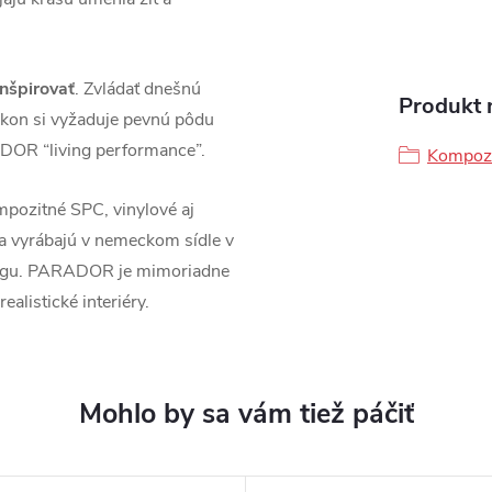
inšpirovať
. Zvládať dnešnú
Produkt n
kon si vyžaduje pevnú pôdu
DOR “living performance”.
Kompozi
pozitné SPC, vinylové aj
sa vyrábajú v nemeckom sídle v
ingu. PARADOR je mimoriadne
ealistické interiéry.