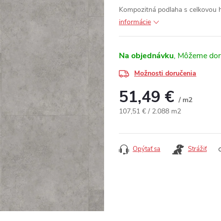
Kompozitná podlaha s celkovou
informácie
Na objednávku
Možnosti doručenia
51,49 €
/ m2
Jednotková cena:
107,51 € / 2.088 m2
Opýtať sa
Strážiť