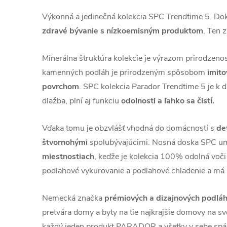
Výkonná a jedinečná kolekcia SPC Trendtime 5. Do
zdravé bývanie s nízkoemisným produktom
. Ten z
Minerálna štruktúra kolekcie je výrazom prirodzeno
kamenných podláh je prirodzeným spôsobom
imit
povrchom
. SPC kolekcia Parador Trendtime 5 je k d
dlažba, plní aj funkciu
odolnosti a ľahko sa čistí.
Vďaka tomu je obzvlášť vhodná do domácností s
de
štvornohými
spolubývajúcimi. Nosná doska SPC 
miestnostiach
, keďže je kolekcia 100% odolná voči
podlahové vykurovanie a podlahové chladenie a má 
Nemecká značka
prémiových a dizajnových pod
pretvára domy a byty na tie najkrajšie domovy na sve
každý jeden produkt PARADOR a všetky v sebe spája