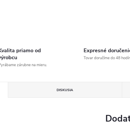
Kvalita priamo od
Expresné doručeni
výrobcu
Tovar doručíme do 48 hodín
yrábame zárubne na mieru.
DISKUSIA
Dodat