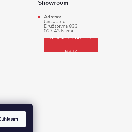
Showroom
Adresa:
Janza s.r.o
Družstevná 833
027 43 Nižná
ZOBRAZIŤ V GOOGLE
MAPS
Súhlasím