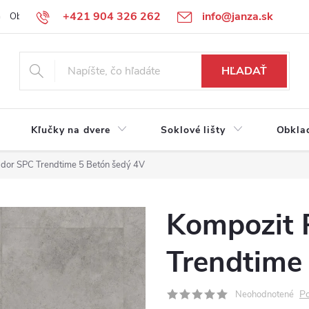
+421 904 326 262
info@janza.sk
Obchodné podmienky
Reklamačné podmienky
Podmienky ochra
HĽADAŤ
Kľučky na dvere
Soklové lišty
Obkla
dor SPC Trendtime 5 Betón šedý 4V
Kompozit 
Trendtime
Po
Neohodnotené