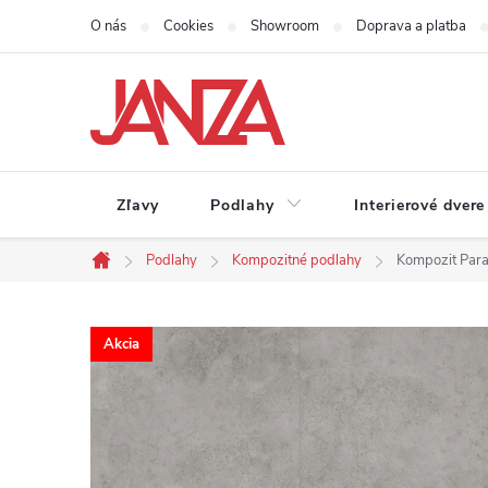
Prejsť na obsah
O nás
Cookies
Showroom
Doprava a platba
Zľavy
Podlahy
Interierové dvere
Podlahy
Kompozitné podlahy
Kompozit Para
Domov
Akcia