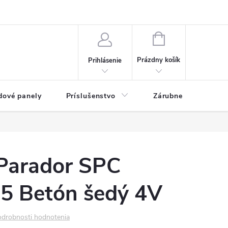
ny osobných údajov
Blog
NÁKUPNÝ KOŠÍK
Prázdny košík
Prihlásenie
dové panely
Príslušenstvo
Zárubne
Stave
Parador SPC
 5 Betón šedý 4V
drobnosti hodnotenia