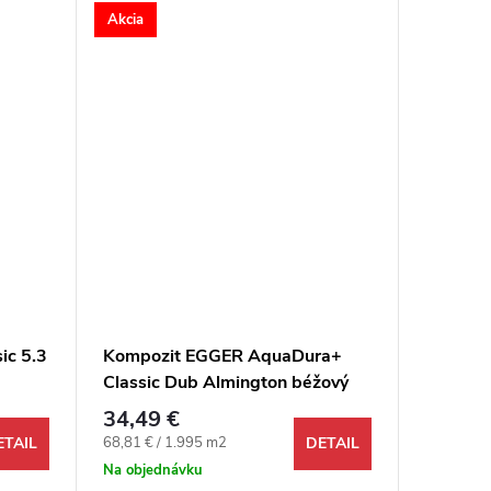
Akcia
Akcia
ic 5.3
Kompozit EGGER AquaDura+
Kompozi
Classic Dub Almington béžový
Dub Pur
4V
34,49 €
39,99 
Jednotková cena:
Jednotkov
68,81 € / 1.995 m2
99,70 € /
ETAIL
DETAIL
Na objednávku
Odosi
48 hodín 