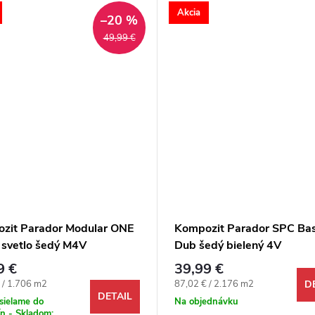
Akcia
–20 %
49,99 €
zit Parador Modular ONE
Kompozit Parador SPC Bas
 svetlo šedý M4V
Dub šedý bielený 4V
9 €
39,99 €
ová cena:
Jednotková cena:
 / 1.706 m2
87,02 € / 2.176 m2
D
DETAIL
sielame do
Na objednávku
n - Skladom: