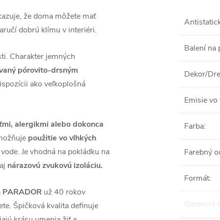
kazuje, že doma môžete mať
Antistatic
aručí dobrú klímu v interiéri.
Balení na 
sti. Charakter jemných
ovaný pórovito-drsným
Dekor/Dre
ispozícii ako veľkoplošná
Emisie vo 
ťmi, alergikmi alebo dokonca
Farba
:
umožňuje
použitie vo vlhkých
 vode. Je vhodná na pokládku na
Farebný o
aj
nárazovú zvukovú izoláciu.
Formát
:
láh PARADOR
už 40 rokov
Garancia 
te. Špičková kvalita definuje
jú krásu umenia žiť a