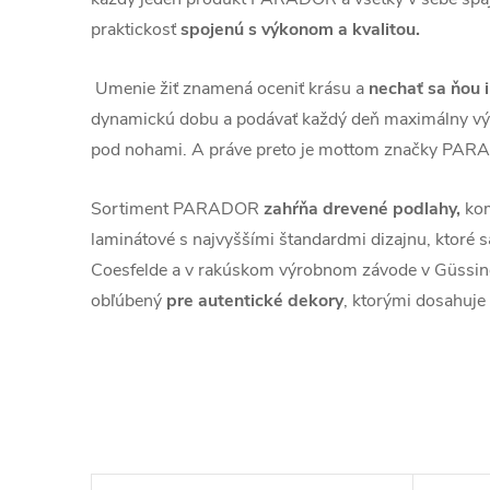
praktickosť
spojenú s výkonom a kvalitou.
Umenie žiť znamená oceniť krásu a
nechať sa ňou 
dynamickú dobu a podávať každý deň maximálny vý
pod nohami. A práve preto je mottom značky PARA
Sortiment PARADOR
zahŕňa drevené podlahy,
kom
laminátové s najvyššími štandardmi dizajnu, ktoré 
Coesfelde a v rakúskom výrobnom závode v Güss
obľúbený
pre autentické dekory
, ktorými dosahuje r