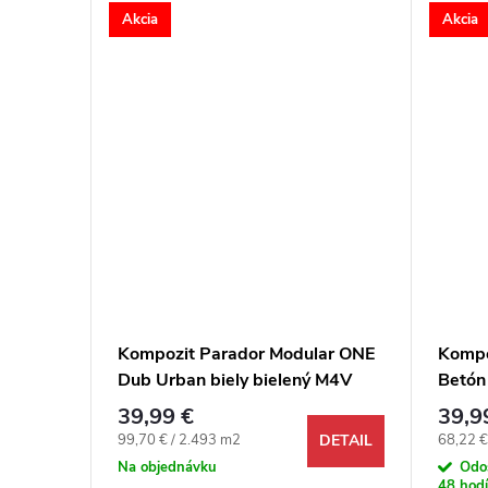
Akcia
Akcia
NAR
Kompozit Parador Modular ONE
Kompo
 Dub
Dub Urban biely bielený M4V
Betón
39,99 €
39,9
DETAIL
Jednotková cena:
Jednotk
99,70 € / 2.493 m2
68,22 €
DETAIL
Na objednávku
Odo
48 hodí