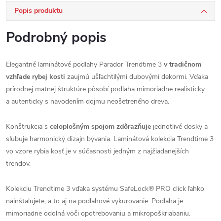
Popis produktu
Podrobný popis
Elegantné laminátové podlahy Parador Trendtime 3
v tradičnom
vzhľade rybej kosti
zaujmú ušľachtilými dubovými dekormi. Vďaka
prírodnej matnej štruktúre pôsobí podlaha mimoriadne realisticky
a autenticky s navodením dojmu neošetreného dreva.
Konštrukcia s
celoplošným spojom zdôrazňuje
jednotlivé dosky a
sľubuje harmonický dizajn bývania. Laminátová kolekcia Trendtime 3
vo vzore rybia kosť je v súčasnosti jedným z najžiadanejších
trendov.
Kolekciu Trendtime 3 vďaka systému SafeLock® PRO click ľahko
nainštalujete, a to aj na podlahové vykurovanie. Podlaha je
mimoriadne odolná voči opotrebovaniu a mikropoškriabaniu.