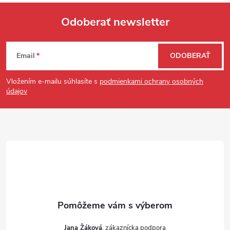
Odoberať newsletter
Zápätie
Email
ODOBERAŤ
Vložením e-mailu súhlasíte s
podmienkami ochrany osobných
údajov
Jana Žáková