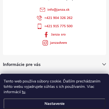
info
@
janza.sk
+421 904 326 262
+421 915 775 500
Janza sro
janzadvere
Informácie pre vás
Facebook
Tento web používa súbory cookie. Ďalším prechádzaním
tohto webu vyjadrujete súhlas s ich používaním. Viac
informácií
tu
.
Showroom
Nastavenie