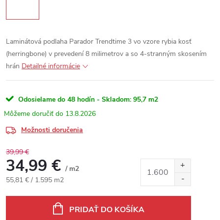
Laminátová podlaha Parador Trendtime 3 vo vzore rybia kosť
(herringbone) v prevedení 8 milimetrov a so 4-stranným skosením
hrán
Detailné informácie
Odosielame do 48 hodín - Skladom:
95,7 m2
13.8.2026
Možnosti doručenia
39,99 €
34,99 €
/ m2
Jednotková cena:
55,81 € / 1.595 m2
PRIDAŤ DO KOŠÍKA