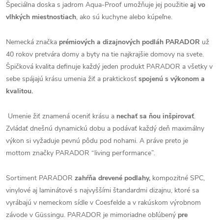
Špeciálna doska s jadrom Aqua-Proof umožňuje jej použitie
aj vo
vlhkých miestnostiach
, ako sú kuchyne alebo kúpeľne.
Nemecká značka
prémiových a dizajnových podláh PARADOR
už
40 rokov pretvára domy a byty na tie najkrajšie domovy na svete.
Špičková kvalita definuje každý jeden produkt PARADOR a všetky v
sebe spájajú krásu umenia žiť a praktickosť
spojenú s výkonom a
kvalitou.
Umenie žiť znamená oceniť krásu a
nechať sa ňou inšpirovať
.
Zvládať dnešnú dynamickú dobu a podávať každý deň maximálny
výkon si vyžaduje pevnú pôdu pod nohami. A práve preto je
mottom značky PARADOR “living performance”.
Sortiment PARADOR
zahŕňa drevené podlahy,
kompozitné SPC,
vinylové aj laminátové s najvyššími štandardmi dizajnu, ktoré sa
vyrábajú v nemeckom sídle v Coesfelde a v rakúskom výrobnom
závode v Güssingu. PARADOR je mimoriadne obľúbený
pre