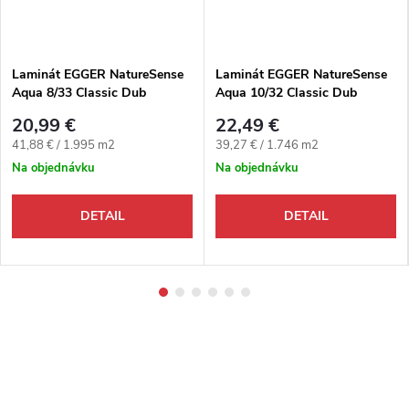
Laminát EGGER NatureSense
Laminát EGGER NatureSense
Aqua 8/33 Classic Dub
Aqua 10/32 Classic Dub
Victoria prírodný 4V
Lausanne prírodný 4V
20,99 €
22,49 €
Jednotková cena:
Jednotková cena:
41,88 € / 1.995 m2
39,27 € / 1.746 m2
Na objednávku
Na objednávku
DETAIL
DETAIL