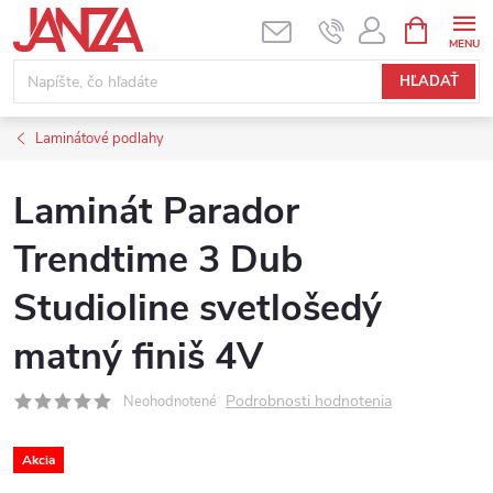
Prejsť na obsah
NÁKUPNÝ
HĽADAŤ
Laminátové podlahy
Laminát Parador
Trendtime 3 Dub
Studioline svetlošedý
matný finiš 4V
Podrobnosti hodnotenia
Neohodnotené
Akcia