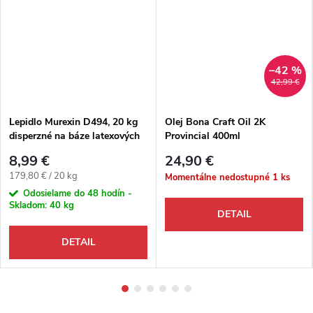
–42 %
42,99 €
Lepidlo Murexin D494, 20 kg
Olej Bona Craft Oil 2K
disperzné na báze latexových
Provincial 400ml
disperzií (na linoleové
8,99 €
24,90 €
podlahové krytiny)
Jednotková cena:
179,80 € / 20 kg
Momentálne nedostupné
1 ks
Odosielame do 48 hodín -
Skladom:
40 kg
DETAIL
DETAIL