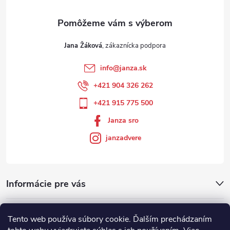
Jana Žáková
info
@
janza.sk
+421 904 326 262
+421 915 775 500
Janza sro
janzadvere
Informácie pre vás
Facebook
Tento web používa súbory cookie. Ďalším prechádzaním