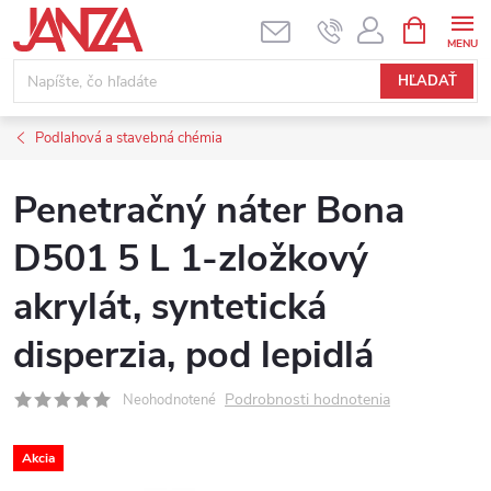
Prejsť na obsah
NÁKUPNÝ
HĽADAŤ
Podlahová a stavebná chémia
Penetračný náter Bona
D501 5 L 1-zložkový
akrylát, syntetická
disperzia, pod lepidlá
Podrobnosti hodnotenia
Neohodnotené
Akcia