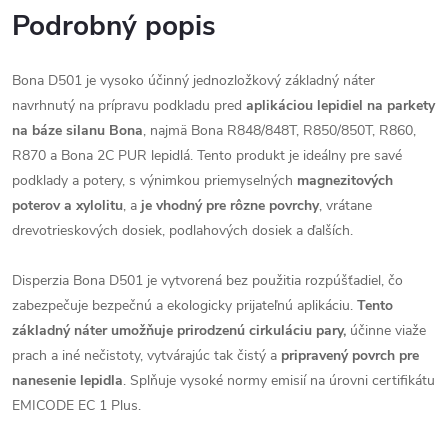
Podrobný popis
Bona D501 je vysoko účinný jednozložkový základný náter
navrhnutý na prípravu podkladu pred
aplikáciou lepidiel na parkety
na báze silanu Bona
, najmä Bona R848/848T, R850/850T, R860,
R870 a Bona 2C PUR lepidlá. Tento produkt je ideálny pre savé
podklady a potery, s výnimkou priemyselných
magnezitových
poterov a xylolitu
, a
je vhodný pre rôzne povrchy
, vrátane
drevotrieskových dosiek, podlahových dosiek a ďalších.
Disperzia Bona D501 je vytvorená bez použitia rozpúšťadiel, čo
zabezpečuje bezpečnú a ekologicky prijateľnú aplikáciu.
Tento
základný náter umožňuje prirodzenú cirkuláciu pary,
účinne viaže
prach a iné nečistoty, vytvárajúc tak čistý a
pripravený povrch pre
nanesenie lepidla
. Splňuje vysoké normy emisií na úrovni certifikátu
EMICODE EC 1 Plus.