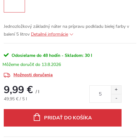
Jednozložkový základný náter na prípravu podkladu bielej farby v
balení 5 litrov
Detailné informácie
Odosielame do 48 hodín - Skladom:
30 l
13.8.2026
Možnosti doručenia
9,99 €
/ l
Jednotková cena:
49,95 € / 5 l
PRIDAŤ DO KOŠÍKA