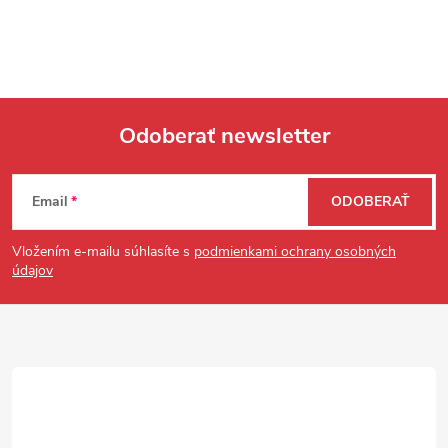
Odoberať newsletter
Zápätie
Email
ODOBERAŤ
Vložením e-mailu súhlasíte s
podmienkami ochrany osobných
údajov