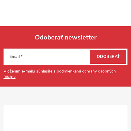
Odoberať newsletter
Zápätie
Email
ODOBERAŤ
Vložením e-mailu súhlasíte s
podmienkami ochrany osobných
údajov