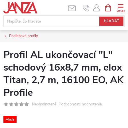
Prejsť na obsah
NÁKUPNÝ
HĽADAŤ
Podlahové profily
Profil AL ukončovací "L"
schodový 16x8,7 mm, elox
Titan, 2,7 m, 16100 EO, AK
Profile
Podrobnosti hodnotenia
Neohodnotené
Akcia