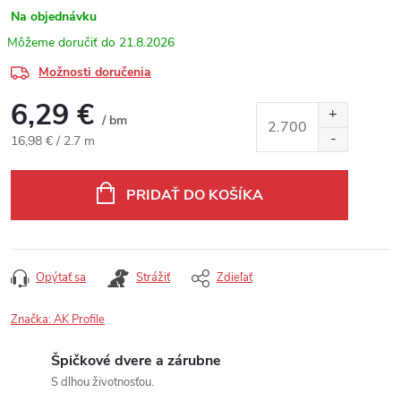
Na objednávku
21.8.2026
Možnosti doručenia
6,29 €
/ bm
Jednotková cena:
16,98 € / 2.7 m
PRIDAŤ DO KOŠÍKA
Opýtať sa
Strážiť
Zdieľať
Značka:
AK Profile
Špičkové dvere a zárubne
S dlhou životnosťou.