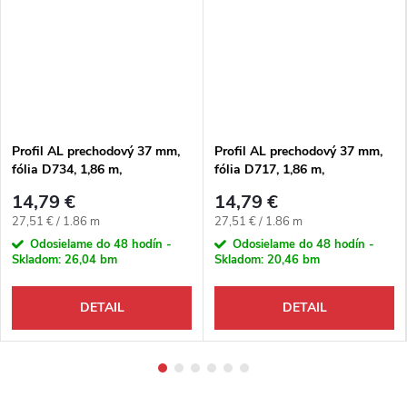
Profil AL prechodový 37 mm,
Profil AL prechodový 37 mm,
fólia D734, 1,86 m,
fólia D717, 1,86 m,
samolepiaco-narážací oblý,
samolepiaco-narážací oblý,
14,79 €
14,79 €
3v1 Egger
3v1 Egger
Jednotková cena:
Jednotková cena:
27,51 € / 1.86 m
27,51 € / 1.86 m
Odosielame do 48 hodín -
Odosielame do 48 hodín -
Skladom:
26,04 bm
Skladom:
20,46 bm
DETAIL
DETAIL