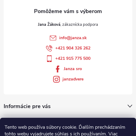
Jana Žáková
info
@
janza.sk
+421 904 326 262
+421 915 775 500
Janza sro
janzadvere
Informácie pre vás
Facebook
Tento web používa súbory cookie. Ďalším prechádzaním
tohto webu vyjadrujete súhlas s ich používaním. Viac