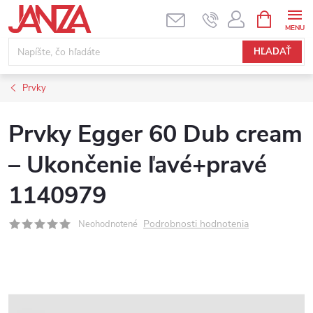
Prejsť na obsah
NÁKUPNÝ
HĽADAŤ
Prvky
Prvky Egger 60 Dub cream
– Ukončenie ľavé+pravé
1140979
Podrobnosti hodnotenia
Neohodnotené