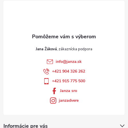
Jana Žáková
info
@
janza.sk
+421 904 326 262
+421 915 775 500
Janza sro
janzadvere
Informácie pre vás