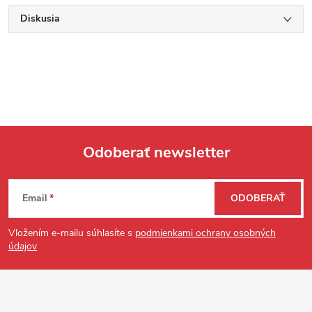
Diskusia
Odoberať newsletter
Zápätie
Email
ODOBERAŤ
Vložením e-mailu súhlasíte s
podmienkami ochrany osobných
údajov