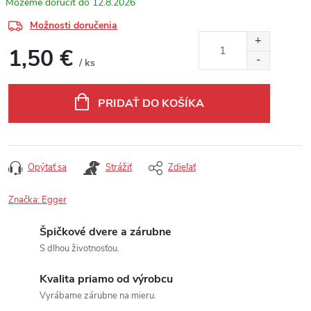
12.8.2026
Možnosti doručenia
1,50 €
/ ks
Jednotková cena:
PRIDAŤ DO KOŠÍKA
Opýtať sa
Strážiť
Zdieľať
Značka:
Egger
Špičkové dvere a zárubne
S dlhou životnosťou.
Kvalita priamo od výrobcu
Vyrábame zárubne na mieru.