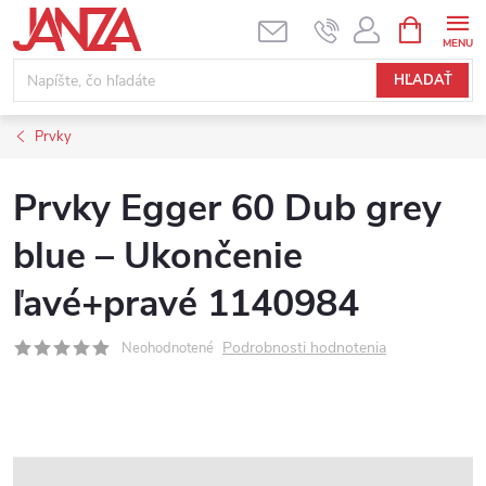
Prejsť na obsah
NÁKUPNÝ
HĽADAŤ
Prvky
Prvky Egger 60 Dub grey
blue – Ukončenie
ľavé+pravé 1140984
Podrobnosti hodnotenia
Neohodnotené