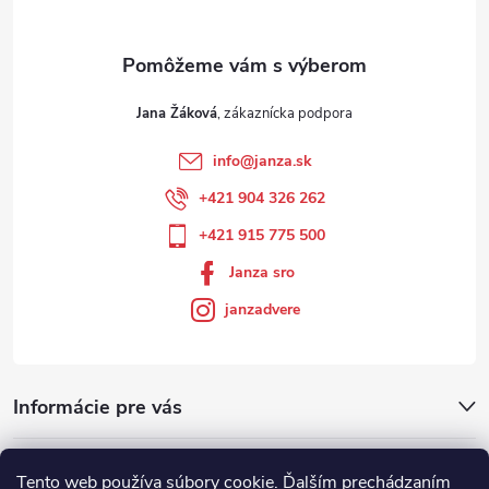
Jana Žáková
info
@
janza.sk
+421 904 326 262
+421 915 775 500
Janza sro
janzadvere
Informácie pre vás
Facebook
Tento web používa súbory cookie. Ďalším prechádzaním