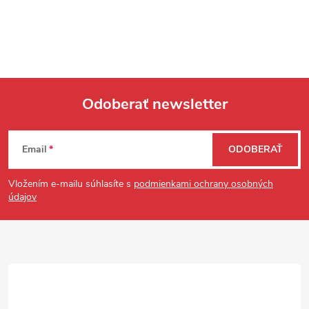
Odoberať newsletter
Zápätie
Email
ODOBERAŤ
Vložením e-mailu súhlasíte s
podmienkami ochrany osobných
údajov