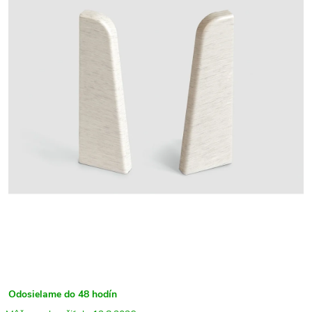
Odosielame do 48 hodín