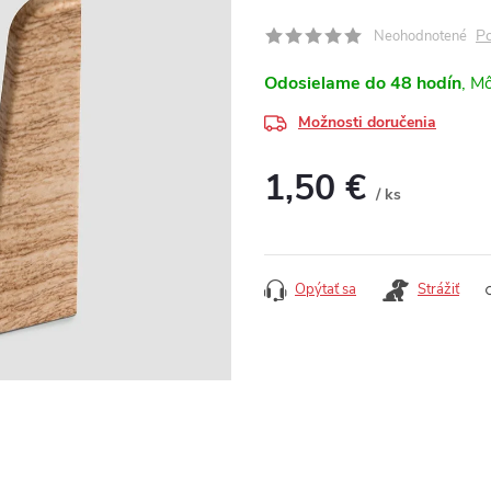
Po
Neohodnotené
Odosielame do 48 hodín
Možnosti doručenia
1,50 €
/ ks
Jednotková cena:
Opýtať sa
Strážiť