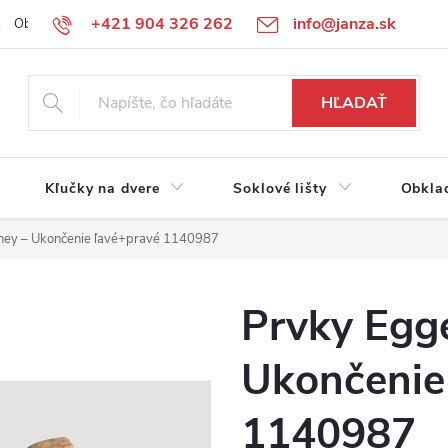
+421 904 326 262
info@janza.sk
Obchodné podmienky
Reklamačné podmienky
Podmienky ochra
HĽADAŤ
Kľučky na dvere
Soklové lišty
Obkla
ney – Ukončenie ľavé+pravé 1140987
Prvky Egg
Ukončenie
1140987