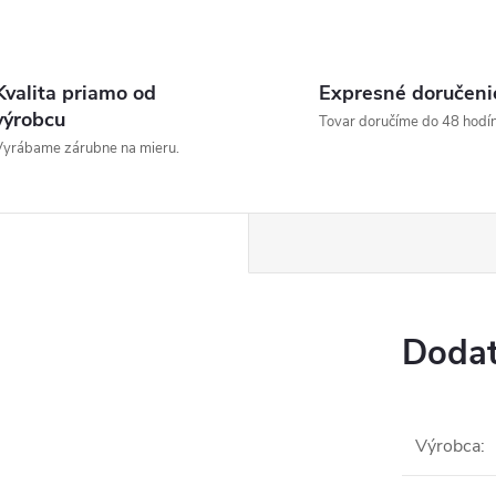
Kvalita priamo od
Expresné doručeni
výrobcu
Tovar doručíme do 48 hodín
yrábame zárubne na mieru.
Dodat
Výrobca
: