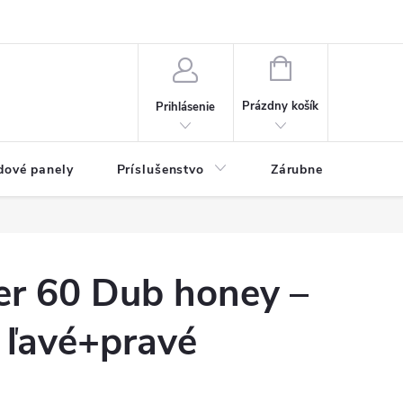
ny osobných údajov
Blog
NÁKUPNÝ KOŠÍK
Prázdny košík
Prihlásenie
dové panely
Príslušenstvo
Zárubne
Stave
er 60 Dub honey –
 ľavé+pravé