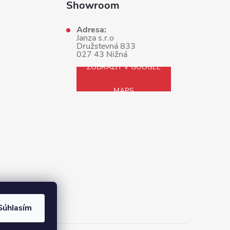
Showroom
Adresa:
Janza s.r.o
Družstevná 833
027 43 Nižná
ZOBRAZIŤ V GOOGLE
MAPS
Súhlasím