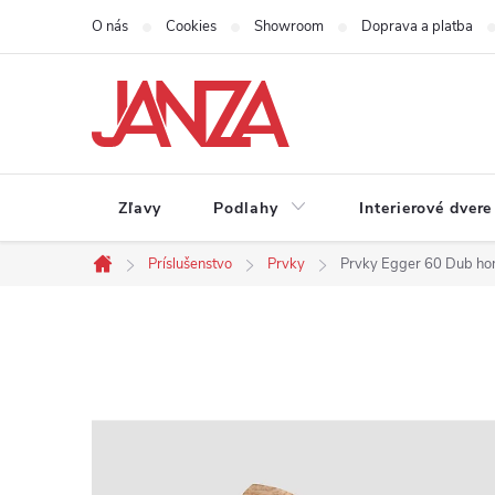
Prejsť na obsah
O nás
Cookies
Showroom
Doprava a platba
Zľavy
Podlahy
Interierové dvere
Príslušenstvo
Prvky
Prvky Egger 60 Dub ho
Domov