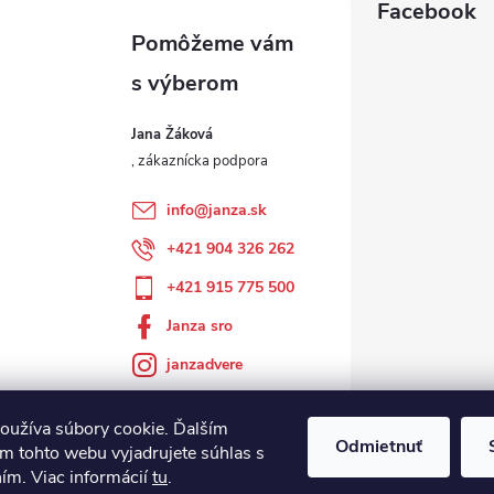
Facebook
Jana Žáková
info
@
janza.sk
+421 904 326 262
+421 915 775 500
Janza sro
janzadvere
oužíva súbory cookie. Ďalším
Odmietnuť
m tohto webu vyjadrujete súhlas s
ním. Viac informácií
tu
.